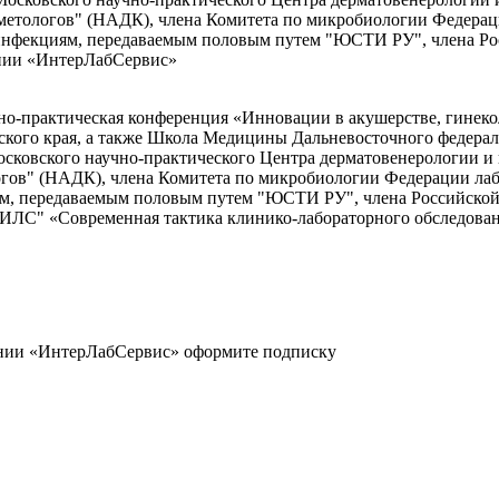
метологов" (НАДК), члена Комитета по микробиологии Федерац
 инфекциям, передаваемым половым путем "ЮСТИ РУ", члена Ро
ании «ИнтерЛабСервис»
но-практическая конференция «Инновации в акушерстве, гинеко
кого края, а также Школа Медицины Дальневосточного федерал
Московского научно-практического Центра дерматовенерологии и
гов" (НАДК), члена Комитета по микробиологии Федерации лаб
м, передаваемым половым путем "ЮСТИ РУ", члена Российской
 "ИЛС" «Современная тактика клинико-лабораторного обследов
ании «ИнтерЛабСервис» оформите подписку