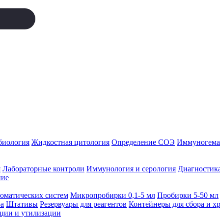
биология
Жидкостная цитология
Определение СОЭ
Иммуногемат
я
Лабораторные контроли
Иммунология и серология
Диагностика
ние
томатических систем
Микропробирки 0,1-5 мл
Пробирки 5-50 мл
а
Штативы
Резервуары для реагентов
Контейнеры для сбора и х
ации и утилизации