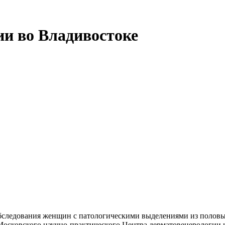
и во Владивостоке
бследования женщин с патологическими выделениями из половы
 Московского научно-практического Центра дерматовенерологии 