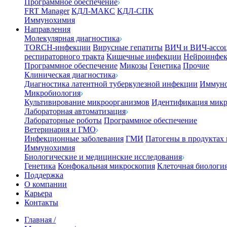
Программное обеспечение
FRT Manager
КДЛ-МАКС
КДЛ-СПК
Иммунохимия
Направления
Молекулярная диагностика
TORCH-инфекции
Вирусные гепатиты
ВИЧ и ВИЧ-ассо
респираторного тракта
Кишечные инфекции
Нейроинфе
Программное обеспечение
Микозы
Генетика
Прочие
Клиническая диагностика
Диагностика латентной туберкулезной инфекции
Иммуно
Микробиология
Культивирование микроорганизмов
Идентификация микр
Лабораторная автоматизация
Лабораторные роботы
Программное обеспечение
Ветеринария и ГМО
Инфекционные заболевания
ГМИ
Патогены в продуктах
Иммунохимия
Биологические и медицинские исследования
Генетика
Конфокальная микроскопия
Клеточная биологи
Поддержка
О компании
Карьера
Контакты
Главная
/