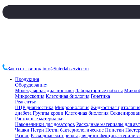
Заказать звонок
info@interlabservice.ru
Продукция
Оборудование
Молекулярная диагностика
Лабораторные роботы
Микро
Микроскопия
Клеточная биология
Генетика
Реагенты
ПЦР диагностика
Микробиология
Жидкостная цитологи
диабета
Группы крови
Клеточная биология
Секвенирова
Расходные материалы
Наконечники для дозаторов
Расходные материалы для ав
Чашки Петри
Петли бактериологические
Пипетки Пастер
Разное
Расходные материалы для дезинфекции, стерилиз