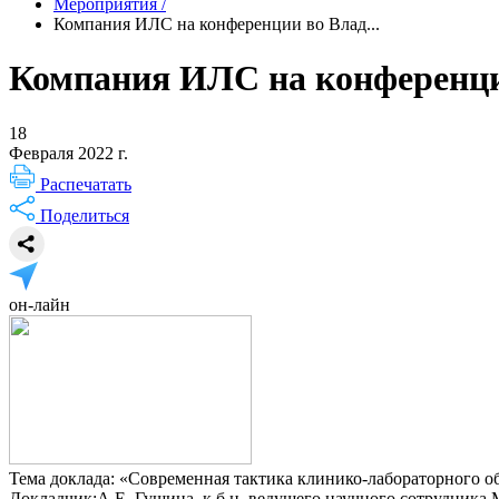
Мероприятия
/
Компания ИЛС на конференции во Влад...
Компания ИЛС на конференци
18
Февраля 2022 г.
Распечатать
Поделиться
он-лайн
Тема доклада:
«Современная тактика клинико-лабораторного о
Докладчик:
А.Е. Гущина, к.б.н, ведущего научного сотрудника