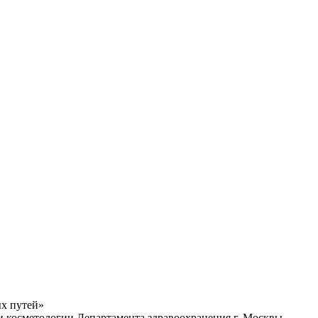
х путей»
и косметологии Департамента здравоохранения г. Москвы,