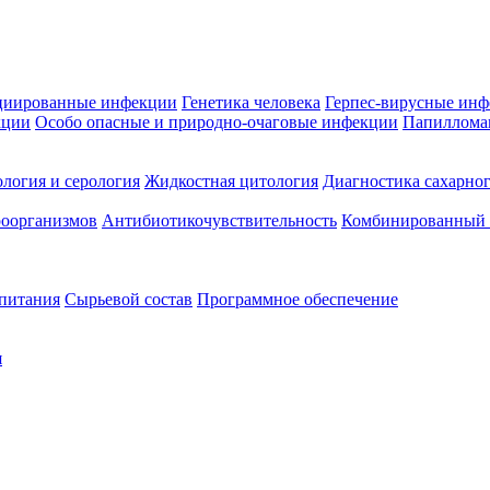
циированные инфекции
Генетика человека
Герпес-вирусные ин
кции
Особо опасные и природно-очаговые инфекции
Папиллома
логия и серология
Жидкостная цитология
Диагностика сахарног
оорганизмов
Антибиотикочувствительность
Комбинированный а
 питания
Сырьевой состав
Программное обеспечение
я