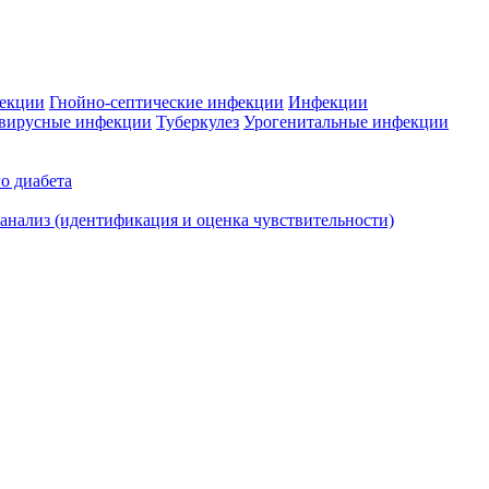
фекции
Гнойно-септические инфекции
Инфекции
вирусные инфекции
Туберкулез
Урогенитальные инфекции
о диабета
нализ (идентификация и оценка чувствительности)