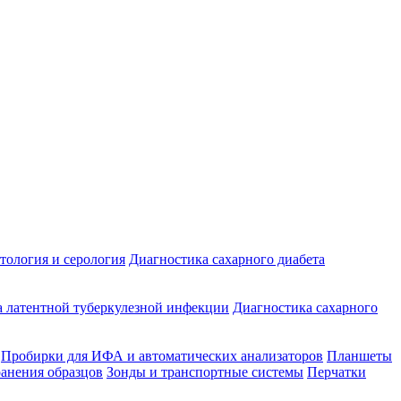
ология и серология
Диагностика сахарного диабета
 латентной туберкулезной инфекции
Диагностика сахарного
Пробирки для ИФА и автоматических анализаторов
Планшеты
ранения образцов
Зонды и транспортные системы
Перчатки