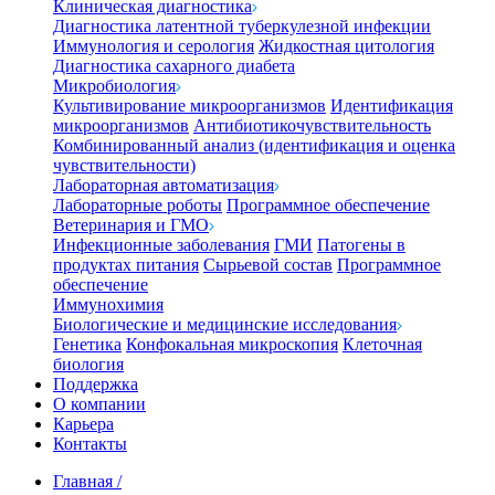
Клиническая диагностика
Диагностика латентной туберкулезной инфекции
Иммунология и серология
Жидкостная цитология
Диагностика сахарного диабета
Микробиология
Культивирование микроорганизмов
Идентификация
микроорганизмов
Антибиотикочувствительность
Комбинированный анализ (идентификация и оценка
чувствительности)
Лабораторная автоматизация
Лабораторные роботы
Программное обеспечение
Ветеринария и ГМО
Инфекционные заболевания
ГМИ
Патогены в
продуктах питания
Сырьевой состав
Программное
обеспечение
Иммунохимия
Биологические и медицинские исследования
Генетика
Конфокальная микроскопия
Клеточная
биология
Поддержка
О компании
Карьера
Контакты
Главная
/