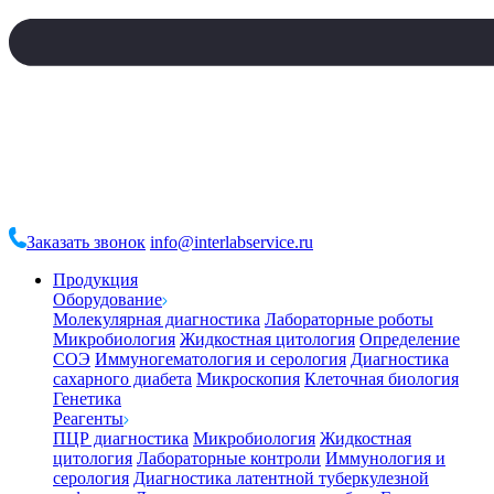
Заказать звонок
info@interlabservice.ru
Продукция
Оборудование
Молекулярная диагностика
Лабораторные роботы
Микробиология
Жидкостная цитология
Определение
СОЭ
Иммуногематология и серология
Диагностика
сахарного диабета
Микроскопия
Клеточная биология
Генетика
Реагенты
ПЦР диагностика
Микробиология
Жидкостная
цитология
Лабораторные контроли
Иммунология и
серология
Диагностика латентной туберкулезной