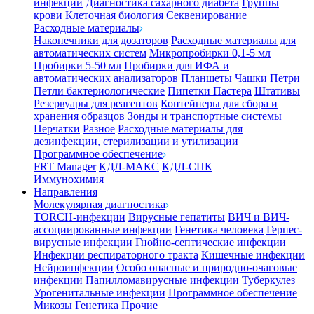
инфекции
Диагностика сахарного диабета
Группы
крови
Клеточная биология
Секвенирование
Расходные материалы
Наконечники для дозаторов
Расходные материалы для
автоматических систем
Микропробирки 0,1-5 мл
Пробирки 5-50 мл
Пробирки для ИФА и
автоматических анализаторов
Планшеты
Чашки Петри
Петли бактериологические
Пипетки Пастера
Штативы
Резервуары для реагентов
Контейнеры для сбора и
хранения образцов
Зонды и транспортные системы
Перчатки
Разное
Расходные материалы для
дезинфекции, стерилизации и утилизации
Программное обеспечение
FRT Manager
КДЛ-МАКС
КДЛ-СПК
Иммунохимия
Направления
Молекулярная диагностика
TORCH-инфекции
Вирусные гепатиты
ВИЧ и ВИЧ-
ассоциированные инфекции
Генетика человека
Герпес-
вирусные инфекции
Гнойно-септические инфекции
Инфекции респираторного тракта
Кишечные инфекции
Нейроинфекции
Особо опасные и природно-очаговые
инфекции
Папилломавирусные инфекции
Туберкулез
Урогенитальные инфекции
Программное обеспечение
Микозы
Генетика
Прочие