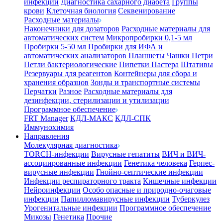
инфекции
Диагностика сахарного диабета
Группы
крови
Клеточная биология
Секвенирование
Расходные материалы
Наконечники для дозаторов
Расходные материалы для
автоматических систем
Микропробирки 0,1-5 мл
Пробирки 5-50 мл
Пробирки для ИФА и
автоматических анализаторов
Планшеты
Чашки Петри
Петли бактериологические
Пипетки Пастера
Штативы
Резервуары для реагентов
Контейнеры для сбора и
хранения образцов
Зонды и транспортные системы
Перчатки
Разное
Расходные материалы для
дезинфекции, стерилизации и утилизации
Программное обеспечение
FRT Manager
КДЛ-МАКС
КДЛ-СПК
Иммунохимия
Направления
Молекулярная диагностика
TORCH-инфекции
Вирусные гепатиты
ВИЧ и ВИЧ-
ассоциированные инфекции
Генетика человека
Герпес-
вирусные инфекции
Гнойно-септические инфекции
Инфекции респираторного тракта
Кишечные инфекции
Нейроинфекции
Особо опасные и природно-очаговые
инфекции
Папилломавирусные инфекции
Туберкулез
Урогенитальные инфекции
Программное обеспечение
Микозы
Генетика
Прочие