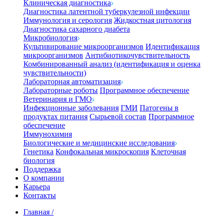
Клиническая диагностика
Диагностика латентной туберкулезной инфекции
Иммунология и серология
Жидкостная цитология
Диагностика сахарного диабета
Микробиология
Культивирование микроорганизмов
Идентификация
микроорганизмов
Антибиотикочувствительность
Комбинированный анализ (идентификация и оценка
чувствительности)
Лабораторная автоматизация
Лабораторные роботы
Программное обеспечение
Ветеринария и ГМО
Инфекционные заболевания
ГМИ
Патогены в
продуктах питания
Сырьевой состав
Программное
обеспечение
Иммунохимия
Биологические и медицинские исследования
Генетика
Конфокальная микроскопия
Клеточная
биология
Поддержка
О компании
Карьера
Контакты
Главная
/