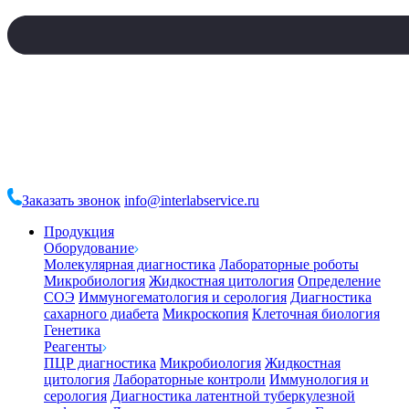
Заказать звонок
info@interlabservice.ru
Продукция
Оборудование
Молекулярная диагностика
Лабораторные роботы
Микробиология
Жидкостная цитология
Определение
СОЭ
Иммуногематология и серология
Диагностика
сахарного диабета
Микроскопия
Клеточная биология
Генетика
Реагенты
ПЦР диагностика
Микробиология
Жидкостная
цитология
Лабораторные контроли
Иммунология и
серология
Диагностика латентной туберкулезной