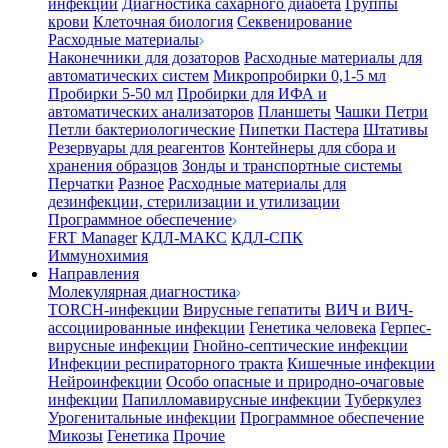
инфекции
Диагностика сахарного диабета
Группы
крови
Клеточная биология
Секвенирование
Расходные материалы
Наконечники для дозаторов
Расходные материалы для
автоматических систем
Микропробирки 0,1-5 мл
Пробирки 5-50 мл
Пробирки для ИФА и
автоматических анализаторов
Планшеты
Чашки Петри
Петли бактериологические
Пипетки Пастера
Штативы
Резервуары для реагентов
Контейнеры для сбора и
хранения образцов
Зонды и транспортные системы
Перчатки
Разное
Расходные материалы для
дезинфекции, стерилизации и утилизации
Программное обеспечение
FRT Manager
КДЛ-МАКС
КДЛ-СПК
Иммунохимия
Направления
Молекулярная диагностика
TORCH-инфекции
Вирусные гепатиты
ВИЧ и ВИЧ-
ассоциированные инфекции
Генетика человека
Герпес-
вирусные инфекции
Гнойно-септические инфекции
Инфекции респираторного тракта
Кишечные инфекции
Нейроинфекции
Особо опасные и природно-очаговые
инфекции
Папилломавирусные инфекции
Туберкулез
Урогенитальные инфекции
Программное обеспечение
Микозы
Генетика
Прочие