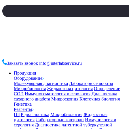
Заказать звонок
info@interlabservice.ru
Продукция
Оборудование
Молекулярная диагностика
Лабораторные роботы
Микробиология
Жидкостная цитология
Определение
СОЭ
Иммуногематология и серология
Диагностика
сахарного диабета
Микроскопия
Клеточная биология
Генетика
Реагенты
ПЦР диагностика
Микробиология
Жидкостная
цитология
Лабораторные контроли
Иммунология и
серология
Диагностика латентной туберкулезной