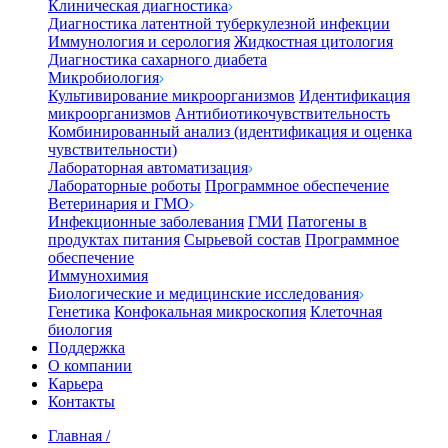
Клиническая диагностика
Диагностика латентной туберкулезной инфекции
Иммунология и серология
Жидкостная цитология
Диагностика сахарного диабета
Микробиология
Культивирование микроорганизмов
Идентификация
микроорганизмов
Антибиотикочувствительность
Комбинированный анализ (идентификация и оценка
чувствительности)
Лабораторная автоматизация
Лабораторные роботы
Программное обеспечение
Ветеринария и ГМО
Инфекционные заболевания
ГМИ
Патогены в
продуктах питания
Сырьевой состав
Программное
обеспечение
Иммунохимия
Биологические и медицинские исследования
Генетика
Конфокальная микроскопия
Клеточная
биология
Поддержка
О компании
Карьера
Контакты
Главная
/