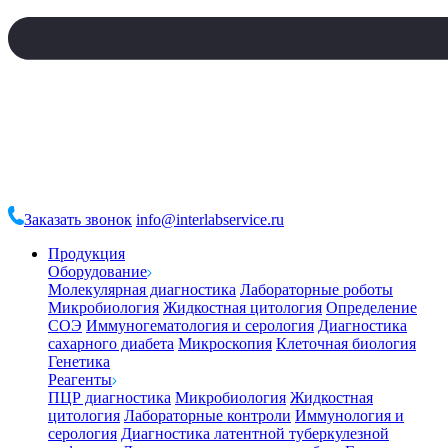
Заказать звонок
info@interlabservice.ru
Продукция
Оборудование
Молекулярная диагностика
Лабораторные роботы
Микробиология
Жидкостная цитология
Определение
СОЭ
Иммуногематология и серология
Диагностика
сахарного диабета
Микроскопия
Клеточная биология
Генетика
Реагенты
ПЦР диагностика
Микробиология
Жидкостная
цитология
Лабораторные контроли
Иммунология и
серология
Диагностика латентной туберкулезной