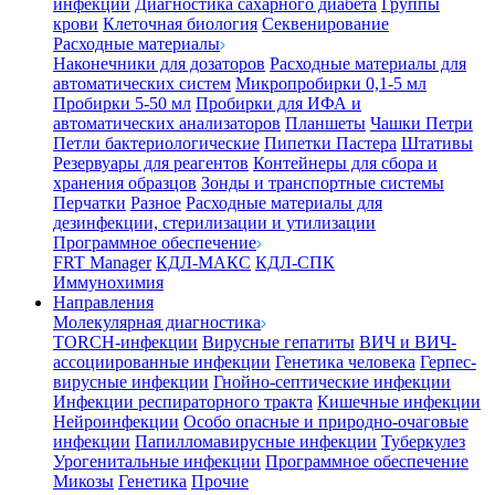
инфекции
Диагностика сахарного диабета
Группы
крови
Клеточная биология
Секвенирование
Расходные материалы
Наконечники для дозаторов
Расходные материалы для
автоматических систем
Микропробирки 0,1-5 мл
Пробирки 5-50 мл
Пробирки для ИФА и
автоматических анализаторов
Планшеты
Чашки Петри
Петли бактериологические
Пипетки Пастера
Штативы
Резервуары для реагентов
Контейнеры для сбора и
хранения образцов
Зонды и транспортные системы
Перчатки
Разное
Расходные материалы для
дезинфекции, стерилизации и утилизации
Программное обеспечение
FRT Manager
КДЛ-МАКС
КДЛ-СПК
Иммунохимия
Направления
Молекулярная диагностика
TORCH-инфекции
Вирусные гепатиты
ВИЧ и ВИЧ-
ассоциированные инфекции
Генетика человека
Герпес-
вирусные инфекции
Гнойно-септические инфекции
Инфекции респираторного тракта
Кишечные инфекции
Нейроинфекции
Особо опасные и природно-очаговые
инфекции
Папилломавирусные инфекции
Туберкулез
Урогенитальные инфекции
Программное обеспечение
Микозы
Генетика
Прочие