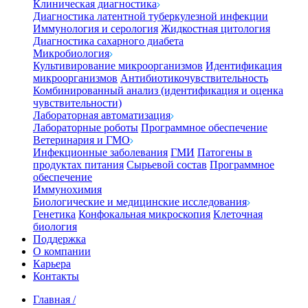
Клиническая диагностика
Диагностика латентной туберкулезной инфекции
Иммунология и серология
Жидкостная цитология
Диагностика сахарного диабета
Микробиология
Культивирование микроорганизмов
Идентификация
микроорганизмов
Антибиотикочувствительность
Комбинированный анализ (идентификация и оценка
чувствительности)
Лабораторная автоматизация
Лабораторные роботы
Программное обеспечение
Ветеринария и ГМО
Инфекционные заболевания
ГМИ
Патогены в
продуктах питания
Сырьевой состав
Программное
обеспечение
Иммунохимия
Биологические и медицинские исследования
Генетика
Конфокальная микроскопия
Клеточная
биология
Поддержка
О компании
Карьера
Контакты
Главная
/