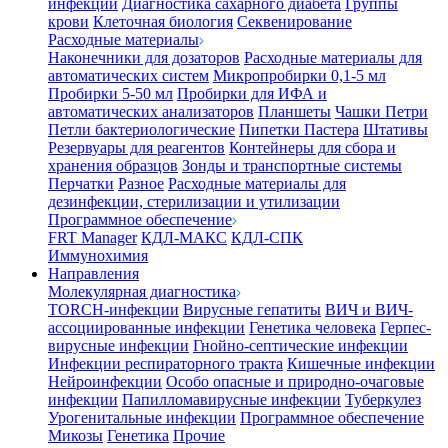
инфекции
Диагностика сахарного диабета
Группы
крови
Клеточная биология
Секвенирование
Расходные материалы
Наконечники для дозаторов
Расходные материалы для
автоматических систем
Микропробирки 0,1-5 мл
Пробирки 5-50 мл
Пробирки для ИФА и
автоматических анализаторов
Планшеты
Чашки Петри
Петли бактериологические
Пипетки Пастера
Штативы
Резервуары для реагентов
Контейнеры для сбора и
хранения образцов
Зонды и транспортные системы
Перчатки
Разное
Расходные материалы для
дезинфекции, стерилизации и утилизации
Программное обеспечение
FRT Manager
КДЛ-МАКС
КДЛ-СПК
Иммунохимия
Направления
Молекулярная диагностика
TORCH-инфекции
Вирусные гепатиты
ВИЧ и ВИЧ-
ассоциированные инфекции
Генетика человека
Герпес-
вирусные инфекции
Гнойно-септические инфекции
Инфекции респираторного тракта
Кишечные инфекции
Нейроинфекции
Особо опасные и природно-очаговые
инфекции
Папилломавирусные инфекции
Туберкулез
Урогенитальные инфекции
Программное обеспечение
Микозы
Генетика
Прочие