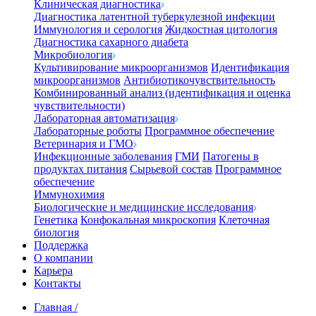
Клиническая диагностика
Диагностика латентной туберкулезной инфекции
Иммунология и серология
Жидкостная цитология
Диагностика сахарного диабета
Микробиология
Культивирование микроорганизмов
Идентификация
микроорганизмов
Антибиотикочувствительность
Комбинированный анализ (идентификация и оценка
чувствительности)
Лабораторная автоматизация
Лабораторные роботы
Программное обеспечение
Ветеринария и ГМО
Инфекционные заболевания
ГМИ
Патогены в
продуктах питания
Сырьевой состав
Программное
обеспечение
Иммунохимия
Биологические и медицинские исследования
Генетика
Конфокальная микроскопия
Клеточная
биология
Поддержка
О компании
Карьера
Контакты
Главная
/