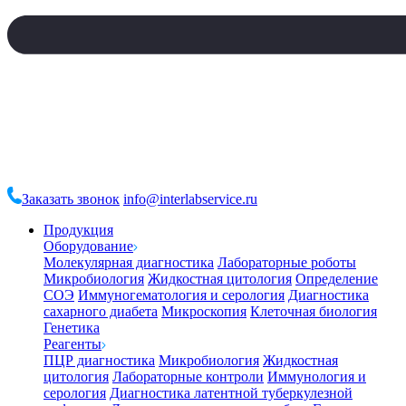
Заказать звонок
info@interlabservice.ru
Продукция
Оборудование
Молекулярная диагностика
Лабораторные роботы
Микробиология
Жидкостная цитология
Определение
СОЭ
Иммуногематология и серология
Диагностика
сахарного диабета
Микроскопия
Клеточная биология
Генетика
Реагенты
ПЦР диагностика
Микробиология
Жидкостная
цитология
Лабораторные контроли
Иммунология и
серология
Диагностика латентной туберкулезной