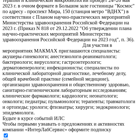
терапии и клинической микробиологии пройдет 24–26 мая
2023 г. в очном формате в Большом зале гостиницы "Космос"
по адресу - проспект Мира, 150 (станция метро "ВДНХ") в
соответствии с Планом научно-практических мероприятий
Министерства здравоохранения Российской Федерации на
2023 г. (Приказ N 818 от 29.12.2022 "Об утверждении плана
научно-практических мероприятий Министерства
здравоохранения Российской Федерации на 2023 год", п. 36).
Для участия в
мероприятиях МАКМАХ приглашаются специалисты:
акушеры-гинекологи; анестезиологи-реаниматологи;
бактериологи; вирусологи; гастроэнтерологи;
дерматовенерологи; инфекционисты; специалисты по
клинической лабораторной диагностике, лечебному делу,
общей врачебной практике (семейной медицине),
организации здравоохранения и общественному здоровью,
санитарно-гигиеническим лабораторным исследованиям;
клинические фармакологи; кардиологи; неонатологи;
онкологи; педиатры; пульмонологи; терапевты; травматологи
и ортопеды; урологи; фтизиатры; хирурги; эндокринологи;
эпидемиологи.
Будьте в курсе событий ИЛС
Чтобы первыми узнавать о предложениях и активностях
компании «ИнтерЛабСервис» оформите подписку