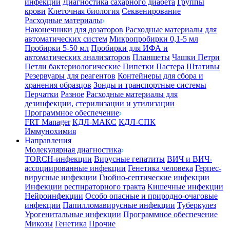
инфекции
Диагностика сахарного диабета
Группы
крови
Клеточная биология
Секвенирование
Расходные материалы
Наконечники для дозаторов
Расходные материалы для
автоматических систем
Микропробирки 0,1-5 мл
Пробирки 5-50 мл
Пробирки для ИФА и
автоматических анализаторов
Планшеты
Чашки Петри
Петли бактериологические
Пипетки Пастера
Штативы
Резервуары для реагентов
Контейнеры для сбора и
хранения образцов
Зонды и транспортные системы
Перчатки
Разное
Расходные материалы для
дезинфекции, стерилизации и утилизации
Программное обеспечение
FRT Manager
КДЛ-МАКС
КДЛ-СПК
Иммунохимия
Направления
Молекулярная диагностика
TORCH-инфекции
Вирусные гепатиты
ВИЧ и ВИЧ-
ассоциированные инфекции
Генетика человека
Герпес-
вирусные инфекции
Гнойно-септические инфекции
Инфекции респираторного тракта
Кишечные инфекции
Нейроинфекции
Особо опасные и природно-очаговые
инфекции
Папилломавирусные инфекции
Туберкулез
Урогенитальные инфекции
Программное обеспечение
Микозы
Генетика
Прочие