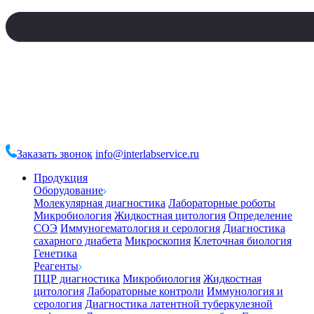
Заказать звонок
info@interlabservice.ru
Продукция
Оборудование
Молекулярная диагностика
Лабораторные роботы
Микробиология
Жидкостная цитология
Определение
СОЭ
Иммуногематология и серология
Диагностика
сахарного диабета
Микроскопия
Клеточная биология
Генетика
Реагенты
ПЦР диагностика
Микробиология
Жидкостная
цитология
Лабораторные контроли
Иммунология и
серология
Диагностика латентной туберкулезной