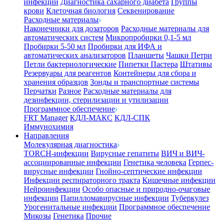
инфекции
Диагностика сахарного диабета
Группы
крови
Клеточная биология
Секвенирование
Расходные материалы
Наконечники для дозаторов
Расходные материалы для
автоматических систем
Микропробирки 0,1-5 мл
Пробирки 5-50 мл
Пробирки для ИФА и
автоматических анализаторов
Планшеты
Чашки Петри
Петли бактериологические
Пипетки Пастера
Штативы
Резервуары для реагентов
Контейнеры для сбора и
хранения образцов
Зонды и транспортные системы
Перчатки
Разное
Расходные материалы для
дезинфекции, стерилизации и утилизации
Программное обеспечение
FRT Manager
КДЛ-МАКС
КДЛ-СПК
Иммунохимия
Направления
Молекулярная диагностика
TORCH-инфекции
Вирусные гепатиты
ВИЧ и ВИЧ-
ассоциированные инфекции
Генетика человека
Герпес-
вирусные инфекции
Гнойно-септические инфекции
Инфекции респираторного тракта
Кишечные инфекции
Нейроинфекции
Особо опасные и природно-очаговые
инфекции
Папилломавирусные инфекции
Туберкулез
Урогенитальные инфекции
Программное обеспечение
Микозы
Генетика
Прочие