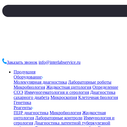
Заказать звонок
info@interlabservice.ru
Продукция
Оборудование
Молекулярная диагностика
Лабораторные роботы
Микробиология
Жидкостная цитология
Определение
СОЭ
Иммуногематология и серология
Диагностика
сахарного диабета
Микроскопия
Клеточная биология
Генетика
Реагенты
ПЦР диагностика
Микробиология
Жидкостная
цитология
Лабораторные контроли
Иммунология и
серология
Диагностика латентной туберкулезной