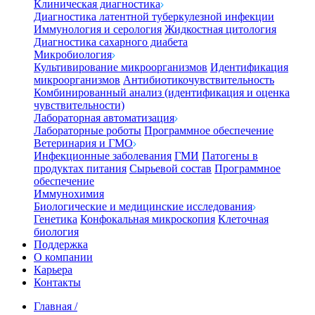
Клиническая диагностика
Диагностика латентной туберкулезной инфекции
Иммунология и серология
Жидкостная цитология
Диагностика сахарного диабета
Микробиология
Культивирование микроорганизмов
Идентификация
микроорганизмов
Антибиотикочувствительность
Комбинированный анализ (идентификация и оценка
чувствительности)
Лабораторная автоматизация
Лабораторные роботы
Программное обеспечение
Ветеринария и ГМО
Инфекционные заболевания
ГМИ
Патогены в
продуктах питания
Сырьевой состав
Программное
обеспечение
Иммунохимия
Биологические и медицинские исследования
Генетика
Конфокальная микроскопия
Клеточная
биология
Поддержка
О компании
Карьера
Контакты
Главная
/