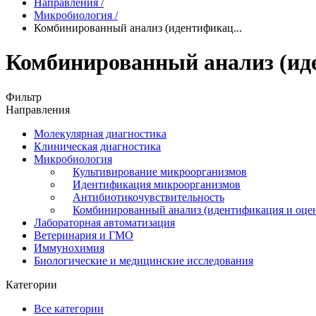
Направления
/
Микробиология
/
Комбинированный анализ (идентификац...
Комбинированный анализ (иде
Фильтр
Направления
Молекулярная диагностика
Клиническая диагностика
Микробиология
Культивирование микроорганизмов
Идентификация микроорганизмов
Антибиотикочувствительность
Комбинированный анализ (идентификация и оцен
Лабораторная автоматизация
Ветеринария и ГМО
Иммунохимия
Биологические и медицинские исследования
Категории
Все категории