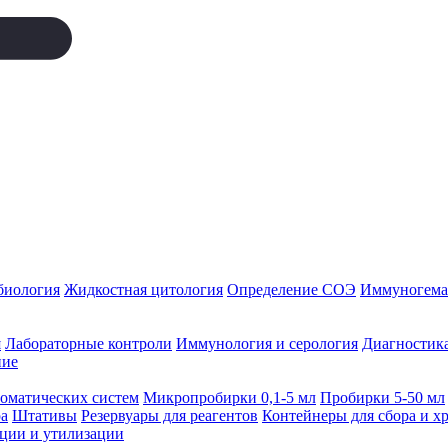
биология
Жидкостная цитология
Определение СОЭ
Иммуногемат
я
Лабораторные контроли
Иммунология и серология
Диагностика
ние
томатических систем
Микропробирки 0,1-5 мл
Пробирки 5-50 мл
а
Штативы
Резервуары для реагентов
Контейнеры для сбора и х
ации и утилизации