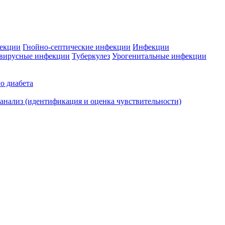
фекции
Гнойно-септические инфекции
Инфекции
вирусные инфекции
Туберкулез
Урогенитальные инфекции
о диабета
нализ (идентификация и оценка чувствительности)