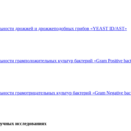
тельности дрожжей и дрожжеподобных грибов «YEAST ID/AST»
ности грамположительных культур бактерий «Gram Positive bact
ьности грамотрицательных культур бактерий «Gram Negative bac
аучных исследованиях