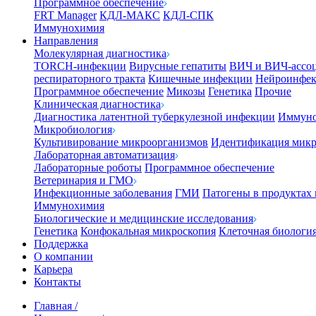
Программное обеспечение
FRT Manager
КДЛ-МАКС
КДЛ-СПК
Иммунохимия
Направления
Молекулярная диагностика
TORCH-инфекции
Вирусные гепатиты
ВИЧ и ВИЧ-ассо
респираторного тракта
Кишечные инфекции
Нейроинфе
Программное обеспечение
Микозы
Генетика
Прочие
Клиническая диагностика
Диагностика латентной туберкулезной инфекции
Иммуно
Микробиология
Культивирование микроорганизмов
Идентификация микр
Лабораторная автоматизация
Лабораторные роботы
Программное обеспечение
Ветеринария и ГМО
Инфекционные заболевания
ГМИ
Патогены в продуктах
Иммунохимия
Биологические и медицинские исследования
Генетика
Конфокальная микроскопия
Клеточная биологи
Поддержка
О компании
Карьера
Контакты
Главная
/