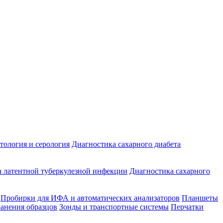
ология и серология
Диагностика сахарного диабета
 латентной туберкулезной инфекции
Диагностика сахарного
Пробирки для ИФА и автоматических анализаторов
Планшеты
ранения образцов
Зонды и транспортные системы
Перчатки