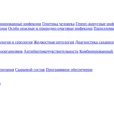
циированные инфекции
Генетика человека
Герпес-вирусные ин
кции
Особо опасные и природно-очаговые инфекции
Папиллома
логия и серология
Жидкостная цитология
Диагностика сахарног
оорганизмов
Антибиотикочувствительность
Комбинированный а
 питания
Сырьевой состав
Программное обеспечение
я