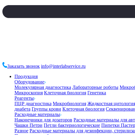
Заказать звонок
info@interlabservice.ru
Продукция
Оборудование
Молекулярная диагностика
Лабораторные роботы
Микро
Микроскопия
Клеточная биология
Генетика
Реагенты
ПЦР диагностика
Микробиология
Жидкостная цитологи
диабета
Группы крови
Клеточная биология
Секвенирова
Расходные материалы
Наконечники для дозаторов
Расходные материалы для ав
Чашки Петри
Петли бактериологические
Пипетки Пастер
Разное
Расходные материалы для дезинфекции, стерилиз