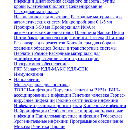
инфекции
Диагностика сахарного диабета
Группы
крови
Клеточная биология
Секвенирование
Расходные материалы
Наконечники для дозаторов
Расходные материалы для
автоматических систем
Микропробирки 0,1-5 мл
Пробирки 5-50 мл
Пробирки для ИФА и
автоматических анализаторов
Планшеты
Чашки Петри
Петли бактериологические
Пипетки Пастера
Штативы
Резервуары для реагентов
Контейнеры для сбора и
хранения образцов
Зонды и транспортные системы
Перчатки
Разное
Расходные материалы для
дезинфекции, стерилизации и утилизации
Программное обеспечение
FRT Manager
КДЛ-МАКС
КДЛ-СПК
Иммунохимия
Направления
Молекулярная диагностика
TORCH-инфекции
Вирусные гепатиты
ВИЧ и ВИЧ-
ассоциированные инфекции
Генетика человека
Герпес-
вирусные инфекции
Гнойно-септические инфекции
Инфекции респираторного тракта
Кишечные инфекции
Нейроинфекции
Особо опасные и природно-очаговые
инфекции
Папилломавирусные инфекции
Туберкулез
Урогенитальные инфекции
Программное обеспечение
Микозы
Генетика
Прочие