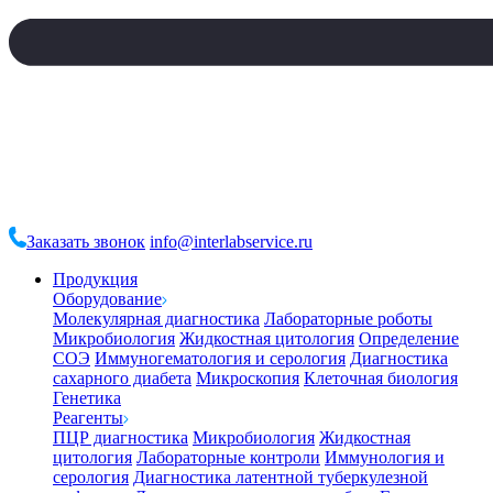
Заказать звонок
info@interlabservice.ru
Продукция
Оборудование
Молекулярная диагностика
Лабораторные роботы
Микробиология
Жидкостная цитология
Определение
СОЭ
Иммуногематология и серология
Диагностика
сахарного диабета
Микроскопия
Клеточная биология
Генетика
Реагенты
ПЦР диагностика
Микробиология
Жидкостная
цитология
Лабораторные контроли
Иммунология и
серология
Диагностика латентной туберкулезной