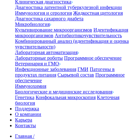
Клиническая диагностика
Диагностика латентной туберкулезной инфекции
Иммунология и серология
Жидкостная цитология
Диагностика сахарного диабета
Микробиология
Культивирование микроорганизмов
Идентификация
микроорганизмов
Антибиотикочувствительность
Комбинированный анализ (идентификация и оценка
чувствительности)
Лабораторная автоматизация
Лабораторные роботы
Программное обеспечение
Ветеринария и ГМО
Инфекционные заболевания
ГМИ
Патогены в
продуктах питания
Сырьевой состав
Программное
обеспечение
Иммунохимия
Биологические и медицинские исследования
Генетика
Конфокальная микроскопия
Клеточная
биология
Поддержка
О компании
Карьера
Контакты
Главная
/