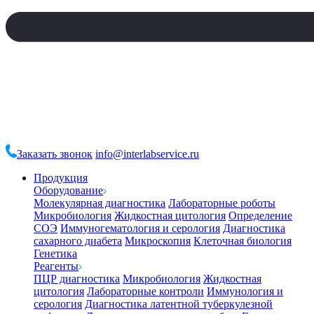
Заказать звонок
info@interlabservice.ru
Продукция
Оборудование
Молекулярная диагностика
Лабораторные роботы
Микробиология
Жидкостная цитология
Определение
СОЭ
Иммуногематология и серология
Диагностика
сахарного диабета
Микроскопия
Клеточная биология
Генетика
Реагенты
ПЦР диагностика
Микробиология
Жидкостная
цитология
Лабораторные контроли
Иммунология и
серология
Диагностика латентной туберкулезной