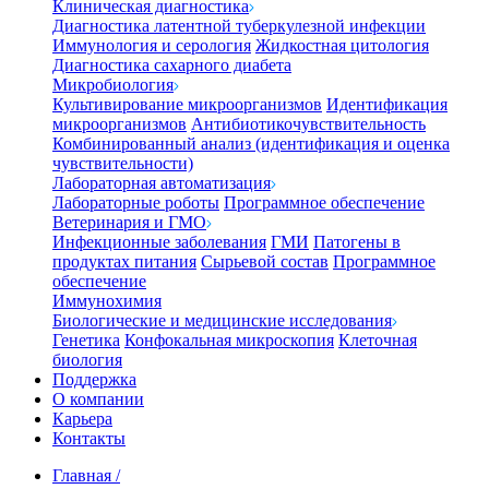
Клиническая диагностика
Диагностика латентной туберкулезной инфекции
Иммунология и серология
Жидкостная цитология
Диагностика сахарного диабета
Микробиология
Культивирование микроорганизмов
Идентификация
микроорганизмов
Антибиотикочувствительность
Комбинированный анализ (идентификация и оценка
чувствительности)
Лабораторная автоматизация
Лабораторные роботы
Программное обеспечение
Ветеринария и ГМО
Инфекционные заболевания
ГМИ
Патогены в
продуктах питания
Сырьевой состав
Программное
обеспечение
Иммунохимия
Биологические и медицинские исследования
Генетика
Конфокальная микроскопия
Клеточная
биология
Поддержка
О компании
Карьера
Контакты
Главная
/