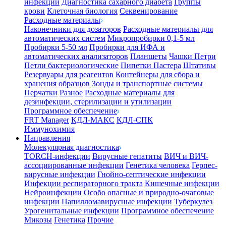
инфекции
Диагностика сахарного диабета
Группы
крови
Клеточная биология
Секвенирование
Расходные материалы
Наконечники для дозаторов
Расходные материалы для
автоматических систем
Микропробирки 0,1-5 мл
Пробирки 5-50 мл
Пробирки для ИФА и
автоматических анализаторов
Планшеты
Чашки Петри
Петли бактериологические
Пипетки Пастера
Штативы
Резервуары для реагентов
Контейнеры для сбора и
хранения образцов
Зонды и транспортные системы
Перчатки
Разное
Расходные материалы для
дезинфекции, стерилизации и утилизации
Программное обеспечение
FRT Manager
КДЛ-МАКС
КДЛ-СПК
Иммунохимия
Направления
Молекулярная диагностика
TORCH-инфекции
Вирусные гепатиты
ВИЧ и ВИЧ-
ассоциированные инфекции
Генетика человека
Герпес-
вирусные инфекции
Гнойно-септические инфекции
Инфекции респираторного тракта
Кишечные инфекции
Нейроинфекции
Особо опасные и природно-очаговые
инфекции
Папилломавирусные инфекции
Туберкулез
Урогенитальные инфекции
Программное обеспечение
Микозы
Генетика
Прочие