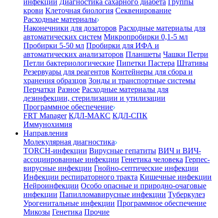
инфекции
Диагностика сахарного диабета
Группы
крови
Клеточная биология
Секвенирование
Расходные материалы
Наконечники для дозаторов
Расходные материалы для
автоматических систем
Микропробирки 0,1-5 мл
Пробирки 5-50 мл
Пробирки для ИФА и
автоматических анализаторов
Планшеты
Чашки Петри
Петли бактериологические
Пипетки Пастера
Штативы
Резервуары для реагентов
Контейнеры для сбора и
хранения образцов
Зонды и транспортные системы
Перчатки
Разное
Расходные материалы для
дезинфекции, стерилизации и утилизации
Программное обеспечение
FRT Manager
КДЛ-МАКС
КДЛ-СПК
Иммунохимия
Направления
Молекулярная диагностика
TORCH-инфекции
Вирусные гепатиты
ВИЧ и ВИЧ-
ассоциированные инфекции
Генетика человека
Герпес-
вирусные инфекции
Гнойно-септические инфекции
Инфекции респираторного тракта
Кишечные инфекции
Нейроинфекции
Особо опасные и природно-очаговые
инфекции
Папилломавирусные инфекции
Туберкулез
Урогенитальные инфекции
Программное обеспечение
Микозы
Генетика
Прочие