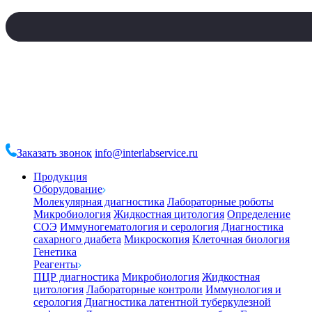
Заказать звонок
info@interlabservice.ru
Продукция
Оборудование
Молекулярная диагностика
Лабораторные роботы
Микробиология
Жидкостная цитология
Определение
СОЭ
Иммуногематология и серология
Диагностика
сахарного диабета
Микроскопия
Клеточная биология
Генетика
Реагенты
ПЦР диагностика
Микробиология
Жидкостная
цитология
Лабораторные контроли
Иммунология и
серология
Диагностика латентной туберкулезной