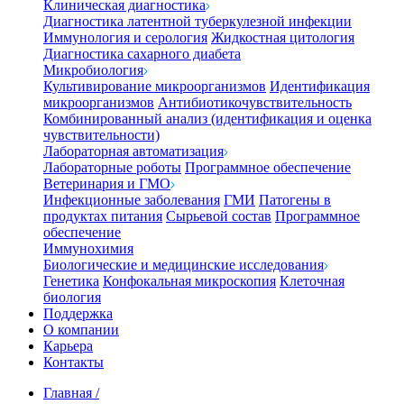
Клиническая диагностика
Диагностика латентной туберкулезной инфекции
Иммунология и серология
Жидкостная цитология
Диагностика сахарного диабета
Микробиология
Культивирование микроорганизмов
Идентификация
микроорганизмов
Антибиотикочувствительность
Комбинированный анализ (идентификация и оценка
чувствительности)
Лабораторная автоматизация
Лабораторные роботы
Программное обеспечение
Ветеринария и ГМО
Инфекционные заболевания
ГМИ
Патогены в
продуктах питания
Сырьевой состав
Программное
обеспечение
Иммунохимия
Биологические и медицинские исследования
Генетика
Конфокальная микроскопия
Клеточная
биология
Поддержка
О компании
Карьера
Контакты
Главная
/