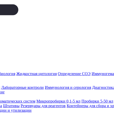
биология
Жидкостная цитология
Определение СОЭ
Иммуногемат
я
Лабораторные контроли
Иммунология и серология
Диагностика
ние
томатических систем
Микропробирки 0,1-5 мл
Пробирки 5-50 мл
а
Штативы
Резервуары для реагентов
Контейнеры для сбора и х
ации и утилизации