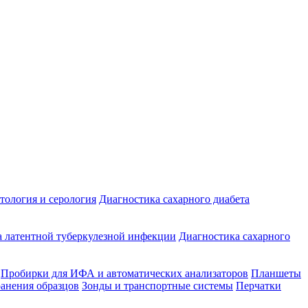
ология и серология
Диагностика сахарного диабета
 латентной туберкулезной инфекции
Диагностика сахарного
Пробирки для ИФА и автоматических анализаторов
Планшеты
ранения образцов
Зонды и транспортные системы
Перчатки