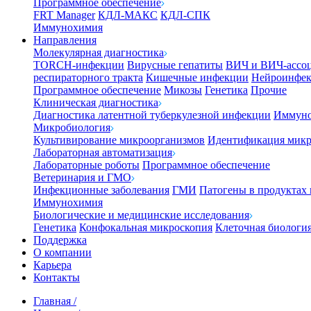
Программное обеспечение
FRT Manager
КДЛ-МАКС
КДЛ-СПК
Иммунохимия
Направления
Молекулярная диагностика
TORCH-инфекции
Вирусные гепатиты
ВИЧ и ВИЧ-ассо
респираторного тракта
Кишечные инфекции
Нейроинфе
Программное обеспечение
Микозы
Генетика
Прочие
Клиническая диагностика
Диагностика латентной туберкулезной инфекции
Иммуно
Микробиология
Культивирование микроорганизмов
Идентификация микр
Лабораторная автоматизация
Лабораторные роботы
Программное обеспечение
Ветеринария и ГМО
Инфекционные заболевания
ГМИ
Патогены в продуктах
Иммунохимия
Биологические и медицинские исследования
Генетика
Конфокальная микроскопия
Клеточная биологи
Поддержка
О компании
Карьера
Контакты
Главная
/