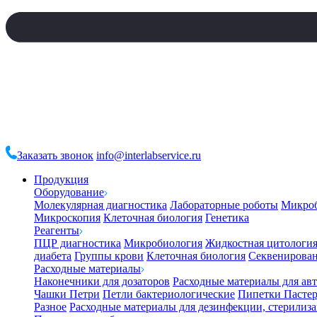
Заказать звонок
info@interlabservice.ru
Продукция
Оборудование
Молекулярная диагностика
Лабораторные роботы
Микро
Микроскопия
Клеточная биология
Генетика
Реагенты
ПЦР диагностика
Микробиология
Жидкостная цитологи
диабета
Группы крови
Клеточная биология
Секвенирова
Расходные материалы
Наконечники для дозаторов
Расходные материалы для ав
Чашки Петри
Петли бактериологические
Пипетки Пастер
Разное
Расходные материалы для дезинфекции, стерилиз