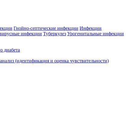
фекции
Гнойно-септические инфекции
Инфекции
вирусные инфекции
Туберкулез
Урогенитальные инфекции
о диабета
нализ (идентификация и оценка чувствительности)