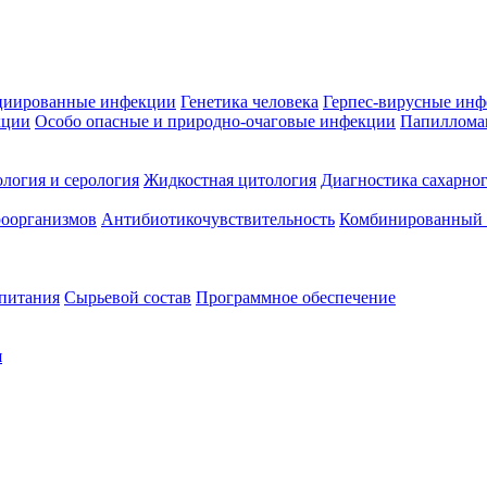
циированные инфекции
Генетика человека
Герпес-вирусные ин
кции
Особо опасные и природно-очаговые инфекции
Папиллома
логия и серология
Жидкостная цитология
Диагностика сахарног
оорганизмов
Антибиотикочувствительность
Комбинированный а
 питания
Сырьевой состав
Программное обеспечение
я