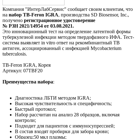
Компания "ИнтерЛабСервис" сообщает своим клиентам, что
на
набор TB-Feron IGRA
, производства SD Biosensor, Inc.,
получено
регистрационное удостоверение
№ РЗН 2021/14954 от 03.08.2021.
Это инновационный тест на определение латентной формы
туберкулезной инфекции методом твердофазного ИФА. Тест-
система выявляет in vitro ответ на рекомбинантный TB
антиген, ассоциированный с инфекцией Mycobacterium
tuberculosis.
TB-Feron IGRA, Корея
Артикул: 07TBF20
Преимущества набора
:
Диагностика ЛБТИ методом IGRA;
Высокая чувствительность и специфичность;
Быстрый протокол;
Набор рассчитан на анализ 28 образцов, включая
контроли;
Подходит для пациентов с иммуносупрессией;
В состав входят пробирки для забора крови;
Образец:50 мкл плазмы;