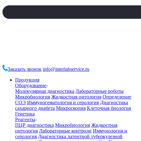
Заказать звонок
info@interlabservice.ru
Продукция
Оборудование
Молекулярная диагностика
Лабораторные роботы
Микробиология
Жидкостная цитология
Определение
СОЭ
Иммуногематология и серология
Диагностика
сахарного диабета
Микроскопия
Клеточная биология
Генетика
Реагенты
ПЦР диагностика
Микробиология
Жидкостная
цитология
Лабораторные контроли
Иммунология и
серология
Диагностика латентной туберкулезной