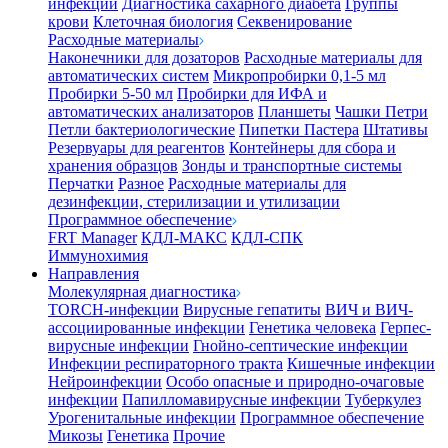
инфекции
Диагностика сахарного диабета
Группы
крови
Клеточная биология
Секвенирование
Расходные материалы
Наконечники для дозаторов
Расходные материалы для
автоматических систем
Микропробирки 0,1-5 мл
Пробирки 5-50 мл
Пробирки для ИФА и
автоматических анализаторов
Планшеты
Чашки Петри
Петли бактериологические
Пипетки Пастера
Штативы
Резервуары для реагентов
Контейнеры для сбора и
хранения образцов
Зонды и транспортные системы
Перчатки
Разное
Расходные материалы для
дезинфекции, стерилизации и утилизации
Программное обеспечение
FRT Manager
КДЛ-МАКС
КДЛ-СПК
Иммунохимия
Направления
Молекулярная диагностика
TORCH-инфекции
Вирусные гепатиты
ВИЧ и ВИЧ-
ассоциированные инфекции
Генетика человека
Герпес-
вирусные инфекции
Гнойно-септические инфекции
Инфекции респираторного тракта
Кишечные инфекции
Нейроинфекции
Особо опасные и природно-очаговые
инфекции
Папилломавирусные инфекции
Туберкулез
Урогенитальные инфекции
Программное обеспечение
Микозы
Генетика
Прочие