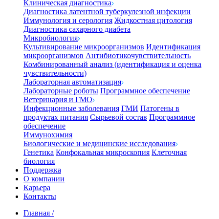
Клиническая диагностика
Диагностика латентной туберкулезной инфекции
Иммунология и серология
Жидкостная цитология
Диагностика сахарного диабета
Микробиология
Культивирование микроорганизмов
Идентификация
микроорганизмов
Антибиотикочувствительность
Комбинированный анализ (идентификация и оценка
чувствительности)
Лабораторная автоматизация
Лабораторные роботы
Программное обеспечение
Ветеринария и ГМО
Инфекционные заболевания
ГМИ
Патогены в
продуктах питания
Сырьевой состав
Программное
обеспечение
Иммунохимия
Биологические и медицинские исследования
Генетика
Конфокальная микроскопия
Клеточная
биология
Поддержка
О компании
Карьера
Контакты
Главная
/