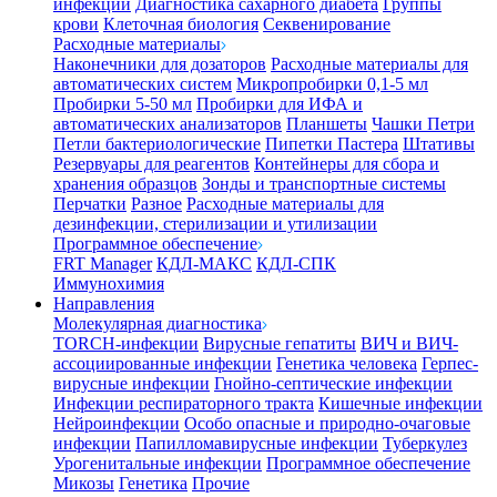
инфекции
Диагностика сахарного диабета
Группы
крови
Клеточная биология
Секвенирование
Расходные материалы
Наконечники для дозаторов
Расходные материалы для
автоматических систем
Микропробирки 0,1-5 мл
Пробирки 5-50 мл
Пробирки для ИФА и
автоматических анализаторов
Планшеты
Чашки Петри
Петли бактериологические
Пипетки Пастера
Штативы
Резервуары для реагентов
Контейнеры для сбора и
хранения образцов
Зонды и транспортные системы
Перчатки
Разное
Расходные материалы для
дезинфекции, стерилизации и утилизации
Программное обеспечение
FRT Manager
КДЛ-МАКС
КДЛ-СПК
Иммунохимия
Направления
Молекулярная диагностика
TORCH-инфекции
Вирусные гепатиты
ВИЧ и ВИЧ-
ассоциированные инфекции
Генетика человека
Герпес-
вирусные инфекции
Гнойно-септические инфекции
Инфекции респираторного тракта
Кишечные инфекции
Нейроинфекции
Особо опасные и природно-очаговые
инфекции
Папилломавирусные инфекции
Туберкулез
Урогенитальные инфекции
Программное обеспечение
Микозы
Генетика
Прочие