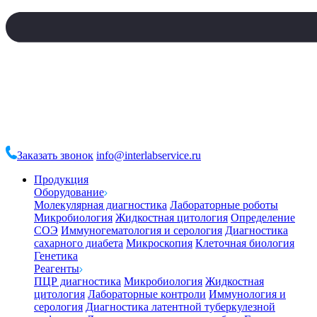
Заказать звонок
info@interlabservice.ru
Продукция
Оборудование
Молекулярная диагностика
Лабораторные роботы
Микробиология
Жидкостная цитология
Определение
СОЭ
Иммуногематология и серология
Диагностика
сахарного диабета
Микроскопия
Клеточная биология
Генетика
Реагенты
ПЦР диагностика
Микробиология
Жидкостная
цитология
Лабораторные контроли
Иммунология и
серология
Диагностика латентной туберкулезной