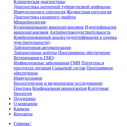
Клиническая диагностика
Диагностика латентной туберкулезной инфекции
Иммунология и серология
Жидкостная цитология
Диагностика сахарного диабета
Микробиология
Культивирование микроорганизмов
Идентификация
микроорганизмов
Антибиотикочувствительность
Комбинированный анализ (идентификация и оценка
чувствительности)
Лабораторная автоматизация
Лабораторные роботы
Программное обеспечение
Ветеринария и ГМО
Инфекционные заболевания
ГМИ
Патогены в
продуктах питания
Сырьевой состав
Программное
обеспечение
Иммунохимия
Биологические и медицинские исследования
Генетика
Конфокальная микроскопия
Клеточная
биология
Поддержка
О компании
Карьера
Контакты
Главная
/