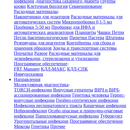
инфекции
Диагностика сахарного диабета
Группы
крови
Клеточная биология
Секвенирование
Расходные материалы
Наконечники для дозаторов
Расходные материалы для
автоматических систем
Микропробирки 0,1-5 мл
Пробирки 5-50 мл
Пробирки для ИФА и
автоматических анализаторов
Планшеты
Чашки Петри
Петли бактериологические
Пипетки Пастера
Штативы
Резервуары для реагентов
Контейнеры для сбора и
хранения образцов
Зонды и транспортные системы
Перчатки
Разное
Расходные материалы для
дезинфекции, стерилизации и утилизации
Программное обеспечение
FRT Manager
КДЛ-МАКС
КДЛ-СПК
Иммунохимия
Направления
Молекулярная диагностика
TORCH-инфекции
Вирусные гепатиты
ВИЧ и ВИЧ-
ассоциированные инфекции
Генетика человека
Герпес-
вирусные инфекции
Гнойно-септические инфекции
Инфекции респираторного тракта
Кишечные инфекции
Нейроинфекции
Особо опасные и природно-очаговые
инфекции
Папилломавирусные инфекции
Туберкулез
Урогенитальные инфекции
Программное обеспечение
Микозы
Генетика
Прочие