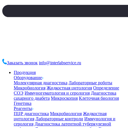
Заказать звонок
info@interlabservice.ru
Продукция
Оборудование
Молекулярная диагностика
Лабораторные роботы
Микробиология
Жидкостная цитология
Определение
СОЭ
Иммуногематология и серология
Диагностика
сахарного диабета
Микроскопия
Клеточная биология
Генетика
Реагенты
ПЦР диагностика
Микробиология
Жидкостная
цитология
Лабораторные контроли
Иммунология и
серология
Диагностика латентной туберкулезной