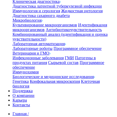
Клиническая диагностика
Диагностика латентной туберкулезной инфекции
Иммунология и серология
Жидкостная цитология
Диагностика сахарного диабета
Микробиология
Культивирование микроорганизмов
Идентификация
микроорганизмов
Антибиотикочувствительность
Комбинированный анализ (идентификация и оценка
чувствительности)
Лабораторная автоматизация
Лабораторные роботы
Программное обеспечение
Ветеринария и ГМО
Инфекционные заболевания
ГМИ
Патогены в
продуктах питания
Сырьевой состав
Программное
обеспечение
Иммунохимия
Биологические и медицинские исследования
Генетика
Конфокальная микроскопия
Клеточная
биология
Поддержка
О компании
Карьера
Контакты
Главная
/