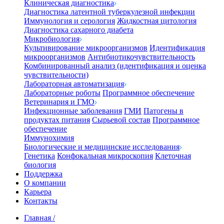
Клиническая диагностика
Диагностика латентной туберкулезной инфекции
Иммунология и серология
Жидкостная цитология
Диагностика сахарного диабета
Микробиология
Культивирование микроорганизмов
Идентификация
микроорганизмов
Антибиотикочувствительность
Комбинированный анализ (идентификация и оценка
чувствительности)
Лабораторная автоматизация
Лабораторные роботы
Программное обеспечение
Ветеринария и ГМО
Инфекционные заболевания
ГМИ
Патогены в
продуктах питания
Сырьевой состав
Программное
обеспечение
Иммунохимия
Биологические и медицинские исследования
Генетика
Конфокальная микроскопия
Клеточная
биология
Поддержка
О компании
Карьера
Контакты
Главная
/