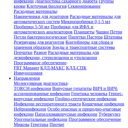
инфекции
Диагностика сахарного диабета
Группы
крови
Клеточная биология
Секвенирование
Расходные материалы
Наконечники для дозаторов
Расходные материалы для
автоматических систем
Микропробирки 0,1-5 мл
Пробирки 5-50 мл
Пробирки для ИФА и
автоматических анализаторов
Планшеты
Чашки Петри
Петли бактериологические
Пипетки Пастера
Штативы
Резервуары для реагентов
Контейнеры для сбора и
хранения образцов
Зонды и транспортные системы
Перчатки
Разное
Расходные материалы для
дезинфекции, стерилизации и утилизации
Программное обеспечение
FRT Manager
КДЛ-МАКС
КДЛ-СПК
Иммунохимия
Направления
Молекулярная диагностика
TORCH-инфекции
Вирусные гепатиты
ВИЧ и ВИЧ-
ассоциированные инфекции
Генетика человека
Герпес-
вирусные инфекции
Гнойно-септические инфекции
Инфекции респираторного тракта
Кишечные инфекции
Нейроинфекции
Особо опасные и природно-очаговые
инфекции
Папилломавирусные инфекции
Туберкулез
Урогенитальные инфекции
Программное обеспечение
Микозы
Генетика
Прочие