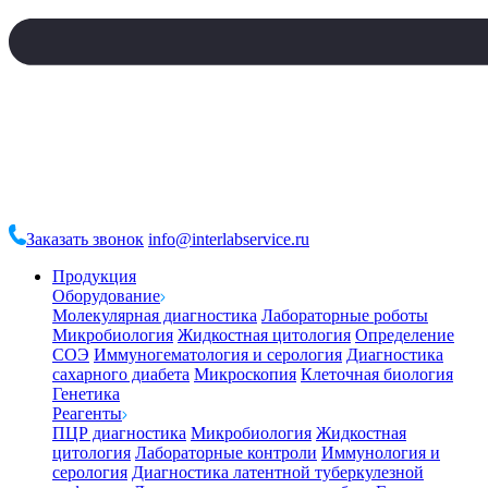
Заказать звонок
info@interlabservice.ru
Продукция
Оборудование
Молекулярная диагностика
Лабораторные роботы
Микробиология
Жидкостная цитология
Определение
СОЭ
Иммуногематология и серология
Диагностика
сахарного диабета
Микроскопия
Клеточная биология
Генетика
Реагенты
ПЦР диагностика
Микробиология
Жидкостная
цитология
Лабораторные контроли
Иммунология и
серология
Диагностика латентной туберкулезной