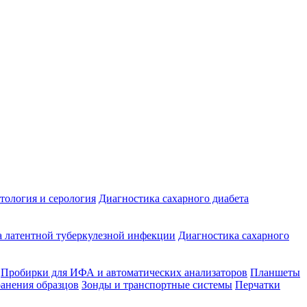
ология и серология
Диагностика сахарного диабета
 латентной туберкулезной инфекции
Диагностика сахарного
Пробирки для ИФА и автоматических анализаторов
Планшеты
ранения образцов
Зонды и транспортные системы
Перчатки