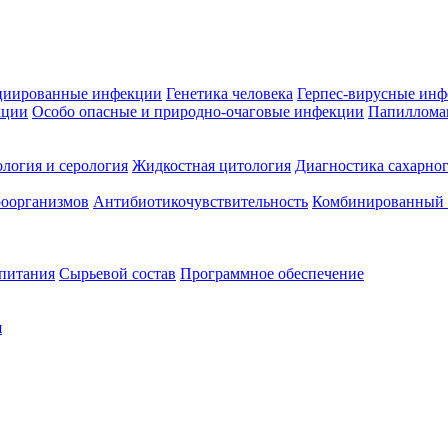
циированные инфекции
Генетика человека
Герпес-вирусные ин
кции
Особо опасные и природно-очаговые инфекции
Папиллома
логия и серология
Жидкостная цитология
Диагностика сахарног
оорганизмов
Антибиотикочувствительность
Комбинированный а
 питания
Сырьевой состав
Программное обеспечение
я