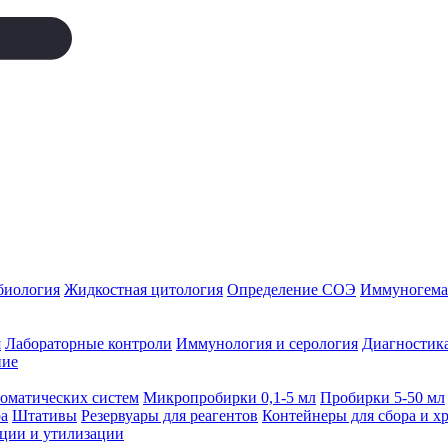
биология
Жидкостная цитология
Определение СОЭ
Иммуногемат
я
Лабораторные контроли
Иммунология и серология
Диагностика
ние
томатических систем
Микропробирки 0,1-5 мл
Пробирки 5-50 мл
а
Штативы
Резервуары для реагентов
Контейнеры для сбора и х
ации и утилизации