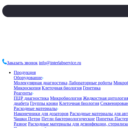
Заказать звонок
info@interlabservice.ru
Продукция
Оборудование
Молекулярная диагностика
Лабораторные роботы
Микро
Микроскопия
Клеточная биология
Генетика
Реагенты
ПЦР диагностика
Микробиология
Жидкостная цитологи
диабета
Группы крови
Клеточная биология
Секвенирова
Расходные материалы
Наконечники для дозаторов
Расходные материалы для ав
Чашки Петри
Петли бактериологические
Пипетки Пастер
Разное
Расходные материалы для дезинфекции, стерилиз