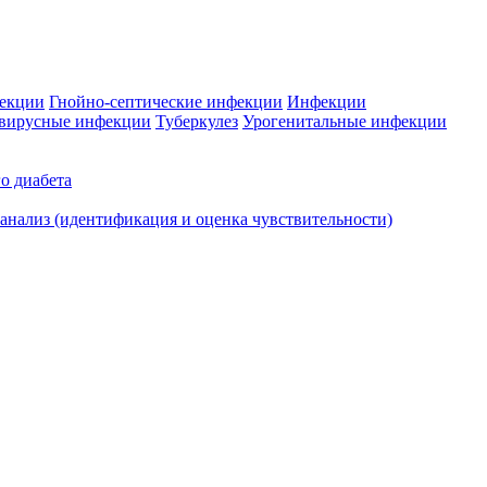
фекции
Гнойно-септические инфекции
Инфекции
вирусные инфекции
Туберкулез
Урогенитальные инфекции
о диабета
нализ (идентификация и оценка чувствительности)