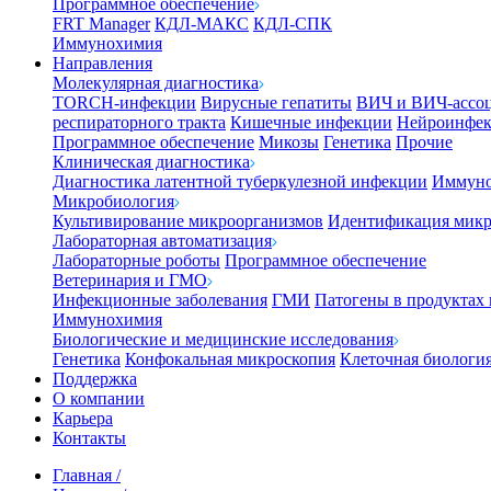
Программное обеспечение
FRT Manager
КДЛ-МАКС
КДЛ-СПК
Иммунохимия
Направления
Молекулярная диагностика
TORCH-инфекции
Вирусные гепатиты
ВИЧ и ВИЧ-ассо
респираторного тракта
Кишечные инфекции
Нейроинфе
Программное обеспечение
Микозы
Генетика
Прочие
Клиническая диагностика
Диагностика латентной туберкулезной инфекции
Иммуно
Микробиология
Культивирование микроорганизмов
Идентификация микр
Лабораторная автоматизация
Лабораторные роботы
Программное обеспечение
Ветеринария и ГМО
Инфекционные заболевания
ГМИ
Патогены в продуктах
Иммунохимия
Биологические и медицинские исследования
Генетика
Конфокальная микроскопия
Клеточная биологи
Поддержка
О компании
Карьера
Контакты
Главная
/