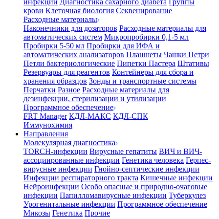
инфекции
Диагностика сахарного диабета
Группы
крови
Клеточная биология
Секвенирование
Расходные материалы
Наконечники для дозаторов
Расходные материалы для
автоматических систем
Микропробирки 0,1-5 мл
Пробирки 5-50 мл
Пробирки для ИФА и
автоматических анализаторов
Планшеты
Чашки Петри
Петли бактериологические
Пипетки Пастера
Штативы
Резервуары для реагентов
Контейнеры для сбора и
хранения образцов
Зонды и транспортные системы
Перчатки
Разное
Расходные материалы для
дезинфекции, стерилизации и утилизации
Программное обеспечение
FRT Manager
КДЛ-МАКС
КДЛ-СПК
Иммунохимия
Направления
Молекулярная диагностика
TORCH-инфекции
Вирусные гепатиты
ВИЧ и ВИЧ-
ассоциированные инфекции
Генетика человека
Герпес-
вирусные инфекции
Гнойно-септические инфекции
Инфекции респираторного тракта
Кишечные инфекции
Нейроинфекции
Особо опасные и природно-очаговые
инфекции
Папилломавирусные инфекции
Туберкулез
Урогенитальные инфекции
Программное обеспечение
Микозы
Генетика
Прочие