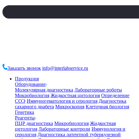
Заказать звонок
info@interlabservice.ru
Продукция
Оборудование
Молекулярная диагностика
Лабораторные роботы
Микробиология
Жидкостная цитология
Определение
СОЭ
Иммуногематология и серология
Диагностика
сахарного диабета
Микроскопия
Клеточная биология
Генетика
Реагенты
ПЦР диагностика
Микробиология
Жидкостная
цитология
Лабораторные контроли
Иммунология и
серология
Диагностика латентной туберкулезной