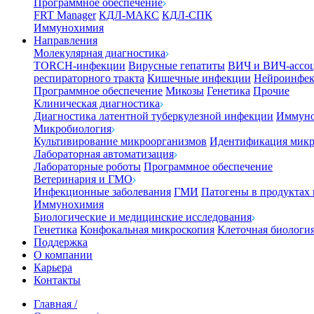
Программное обеспечение
FRT Manager
КДЛ-МАКС
КДЛ-СПК
Иммунохимия
Направления
Молекулярная диагностика
TORCH-инфекции
Вирусные гепатиты
ВИЧ и ВИЧ-ассо
респираторного тракта
Кишечные инфекции
Нейроинфе
Программное обеспечение
Микозы
Генетика
Прочие
Клиническая диагностика
Диагностика латентной туберкулезной инфекции
Иммуно
Микробиология
Культивирование микроорганизмов
Идентификация микр
Лабораторная автоматизация
Лабораторные роботы
Программное обеспечение
Ветеринария и ГМО
Инфекционные заболевания
ГМИ
Патогены в продуктах
Иммунохимия
Биологические и медицинские исследования
Генетика
Конфокальная микроскопия
Клеточная биологи
Поддержка
О компании
Карьера
Контакты
Главная
/