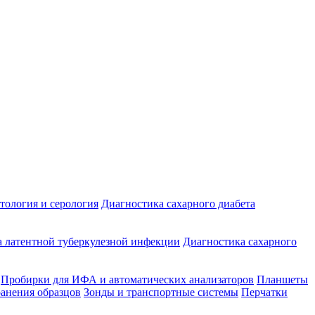
ология и серология
Диагностика сахарного диабета
 латентной туберкулезной инфекции
Диагностика сахарного
Пробирки для ИФА и автоматических анализаторов
Планшеты
ранения образцов
Зонды и транспортные системы
Перчатки