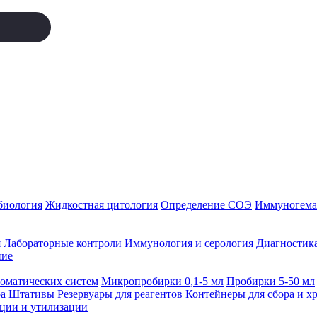
биология
Жидкостная цитология
Определение СОЭ
Иммуногемат
я
Лабораторные контроли
Иммунология и серология
Диагностика
ние
томатических систем
Микропробирки 0,1-5 мл
Пробирки 5-50 мл
а
Штативы
Резервуары для реагентов
Контейнеры для сбора и х
ации и утилизации