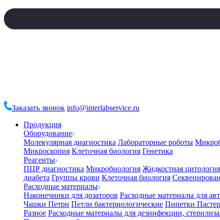
Заказать звонок
info@interlabservice.ru
Продукция
Оборудование
Молекулярная диагностика
Лабораторные роботы
Микро
Микроскопия
Клеточная биология
Генетика
Реагенты
ПЦР диагностика
Микробиология
Жидкостная цитологи
диабета
Группы крови
Клеточная биология
Секвенирова
Расходные материалы
Наконечники для дозаторов
Расходные материалы для ав
Чашки Петри
Петли бактериологические
Пипетки Пастер
Разное
Расходные материалы для дезинфекции, стерилиз