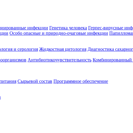
циированные инфекции
Генетика человека
Герпес-вирусные ин
кции
Особо опасные и природно-очаговые инфекции
Папиллома
логия и серология
Жидкостная цитология
Диагностика сахарног
оорганизмов
Антибиотикочувствительность
Комбинированный а
 питания
Сырьевой состав
Программное обеспечение
я