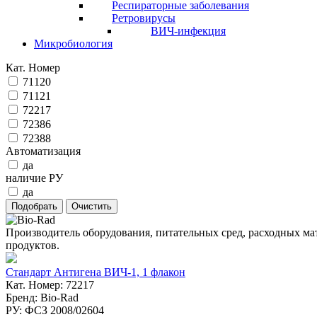
Респираторные заболевания
Ретровирусы
ВИЧ-инфекция
Микробиология
Кат. Номер
71120
71121
72217
72386
72388
Автоматизация
да
наличие РУ
да
Производитель оборудования, питательных сред, расходных ма
продуктов.
Стандарт Антигена ВИЧ-1, 1 флакон
Кат. Номер: 72217
Бренд: Bio-Rad
РУ: ФСЗ 2008/02604