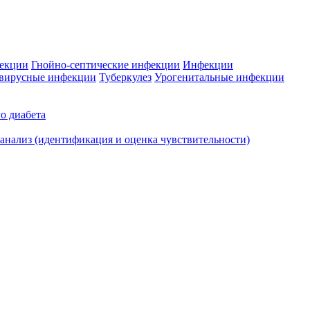
фекции
Гнойно-септические инфекции
Инфекции
вирусные инфекции
Туберкулез
Урогенитальные инфекции
о диабета
нализ (идентификация и оценка чувствительности)