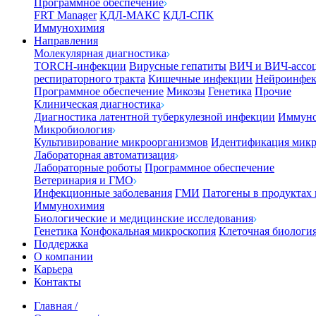
Программное обеспечение
FRT Manager
КДЛ-МАКС
КДЛ-СПК
Иммунохимия
Направления
Молекулярная диагностика
TORCH-инфекции
Вирусные гепатиты
ВИЧ и ВИЧ-ассо
респираторного тракта
Кишечные инфекции
Нейроинфе
Программное обеспечение
Микозы
Генетика
Прочие
Клиническая диагностика
Диагностика латентной туберкулезной инфекции
Иммуно
Микробиология
Культивирование микроорганизмов
Идентификация микр
Лабораторная автоматизация
Лабораторные роботы
Программное обеспечение
Ветеринария и ГМО
Инфекционные заболевания
ГМИ
Патогены в продуктах
Иммунохимия
Биологические и медицинские исследования
Генетика
Конфокальная микроскопия
Клеточная биологи
Поддержка
О компании
Карьера
Контакты
Главная
/