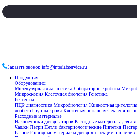
Заказать звонок
info@interlabservice.ru
Продукция
Оборудование
Молекулярная диагностика
Лабораторные роботы
Микро
Микроскопия
Клеточная биология
Генетика
Реагенты
ПЦР диагностика
Микробиология
Жидкостная цитологи
диабета
Группы крови
Клеточная биология
Секвенирова
Расходные материалы
Наконечники для дозаторов
Расходные материалы для ав
Чашки Петри
Петли бактериологические
Пипетки Пастер
Разное
Расходные материалы для дезинфекции, стерилиз