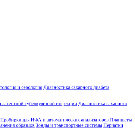
ология и серология
Диагностика сахарного диабета
 латентной туберкулезной инфекции
Диагностика сахарного
Пробирки для ИФА и автоматических анализаторов
Планшеты
ранения образцов
Зонды и транспортные системы
Перчатки