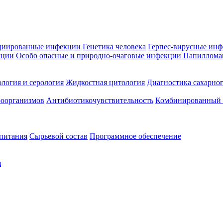
циированные инфекции
Генетика человека
Герпес-вирусные ин
кции
Особо опасные и природно-очаговые инфекции
Папиллома
логия и серология
Жидкостная цитология
Диагностика сахарног
оорганизмов
Антибиотикочувствительность
Комбинированный а
 питания
Сырьевой состав
Программное обеспечение
я