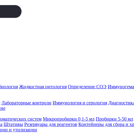
биология
Жидкостная цитология
Определение СОЭ
Иммуногемат
я
Лабораторные контроли
Иммунология и серология
Диагностика
ние
томатических систем
Микропробирки 0,1-5 мл
Пробирки 5-50 мл
а
Штативы
Резервуары для реагентов
Контейнеры для сбора и х
ации и утилизации