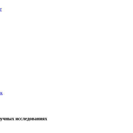
т
ок
аучных исследованиях