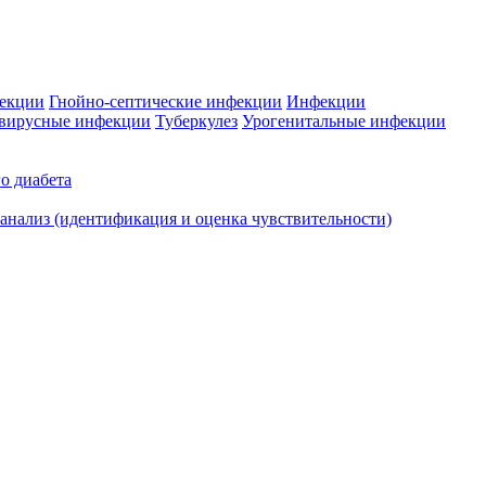
фекции
Гнойно-септические инфекции
Инфекции
вирусные инфекции
Туберкулез
Урогенитальные инфекции
о диабета
нализ (идентификация и оценка чувствительности)