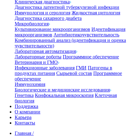
Клиническая диагностика
Диагностика латентной туберкулезной инфекции
Иммунология и серология
Жидкостная цитология
Диагностика сахарного диабета
Микробиология
Культивирование микроорганизмов
Идентификация
микроорганизмов
Антибиотикочувствительность
Комбинированный анализ (идентификация и оценка
чувствительности)
Лабораторная автоматизация
Лабораторные роботы
Программное обеспечение
Ветеринария и ГМО
Инфекционные заболевания
ГМИ
Патогены в
продуктах питания
Сырьевой состав
Программное
обеспечение
Иммунохимия
Биологические и медицинские исследования
Генетика
Конфокальная микроскопия
Клеточная
биология
Поддержка
О компании
Карьера
Контакты
Главная
/