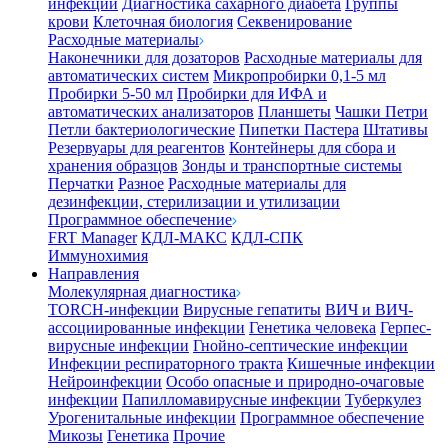
инфекции
Диагностика сахарного диабета
Группы
крови
Клеточная биология
Секвенирование
Расходные материалы
Наконечники для дозаторов
Расходные материалы для
автоматических систем
Микропробирки 0,1-5 мл
Пробирки 5-50 мл
Пробирки для ИФА и
автоматических анализаторов
Планшеты
Чашки Петри
Петли бактериологические
Пипетки Пастера
Штативы
Резервуары для реагентов
Контейнеры для сбора и
хранения образцов
Зонды и транспортные системы
Перчатки
Разное
Расходные материалы для
дезинфекции, стерилизации и утилизации
Программное обеспечение
FRT Manager
КДЛ-МАКС
КДЛ-СПК
Иммунохимия
Направления
Молекулярная диагностика
TORCH-инфекции
Вирусные гепатиты
ВИЧ и ВИЧ-
ассоциированные инфекции
Генетика человека
Герпес-
вирусные инфекции
Гнойно-септические инфекции
Инфекции респираторного тракта
Кишечные инфекции
Нейроинфекции
Особо опасные и природно-очаговые
инфекции
Папилломавирусные инфекции
Туберкулез
Урогенитальные инфекции
Программное обеспечение
Микозы
Генетика
Прочие