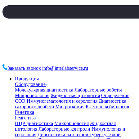
Заказать звонок
info@interlabservice.ru
Продукция
Оборудование
Молекулярная диагностика
Лабораторные роботы
Микробиология
Жидкостная цитология
Определение
СОЭ
Иммуногематология и серология
Диагностика
сахарного диабета
Микроскопия
Клеточная биология
Генетика
Реагенты
ПЦР диагностика
Микробиология
Жидкостная
цитология
Лабораторные контроли
Иммунология и
серология
Диагностика латентной туберкулезной