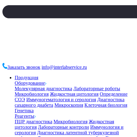
Заказать звонок
info@interlabservice.ru
Продукция
Оборудование
Молекулярная диагностика
Лабораторные роботы
Микробиология
Жидкостная цитология
Определение
СОЭ
Иммуногематология и серология
Диагностика
сахарного диабета
Микроскопия
Клеточная биология
Генетика
Реагенты
ПЦР диагностика
Микробиология
Жидкостная
цитология
Лабораторные контроли
Иммунология и
серология
Диагностика латентной туберкулезной