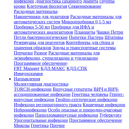
инфекции
Диагностика сахарного диабета
Группы
крови
Клеточная биология
Секвенирование
Расходные материалы
Наконечники для дозаторов
Расходные материалы для
автоматических систем
Микропробирки 0,1-5 мл
Пробирки 5-50 мл
Пробирки для ИФА и
автоматических анализаторов
Планшеты
Чашки Петри
Петли бактериологические
Пипетки Пастера
Штативы
Резервуары для реагентов
Контейнеры для сбора и
хранения образцов
Зонды и транспортные системы
Перчатки
Разное
Расходные материалы для
дезинфекции, стерилизации и утилизации
Программное обеспечение
FRT Manager
КДЛ-МАКС
КДЛ-СПК
Иммунохимия
Направления
Молекулярная диагностика
TORCH-инфекции
Вирусные гепатиты
ВИЧ и ВИЧ-
ассоциированные инфекции
Генетика человека
Герпес-
вирусные инфекции
Гнойно-септические инфекции
Инфекции респираторного тракта
Кишечные инфекции
Нейроинфекции
Особо опасные и природно-очаговые
инфекции
Папилломавирусные инфекции
Туберкулез
Урогенитальные инфекции
Программное обеспечение
Микозы
Генетика
Прочие