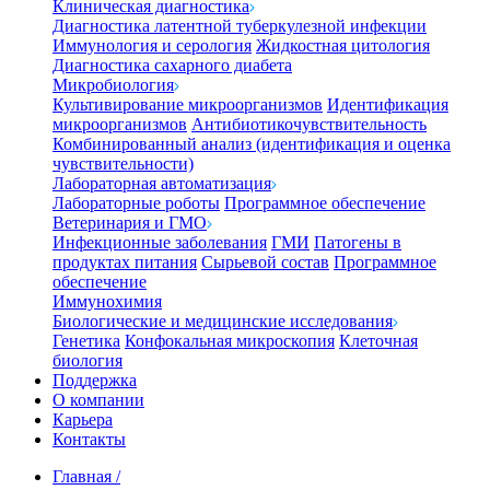
Клиническая диагностика
Диагностика латентной туберкулезной инфекции
Иммунология и серология
Жидкостная цитология
Диагностика сахарного диабета
Микробиология
Культивирование микроорганизмов
Идентификация
микроорганизмов
Антибиотикочувствительность
Комбинированный анализ (идентификация и оценка
чувствительности)
Лабораторная автоматизация
Лабораторные роботы
Программное обеспечение
Ветеринария и ГМО
Инфекционные заболевания
ГМИ
Патогены в
продуктах питания
Сырьевой состав
Программное
обеспечение
Иммунохимия
Биологические и медицинские исследования
Генетика
Конфокальная микроскопия
Клеточная
биология
Поддержка
О компании
Карьера
Контакты
Главная
/