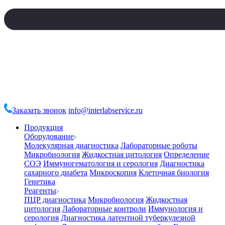
Заказать звонок
info@interlabservice.ru
Продукция
Оборудование
Молекулярная диагностика
Лабораторные роботы
Микробиология
Жидкостная цитология
Определение
СОЭ
Иммуногематология и серология
Диагностика
сахарного диабета
Микроскопия
Клеточная биология
Генетика
Реагенты
ПЦР диагностика
Микробиология
Жидкостная
цитология
Лабораторные контроли
Иммунология и
серология
Диагностика латентной туберкулезной