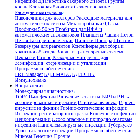
инфекции
Диагностика сахарного диабета
Группы
крови
Клеточная биология
Секвенирование
Расходные материалы
Наконечники для дозаторов
Расходные материалы для
автоматических систем
Микропробирки 0,1-5 мл
Пробирки 5-50 мл
Пробирки для ИФА и
автоматических анализаторов
Планшеты
Чашки Петри
Петли бактериологические
Пипетки Пастера
Штативы
Резервуары для реагентов
Контейнеры для сбора и
хранения образцов
Зонды и транспортные системы
Перчатки
Разное
Расходные материалы для
дезинфекции, стерилизации и утилизации
Программное обеспечение
FRT Manager
КДЛ-МАКС
КДЛ-СПК
Иммунохимия
Направления
Молекулярная диагностика
TORCH-инфекции
Вирусные гепатиты
ВИЧ и ВИЧ-
ассоциированные инфекции
Генетика человека
Герпес-
вирусные инфекции
Гнойно-септические инфекции
Инфекции респираторного тракта
Кишечные инфекции
Нейроинфекции
Особо опасные и природно-очаговые
инфекции
Папилломавирусные инфекции
Туберкулез
Урогенитальные инфекции
Программное обеспечение
Микозы
Генетика
Прочие