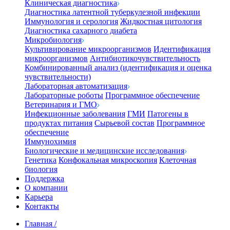
Клиническая диагностика
Диагностика латентной туберкулезной инфекции
Иммунология и серология
Жидкостная цитология
Диагностика сахарного диабета
Микробиология
Культивирование микроорганизмов
Идентификация
микроорганизмов
Антибиотикочувствительность
Комбинированный анализ (идентификация и оценка
чувствительности)
Лабораторная автоматизация
Лабораторные роботы
Программное обеспечение
Ветеринария и ГМО
Инфекционные заболевания
ГМИ
Патогены в
продуктах питания
Сырьевой состав
Программное
обеспечение
Иммунохимия
Биологические и медицинские исследования
Генетика
Конфокальная микроскопия
Клеточная
биология
Поддержка
О компании
Карьера
Контакты
Главная
/