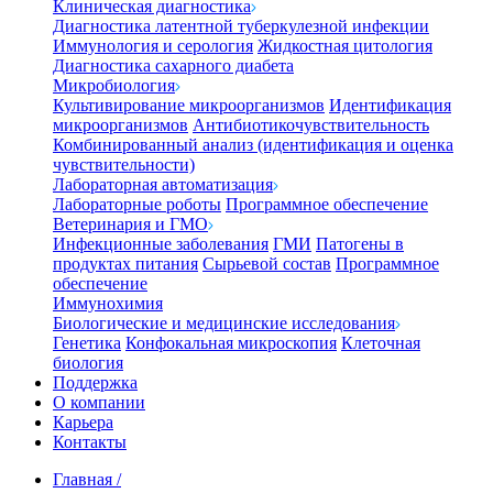
Клиническая диагностика
Диагностика латентной туберкулезной инфекции
Иммунология и серология
Жидкостная цитология
Диагностика сахарного диабета
Микробиология
Культивирование микроорганизмов
Идентификация
микроорганизмов
Антибиотикочувствительность
Комбинированный анализ (идентификация и оценка
чувствительности)
Лабораторная автоматизация
Лабораторные роботы
Программное обеспечение
Ветеринария и ГМО
Инфекционные заболевания
ГМИ
Патогены в
продуктах питания
Сырьевой состав
Программное
обеспечение
Иммунохимия
Биологические и медицинские исследования
Генетика
Конфокальная микроскопия
Клеточная
биология
Поддержка
О компании
Карьера
Контакты
Главная
/