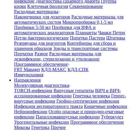
инфекции
Диагностика сахарного диабета
Группы
крови
Клеточная биология
Секвенирование
Расходные материалы
Наконечники для дозаторов
Расходные материалы для
автоматических систем
Микропробирки 0,1-5 мл
Пробирки 5-50 мл
Пробирки для ИФА и
автоматических анализаторов
Планшеты
Чашки Петри
Петли бактериологические
Пипетки Пастера
Штативы
Резервуары для реагентов
Контейнеры для сбора и
хранения образцов
Зонды и транспортные системы
Перчатки
Разное
Расходные материалы для
дезинфекции, стерилизации и утилизации
Программное обеспечение
FRT Manager
КДЛ-МАКС
КДЛ-СПК
Иммунохимия
Направления
Молекулярная диагностика
TORCH-инфекции
Вирусные гепатиты
ВИЧ и ВИЧ-
ассоциированные инфекции
Генетика человека
Герпес-
вирусные инфекции
Гнойно-септические инфекции
Инфекции респираторного тракта
Кишечные инфекции
Нейроинфекции
Особо опасные и природно-очаговые
инфекции
Папилломавирусные инфекции
Туберкулез
Урогенитальные инфекции
Программное обеспечение
Микозы
Генетика
Прочие