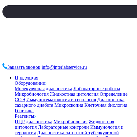
Заказать звонок
info@interlabservice.ru
Продукция
Оборудование
Молекулярная диагностика
Лабораторные роботы
Микробиология
Жидкостная цитология
Определение
СОЭ
Иммуногематология и серология
Диагностика
сахарного диабета
Микроскопия
Клеточная биология
Генетика
Реагенты
ПЦР диагностика
Микробиология
Жидкостная
цитология
Лабораторные контроли
Иммунология и
серология
Диагностика латентной туберкулезной