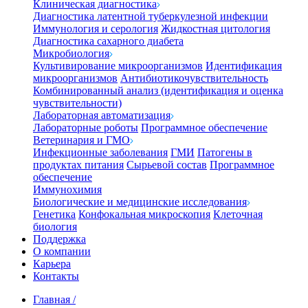
Клиническая диагностика
Диагностика латентной туберкулезной инфекции
Иммунология и серология
Жидкостная цитология
Диагностика сахарного диабета
Микробиология
Культивирование микроорганизмов
Идентификация
микроорганизмов
Антибиотикочувствительность
Комбинированный анализ (идентификация и оценка
чувствительности)
Лабораторная автоматизация
Лабораторные роботы
Программное обеспечение
Ветеринария и ГМО
Инфекционные заболевания
ГМИ
Патогены в
продуктах питания
Сырьевой состав
Программное
обеспечение
Иммунохимия
Биологические и медицинские исследования
Генетика
Конфокальная микроскопия
Клеточная
биология
Поддержка
О компании
Карьера
Контакты
Главная
/