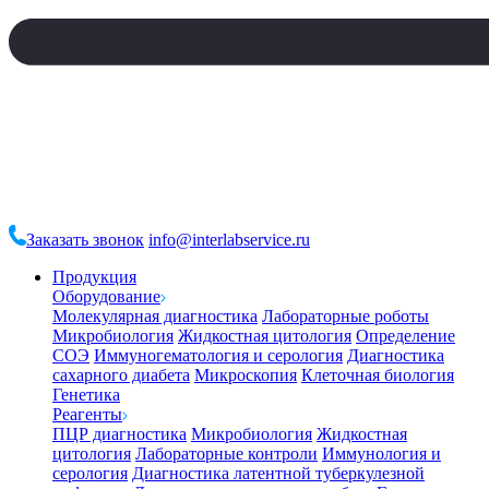
Заказать звонок
info@interlabservice.ru
Продукция
Оборудование
Молекулярная диагностика
Лабораторные роботы
Микробиология
Жидкостная цитология
Определение
СОЭ
Иммуногематология и серология
Диагностика
сахарного диабета
Микроскопия
Клеточная биология
Генетика
Реагенты
ПЦР диагностика
Микробиология
Жидкостная
цитология
Лабораторные контроли
Иммунология и
серология
Диагностика латентной туберкулезной