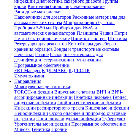
инфекции
Диагностика сахарного диабета
Группы
крови
Клеточная биология
Секвенирование
Расходные материалы
Наконечники для дозаторов
Расходные материалы для
автоматических систем
Микропробирки 0,1-5 мл
Пробирки 5-50 мл
Пробирки для ИФА и
автоматических анализаторов
Планшеты
Чашки Петри
Петли бактериологические
Пипетки Пастера
Штативы
Резервуары для реагентов
Контейнеры для сбора и
хранения образцов
Зонды и транспортные системы
Перчатки
Разное
Расходные материалы для
дезинфекции, стерилизации и утилизации
Программное обеспечение
FRT Manager
КДЛ-МАКС
КДЛ-СПК
Иммунохимия
Направления
Молекулярная диагностика
TORCH-инфекции
Вирусные гепатиты
ВИЧ и ВИЧ-
ассоциированные инфекции
Генетика человека
Герпес-
вирусные инфекции
Гнойно-септические инфекции
Инфекции респираторного тракта
Кишечные инфекции
Нейроинфекции
Особо опасные и природно-очаговые
инфекции
Папилломавирусные инфекции
Туберкулез
Урогенитальные инфекции
Программное обеспечение
Микозы
Генетика
Прочие