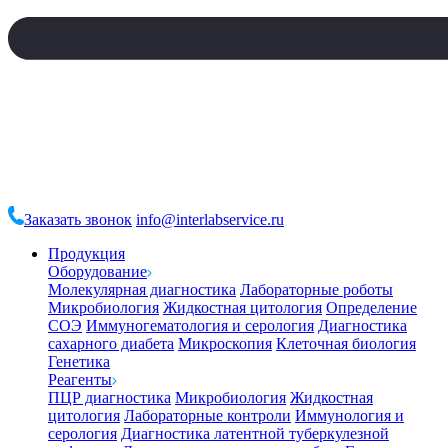
Заказать звонок
info@interlabservice.ru
Продукция
Оборудование
Молекулярная диагностика
Лабораторные роботы
Микробиология
Жидкостная цитология
Определение
СОЭ
Иммуногематология и серология
Диагностика
сахарного диабета
Микроскопия
Клеточная биология
Генетика
Реагенты
ПЦР диагностика
Микробиология
Жидкостная
цитология
Лабораторные контроли
Иммунология и
серология
Диагностика латентной туберкулезной