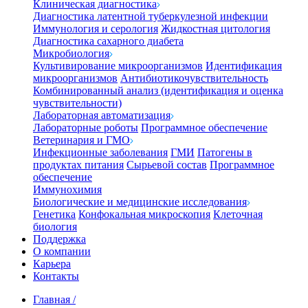
Клиническая диагностика
Диагностика латентной туберкулезной инфекции
Иммунология и серология
Жидкостная цитология
Диагностика сахарного диабета
Микробиология
Культивирование микроорганизмов
Идентификация
микроорганизмов
Антибиотикочувствительность
Комбинированный анализ (идентификация и оценка
чувствительности)
Лабораторная автоматизация
Лабораторные роботы
Программное обеспечение
Ветеринария и ГМО
Инфекционные заболевания
ГМИ
Патогены в
продуктах питания
Сырьевой состав
Программное
обеспечение
Иммунохимия
Биологические и медицинские исследования
Генетика
Конфокальная микроскопия
Клеточная
биология
Поддержка
О компании
Карьера
Контакты
Главная
/