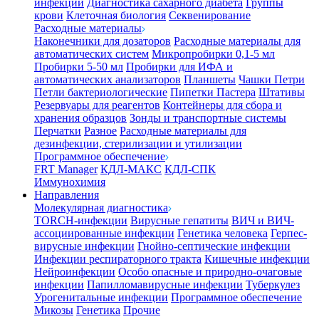
инфекции
Диагностика сахарного диабета
Группы
крови
Клеточная биология
Секвенирование
Расходные материалы
Наконечники для дозаторов
Расходные материалы для
автоматических систем
Микропробирки 0,1-5 мл
Пробирки 5-50 мл
Пробирки для ИФА и
автоматических анализаторов
Планшеты
Чашки Петри
Петли бактериологические
Пипетки Пастера
Штативы
Резервуары для реагентов
Контейнеры для сбора и
хранения образцов
Зонды и транспортные системы
Перчатки
Разное
Расходные материалы для
дезинфекции, стерилизации и утилизации
Программное обеспечение
FRT Manager
КДЛ-МАКС
КДЛ-СПК
Иммунохимия
Направления
Молекулярная диагностика
TORCH-инфекции
Вирусные гепатиты
ВИЧ и ВИЧ-
ассоциированные инфекции
Генетика человека
Герпес-
вирусные инфекции
Гнойно-септические инфекции
Инфекции респираторного тракта
Кишечные инфекции
Нейроинфекции
Особо опасные и природно-очаговые
инфекции
Папилломавирусные инфекции
Туберкулез
Урогенитальные инфекции
Программное обеспечение
Микозы
Генетика
Прочие