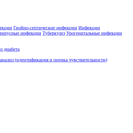
фекции
Гнойно-септические инфекции
Инфекции
вирусные инфекции
Туберкулез
Урогенитальные инфекции
о диабета
нализ (идентификация и оценка чувствительности)