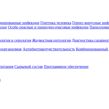
циированные инфекции
Генетика человека
Герпес-вирусные ин
кции
Особо опасные и природно-очаговые инфекции
Папиллома
логия и серология
Жидкостная цитология
Диагностика сахарног
оорганизмов
Антибиотикочувствительность
Комбинированный а
 питания
Сырьевой состав
Программное обеспечение
я