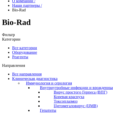
О компании
/
Наши партнеры
/
Bio-Rad
Bio-Rad
Фильтр
Категории
Все категории
Оборудование
Реагенты
Направления
Все направления
Клиническая диагностика
Иммунология и серология
Внутриутробные инфекции и врожденны
Вирус простого Герпеса (ВПГ)
Коревая краснуха
Токсоплазмоз
Цитомегаловирус (ЦМВ)
Гепатиты