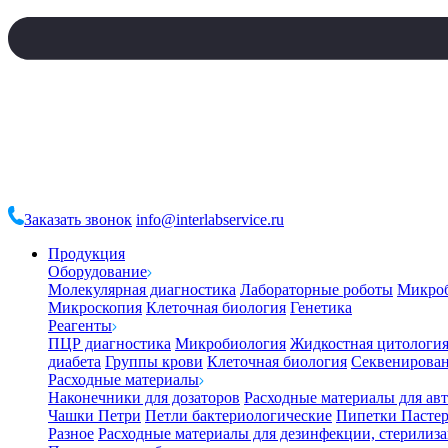
Заказать звонок
info@interlabservice.ru
Продукция
Оборудование
Молекулярная диагностика
Лабораторные роботы
Микро
Микроскопия
Клеточная биология
Генетика
Реагенты
ПЦР диагностика
Микробиология
Жидкостная цитологи
диабета
Группы крови
Клеточная биология
Секвенирова
Расходные материалы
Наконечники для дозаторов
Расходные материалы для ав
Чашки Петри
Петли бактериологические
Пипетки Пастер
Разное
Расходные материалы для дезинфекции, стерилиз