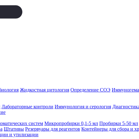
биология
Жидкостная цитология
Определение СОЭ
Иммуногемат
я
Лабораторные контроли
Иммунология и серология
Диагностика
ние
томатических систем
Микропробирки 0,1-5 мл
Пробирки 5-50 мл
а
Штативы
Резервуары для реагентов
Контейнеры для сбора и х
ации и утилизации