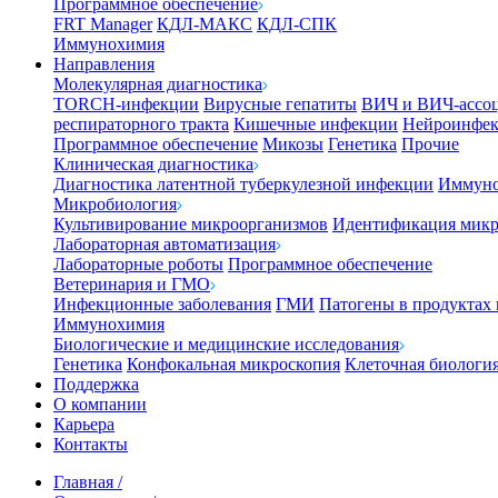
Программное обеспечение
FRT Manager
КДЛ-МАКС
КДЛ-СПК
Иммунохимия
Направления
Молекулярная диагностика
TORCH-инфекции
Вирусные гепатиты
ВИЧ и ВИЧ-ассо
респираторного тракта
Кишечные инфекции
Нейроинфе
Программное обеспечение
Микозы
Генетика
Прочие
Клиническая диагностика
Диагностика латентной туберкулезной инфекции
Иммуно
Микробиология
Культивирование микроорганизмов
Идентификация микр
Лабораторная автоматизация
Лабораторные роботы
Программное обеспечение
Ветеринария и ГМО
Инфекционные заболевания
ГМИ
Патогены в продуктах
Иммунохимия
Биологические и медицинские исследования
Генетика
Конфокальная микроскопия
Клеточная биологи
Поддержка
О компании
Карьера
Контакты
Главная
/