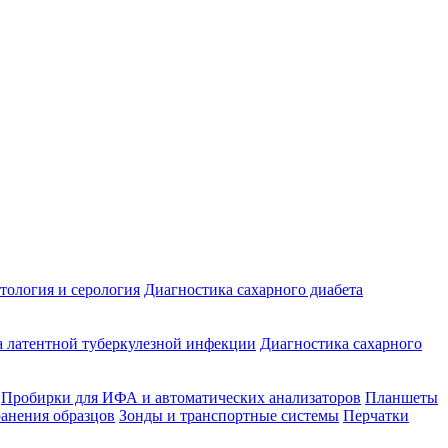
ология и серология
Диагностика сахарного диабета
 латентной туберкулезной инфекции
Диагностика сахарного
Пробирки для ИФА и автоматических анализаторов
Планшеты
ранения образцов
Зонды и транспортные системы
Перчатки