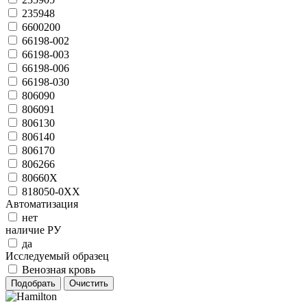
235948
6600200
66198-002
66198-003
66198-006
66198-030
806090
806091
806130
806140
806170
806266
80660X
818050-0ХХ
Автоматизация
нет
наличие РУ
да
Исследуемый образец
Венозная кровь