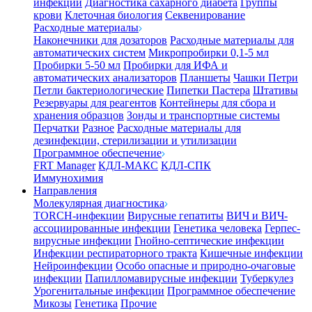
инфекции
Диагностика сахарного диабета
Группы
крови
Клеточная биология
Секвенирование
Расходные материалы
Наконечники для дозаторов
Расходные материалы для
автоматических систем
Микропробирки 0,1-5 мл
Пробирки 5-50 мл
Пробирки для ИФА и
автоматических анализаторов
Планшеты
Чашки Петри
Петли бактериологические
Пипетки Пастера
Штативы
Резервуары для реагентов
Контейнеры для сбора и
хранения образцов
Зонды и транспортные системы
Перчатки
Разное
Расходные материалы для
дезинфекции, стерилизации и утилизации
Программное обеспечение
FRT Manager
КДЛ-МАКС
КДЛ-СПК
Иммунохимия
Направления
Молекулярная диагностика
TORCH-инфекции
Вирусные гепатиты
ВИЧ и ВИЧ-
ассоциированные инфекции
Генетика человека
Герпес-
вирусные инфекции
Гнойно-септические инфекции
Инфекции респираторного тракта
Кишечные инфекции
Нейроинфекции
Особо опасные и природно-очаговые
инфекции
Папилломавирусные инфекции
Туберкулез
Урогенитальные инфекции
Программное обеспечение
Микозы
Генетика
Прочие