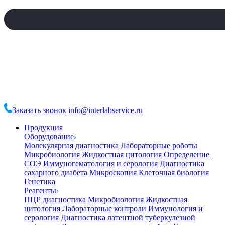
Заказать звонок
info@interlabservice.ru
Продукция
Оборудование
Молекулярная диагностика
Лабораторные роботы
Микробиология
Жидкостная цитология
Определение
СОЭ
Иммуногематология и серология
Диагностика
сахарного диабета
Микроскопия
Клеточная биология
Генетика
Реагенты
ПЦР диагностика
Микробиология
Жидкостная
цитология
Лабораторные контроли
Иммунология и
серология
Диагностика латентной туберкулезной