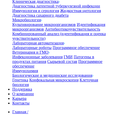
Клиническая диагностика
Диагностика латентной туберкулезной инфекции
Иммунология и серология
Жидкостная цитология
Диагностика сахарного диабета
Микробиология
Культивирование микроорганизмов
Идентификация
микроорганизмов
Антибиотикочувствительность
Комбинированный анализ (идентификация и оценка
чувствительности)
Лабораторная автоматизация
Лабораторные роботы
Программное обеспечение
Ветеринария и ГМО
Инфекционные заболевания
ГМИ
Патогены в
продуктах питания
Сырьевой состав
Программное
обеспечение
Иммунохимия
Биологические и медицинские исследования
Генетика
Конфокальная микроскопия
Клеточная
биология
Поддержка
О компании
Карьера
Контакты
Главная
/