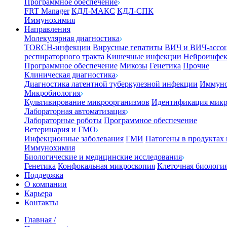
Программное обеспечение
FRT Manager
КДЛ-МАКС
КДЛ-СПК
Иммунохимия
Направления
Молекулярная диагностика
TORCH-инфекции
Вирусные гепатиты
ВИЧ и ВИЧ-ассо
респираторного тракта
Кишечные инфекции
Нейроинфе
Программное обеспечение
Микозы
Генетика
Прочие
Клиническая диагностика
Диагностика латентной туберкулезной инфекции
Иммуно
Микробиология
Культивирование микроорганизмов
Идентификация микр
Лабораторная автоматизация
Лабораторные роботы
Программное обеспечение
Ветеринария и ГМО
Инфекционные заболевания
ГМИ
Патогены в продуктах
Иммунохимия
Биологические и медицинские исследования
Генетика
Конфокальная микроскопия
Клеточная биологи
Поддержка
О компании
Карьера
Контакты
Главная
/