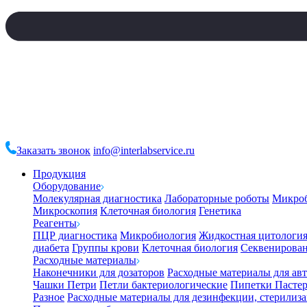
Заказать звонок
info@interlabservice.ru
Продукция
Оборудование
Молекулярная диагностика
Лабораторные роботы
Микро
Микроскопия
Клеточная биология
Генетика
Реагенты
ПЦР диагностика
Микробиология
Жидкостная цитологи
диабета
Группы крови
Клеточная биология
Секвенирова
Расходные материалы
Наконечники для дозаторов
Расходные материалы для ав
Чашки Петри
Петли бактериологические
Пипетки Пастер
Разное
Расходные материалы для дезинфекции, стерилиз