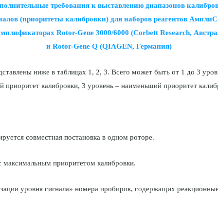
полнительные требования к выставлению диапазонов калибро
налов (приоритеты калибровки) для наборов реагентов АмплиС
амплификаторах Rotor-Gene 3000/6000 (Corbett Research, Австра
и Rotor-Gene Q (QIAGEN, Германия)
тавлены ниже в таблицах 1, 2, 3. Всего может быть от 1 до 3 ур
й приоритет калибровки, 3 уровень – наименьший приоритет калиб
нируется совместная постановка в одном роторе.
 с максимальным приоритетом калибровки.
мизации уровня сигнала» номера пробирок, содержащих реакционны