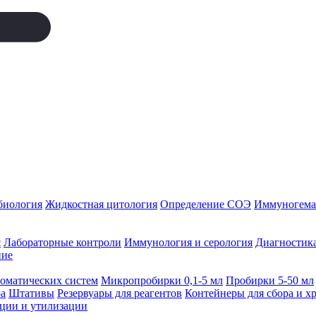
биология
Жидкостная цитология
Определение СОЭ
Иммуногемат
я
Лабораторные контроли
Иммунология и серология
Диагностика
ние
томатических систем
Микропробирки 0,1-5 мл
Пробирки 5-50 мл
а
Штативы
Резервуары для реагентов
Контейнеры для сбора и х
ации и утилизации