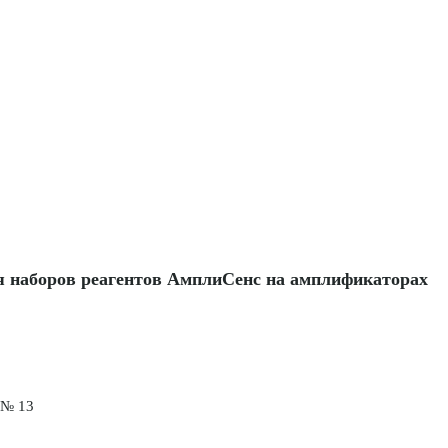
я наборов реагентов АмплиСенс на амплификаторах
13