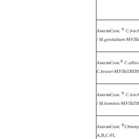
®
АмплиСенс
C.trac
/ M.genitalium
-МУЛЬ
®
АмплиСенс
C.albic
C.krusei
-МУЛЬТИПР
®
АмплиСенс
C.trac
/ M.hominis
-МУЛЬТ
®
АмплиСенс
Chlamy
A,B,C-FL