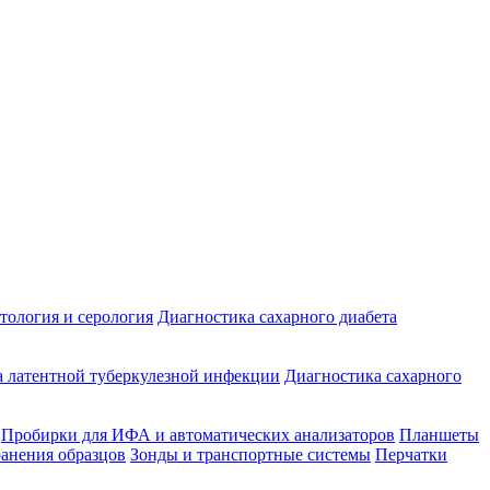
ология и серология
Диагностика сахарного диабета
 латентной туберкулезной инфекции
Диагностика сахарного
Пробирки для ИФА и автоматических анализаторов
Планшеты
ранения образцов
Зонды и транспортные системы
Перчатки