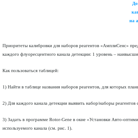
До
ка
на 
Приоритеты калибровки для наборов реагентов «АмплиСенс» предс
каждого флуоресцентного канала детекции: 1 уровень – наивысши
Как пользоваться таблицей:
1) Найти в таблице названия наборов реагентов, для которых пла
2) Для каждого канала детекции выявить набор/наборы реагентов
3) Задать в программе Rotor-Gene в окне «Установки Авто-опти
используемого канала (см. рис. 1).