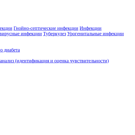
фекции
Гнойно-септические инфекции
Инфекции
вирусные инфекции
Туберкулез
Урогенитальные инфекции
о диабета
нализ (идентификация и оценка чувствительности)