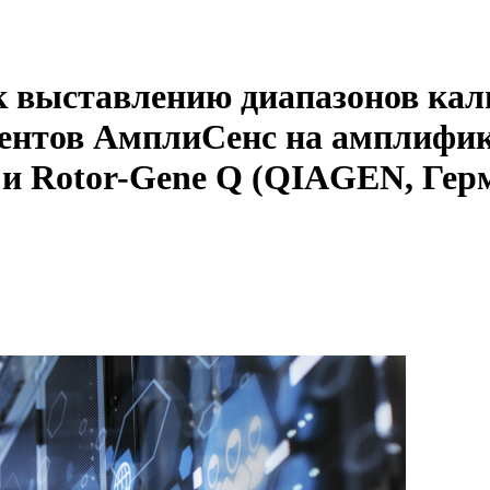
к выставлению диапазонов кал
гентов АмплиСенс на амплифик
) и Rotor-Gene Q (QIAGEN, Гер