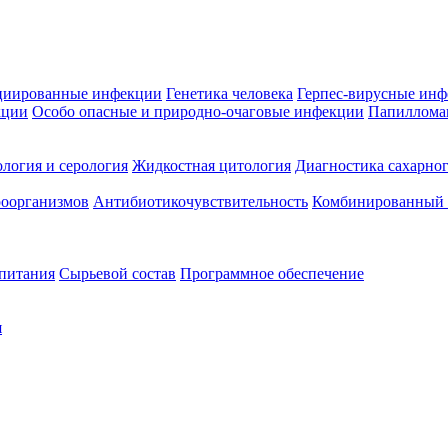
циированные инфекции
Генетика человека
Герпес-вирусные ин
кции
Особо опасные и природно-очаговые инфекции
Папиллома
логия и серология
Жидкостная цитология
Диагностика сахарног
оорганизмов
Антибиотикочувствительность
Комбинированный а
 питания
Сырьевой состав
Программное обеспечение
я