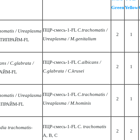
Green
Yellow
ПЦР-смесь-1-FL
C.trachomatis /
homatis / Ureaplasma
2
1
Ureaplasma / M.genitalium
ТИПРАЙМ-FL
ПЦР-смесь-1-FL
C.albicans /
ans / C.glabrata /
2
1
C.glabrata / C.krusei
АЙМ-FL
ПЦР-смесь-1-FL
C.trachomatis /
homatis / Ureaplasma
2
1
Ureaplasma / M.hominis
ИПРАЙМ-FL
ПЦР-смесь-1-FL
C. trachomatis
dia trachomatis
-
2
2
A, B, C