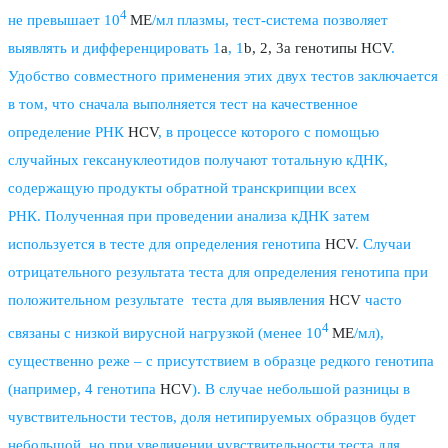
4
не превышает 10
ME
/мл плазмы, тест-система позволяет
выявлять и дифференцировать 1
a
, 1
b, 2, 3a генотипы HCV
.
Удобство совместного применения этих двух тестов заключается
в том, что сначала выполняется тест на качественное
определение РНК
HCV
, в процессе которого с помощью
случайных гексануклеотидов получают тотальную кДНК,
содержащую продукты обратной транскрипции всех
РНК. Полученная при проведении анализа кДНК затем
используется в тесте для определения генотипа
HCV
. Случаи
отрицательного результата теста для определения генотипа при
положительном результате теста для выявления
HCV
часто
4
связаны с низкой вирусной нагрузкой (менее 10
ME
/мл),
существенно реже – с присутствием в образце редкого генотипа
(например, 4 генотипа
HCV
). В случае небольшой разницы в
чувствительности тестов, доля нетипируемых образцов будет
небольшой, но при увеличении чувствительности теста для