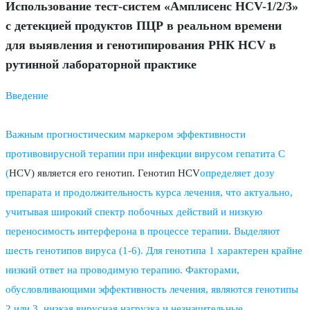
Использование тест-систем «Амплисенс HCV-1/2/3»
c детекцией продуктов ПЦР в реальном времени
для выявления и генотипирования РНК HCV в
рутинной лабораторной практике
Введение
Важным прогностическим маркером эффективности
противовирусной терапии при инфекции вирусом гепатита С
(
HCV) является его генотип. Генотип HCV
определяет дозу
препарата и продолжительность курса лечения, что актуально,
учитывая широкий спектр побочных действий и низкую
переносимость интерферона в процессе терапии. Выделяют
шесть генотипов вируса (1-6). Для генотипа 1 характерен крайне
низкий ответ на проводимую терапию. Факторами,
обусловливающими эффективность лечения, являются генотипы
2 или 3, низкая вирусная нагрузка и незначительные