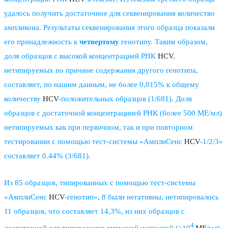
удалось получить достаточное для секвенирования количество
ампликона. Результаты секвенирования этого образца показали
его принадлежность к
четвертому
генотипу. Таким образом,
доля образцов с высокой концентрацией РНК
HCV
,
нетипируемых по причине содержания другого генотипа,
составляет, по нашим данным, не более 0,015% к общему
количеству
HCV
-положительных образцов (1/681). Доля
образцов с достаточной концентрациией РНК (более 500 МЕ/мл)
нетипируемых как при первичном, так и при повторном
тестировании с помощью тест-системы «АмплиСенс
HCV
-1/2/3»
составляет 0.44% (3/681).
Из 85 образцов, типированных с помощью тест-системы
«АмплиСенс
HCV
-генотип», 8 были негативны, нетипировалось
11 образцов, что составляет 14,3%, из них образцов с
4