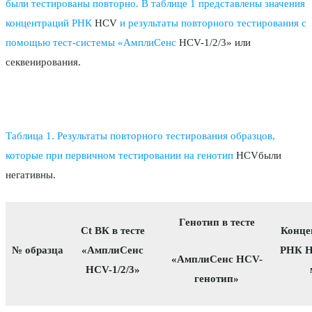
были тестированы повторно. В таблице 1 представлены значения
концентраций РНК
HCV
и результаты повторного тестирования с
помощью тест-системы «АмплиСенс
HCV-1/2/3» или
секвенирования.
Таблица 1. Результаты повторного тестирования образцов,
которые при первичном тестировании на генотип
HCVбыли
негативны.
Генотип в тесте
Ct ВК в тесте
Конце
№ образца
«АмплиСенс
РНК H
«АмплиСенс HCV-
HCV-1/2/3»
генотип»