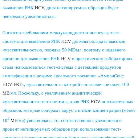
выявления РНК
HCV
, доля нетипируемых образцов будет
неизбежно увеличиваться.
Согласно требованиям международного консенсуса, тест-
системы для выявления РНК
HCV
должны обладать высокой
чувствительностью, порядка 50 МЕ/мл, поэтому с недавнего
времени для выявления РНК
HCV
в практических лабораториях
стала использоваться тест-система с детекцией продуктов
амплификации в режиме «реального времени» «АмплиСенс
HCV-FRT
», чувствительность которой составляет не ниже 100
ME
/мл. Поскольку, с увеличением аналитической
чувствительности тест-системы, доля РНК
HCV
-положительных
образцов, которые содержат вирус в низкой концентрации (менее
4
10
ME
/мл) увеличилась, то, соответственно, увеличился и
процент нетипируемых образцов при использовании тест-
системы для генотипирования в формате с электрофоретической