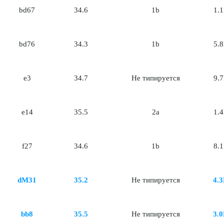
bd67
34.6
1b
1.
bd76
34.3
1b
5.
e3
34.7
Не типируется
9.
e14
35.5
2a
1.
f27
34.6
1b
8.
dM31
35.2
Не типируется
4.
bb8
35.5
Не типируется
3.