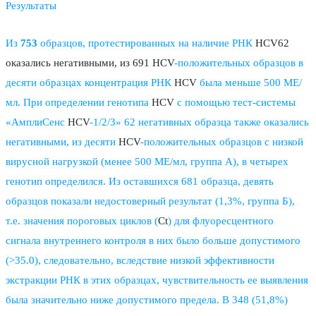
Результаты
Из
753
образцов, протестированных на наличие РНК
HCV62
оказались негативными, из 691 HCV
-положительных образцов в
десяти образцах концентрация РНК
HCV
была меньше 500 МЕ/
мл. При определении генотипа
HCV
с помощью тест-системы
«АмплиСенс
HCV
-1/2/3» 62 негативных образца также оказались
негативными, из десяти
HCV
-положительных образцов с низкой
вирусной нагрузкой (менее 500 МЕ/мл, группа А), в четырех
генотип определился. Из оставшихся 681 образца, девять
образцов показали недостоверный результат (1,3%, группа Б),
т.е. значения пороговых циклов (
Ct
) для флуоресцентного
сигнала внутреннего контроля в них было больше допустимого
(>35.0), следовательно, вследствие низкой эффективности
экстракции РНК в этих образцах, чувствительность ее выявления
была значительно ниже допустимого предела. В 348 (51,8%)