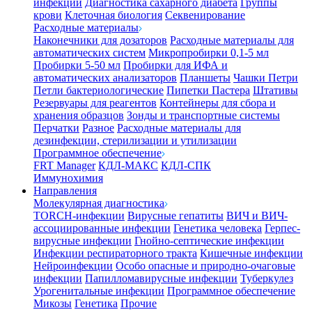
инфекции
Диагностика сахарного диабета
Группы
крови
Клеточная биология
Секвенирование
Расходные материалы
Наконечники для дозаторов
Расходные материалы для
автоматических систем
Микропробирки 0,1-5 мл
Пробирки 5-50 мл
Пробирки для ИФА и
автоматических анализаторов
Планшеты
Чашки Петри
Петли бактериологические
Пипетки Пастера
Штативы
Резервуары для реагентов
Контейнеры для сбора и
хранения образцов
Зонды и транспортные системы
Перчатки
Разное
Расходные материалы для
дезинфекции, стерилизации и утилизации
Программное обеспечение
FRT Manager
КДЛ-МАКС
КДЛ-СПК
Иммунохимия
Направления
Молекулярная диагностика
TORCH-инфекции
Вирусные гепатиты
ВИЧ и ВИЧ-
ассоциированные инфекции
Генетика человека
Герпес-
вирусные инфекции
Гнойно-септические инфекции
Инфекции респираторного тракта
Кишечные инфекции
Нейроинфекции
Особо опасные и природно-очаговые
инфекции
Папилломавирусные инфекции
Туберкулез
Урогенитальные инфекции
Программное обеспечение
Микозы
Генетика
Прочие