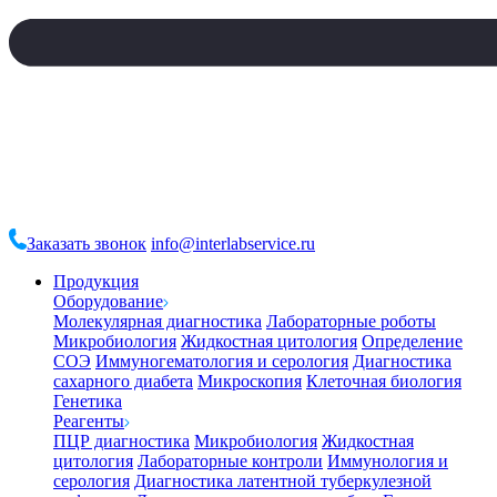
Заказать звонок
info@interlabservice.ru
Продукция
Оборудование
Молекулярная диагностика
Лабораторные роботы
Микробиология
Жидкостная цитология
Определение
СОЭ
Иммуногематология и серология
Диагностика
сахарного диабета
Микроскопия
Клеточная биология
Генетика
Реагенты
ПЦР диагностика
Микробиология
Жидкостная
цитология
Лабораторные контроли
Иммунология и
серология
Диагностика латентной туберкулезной