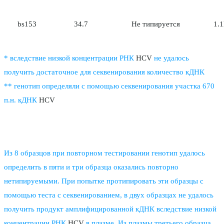
bs153
34.7
Не типируется
1.
* вследствие низкой концентрации РНК
HCV
не удалось
получить достаточное для секвенирования количество кДНК
** генотип определяли с помощью секвенирования участка 670
п.н. кДНК
HCV
Из 8 образцов при повторном тестировании генотип удалось
определить в пяти и три образца оказались повторно
нетипируемыми. При попытке протипировать эти образцы с
помощью теста с секвенированием, в двух образцах не удалось
получить продукт амплифицированной кДНК вследствие низкой
концентрации РНК
HCV
в плазме. Из плазмы третьего образца