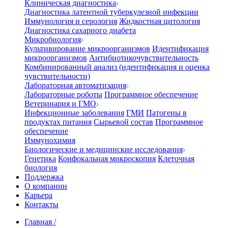
Клиническая диагностика
Диагностика латентной туберкулезной инфекции
Иммунология и серология
Жидкостная цитология
Диагностика сахарного диабета
Микробиология
Культивирование микроорганизмов
Идентификация
микроорганизмов
Антибиотикочувствительность
Комбинированный анализ (идентификация и оценка
чувствительности)
Лабораторная автоматизация
Лабораторные роботы
Программное обеспечение
Ветеринария и ГМО
Инфекционные заболевания
ГМИ
Патогены в
продуктах питания
Сырьевой состав
Программное
обеспечение
Иммунохимия
Биологические и медицинские исследования
Генетика
Конфокальная микроскопия
Клеточная
биология
Поддержка
О компании
Карьера
Контакты
Главная
/