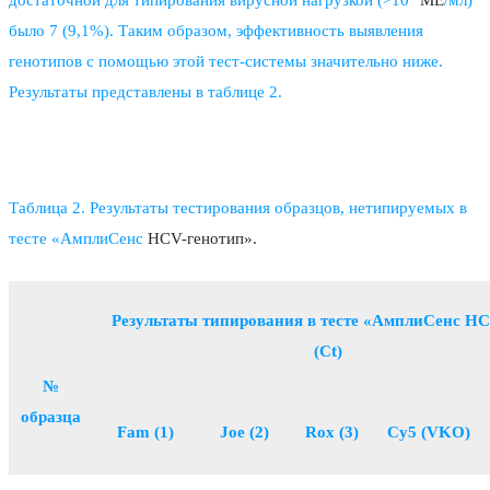
достаточной для типирования вирусной нагрузкой (>10
ME
/мл)
было 7 (9,1%). Таким образом, эффективность выявления
генотипов с помощью этой тест-системы значительно ниже.
Результаты представлены в таблице 2.
Таблица 2. Результаты тестирования образцов, нетипируемых в
тесте «АмплиСенс
HCV-генотип».
Результаты типирования в тесте «АмплиСенс HCV
(Ct)
№
образца
Fam (1)
Joe (2)
Rox (3)
Cy5 (VKO)