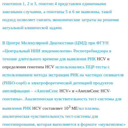
генотипов 1, 2 и 3, генотип 4 представлен единичными
завозными случаями, а генотипы 5 и 6 не выявлены, такой
подход позволяет снизить экономические затраты на решение
актуальной клинической задачи.
В Центре Молекулярной Диагностики (ЦМД) при ФГУН
«Центральный НИИ эпидемиологии» Роспотребнадзора в
течение длительного времени для выявления РНК
HCV и
определения генотипа HCV
использовались ПЦР-тесты с
использованием метода экстракции РНК на частицах силикагеля
(РИБО-сорб) и электрофоретической детекцией продуктов
амплификации – «АмплиСенс
HCV» и «АмплиСенс HCV
-
генотипы». Аналитическая чувствительность тест-системы для
3
выявления РНК
HCV составляет 10
ME
/мл плазмы,
аналитическая чувствительность тест-системы для
генотипирования, которая выполняется в формате «мультиплекс»