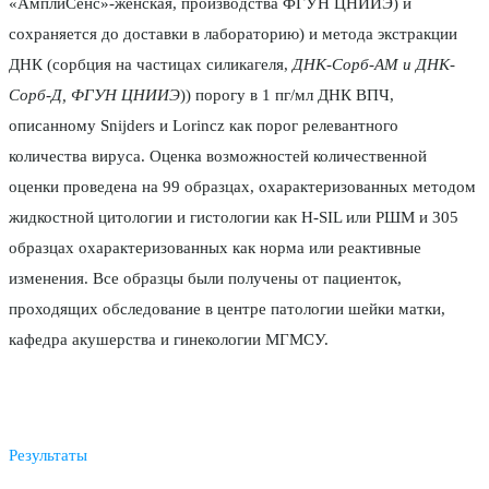
«АмплиСенс»-женская, производства ФГУН ЦНИИЭ) и
сохраняется до доставки в лабораторию) и метода экстракции
ДНК (сорбция на частицах силикагеля,
ДНК-Сорб-АМ и ДНК-
Сорб-Д, ФГУН ЦНИИЭ
)) порогу в 1 пг/мл ДНК ВПЧ,
описанному Snijders и Lorincz как порог релевантного
количества вируса. Оценка возможностей количественной
оценки проведена на 99 образцах, охарактеризованных методом
жидкостной цитологии и гистологии как H-SIL или РШМ и 305
образцах охарактеризованных как норма или реактивные
изменения. Все образцы были получены от пациенток,
проходящих обследование в центре патологии шейки матки,
кафедра акушерства и гинекологии МГМСУ.
Результаты