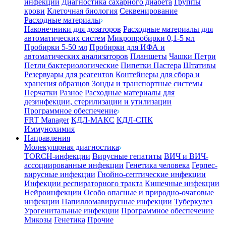
инфекции
Диагностика сахарного диабета
Группы
крови
Клеточная биология
Секвенирование
Расходные материалы
Наконечники для дозаторов
Расходные материалы для
автоматических систем
Микропробирки 0,1-5 мл
Пробирки 5-50 мл
Пробирки для ИФА и
автоматических анализаторов
Планшеты
Чашки Петри
Петли бактериологические
Пипетки Пастера
Штативы
Резервуары для реагентов
Контейнеры для сбора и
хранения образцов
Зонды и транспортные системы
Перчатки
Разное
Расходные материалы для
дезинфекции, стерилизации и утилизации
Программное обеспечение
FRT Manager
КДЛ-МАКС
КДЛ-СПК
Иммунохимия
Направления
Молекулярная диагностика
TORCH-инфекции
Вирусные гепатиты
ВИЧ и ВИЧ-
ассоциированные инфекции
Генетика человека
Герпес-
вирусные инфекции
Гнойно-септические инфекции
Инфекции респираторного тракта
Кишечные инфекции
Нейроинфекции
Особо опасные и природно-очаговые
инфекции
Папилломавирусные инфекции
Туберкулез
Урогенитальные инфекции
Программное обеспечение
Микозы
Генетика
Прочие