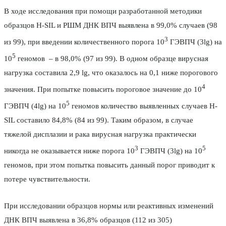
В ходе исследования при помощи разработанной методики
образцов H-SIL и РШМ ДНК ВПЧ выявлена в 99,0% случаев (98
3
из 99), при введении количественного порога 10
ГЭВПЧ (3lg) на
5
10
геномов – в 98,0% (97 из 99). В одном образце вирусная
нагрузка составила 2,9 lg, что оказалось на 0,1 ниже порогового
4
значения. При попытке повысить пороговое значение до 10
5
ГЭВПЧ (4lg) на 10
геномов количество выявленных случаев H-
SIL составило 84,8% (84 из 99). Таким образом, в случае
тяжелой дисплазии и рака вирусная нагрузка практически
3
5
никогда не оказывается ниже порога 10
ГЭВПЧ (3lg) на 10
геномов, при этом попытка повысить данный порог приводит к
потере чувствительности.
При исследовании образцов нормы или реактивных изменений
ДНК ВПЧ выявлена в 36,8% образцов (112 из 305)