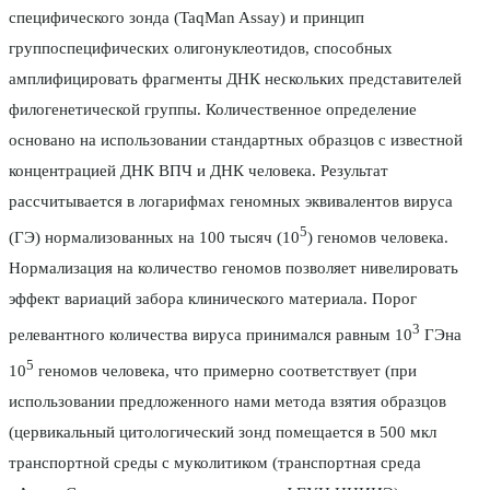
специфического зонда (TaqMan Assay) и принцип
группоспецифических олигонуклеотидов, способных
амплифицировать фрагменты ДНК нескольких представителей
филогенетической группы. Количественное определение
основано на использовании стандартных образцов с известной
концентрацией ДНК ВПЧ и ДНК человека. Результат
рассчитывается в логарифмах геномных эквивалентов вируса
5
(ГЭ) нормализованных на 100 тысяч (10
) геномов человека.
Нормализация на количество геномов позволяет нивелировать
эффект вариаций забора клинического материала. Порог
3
релевантного количества вируса принимался равным 10
ГЭна
5
10
геномов человека, что примерно соответствует (при
использовании предложенного нами метода взятия образцов
(цервикальный цитологический зонд помещается в 500 мкл
транспортной среды с муколитиком (транспортная среда