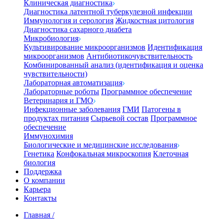
Клиническая диагностика
Диагностика латентной туберкулезной инфекции
Иммунология и серология
Жидкостная цитология
Диагностика сахарного диабета
Микробиология
Культивирование микроорганизмов
Идентификация
микроорганизмов
Антибиотикочувствительность
Комбинированный анализ (идентификация и оценка
чувствительности)
Лабораторная автоматизация
Лабораторные роботы
Программное обеспечение
Ветеринария и ГМО
Инфекционные заболевания
ГМИ
Патогены в
продуктах питания
Сырьевой состав
Программное
обеспечение
Иммунохимия
Биологические и медицинские исследования
Генетика
Конфокальная микроскопия
Клеточная
биология
Поддержка
О компании
Карьера
Контакты
Главная
/