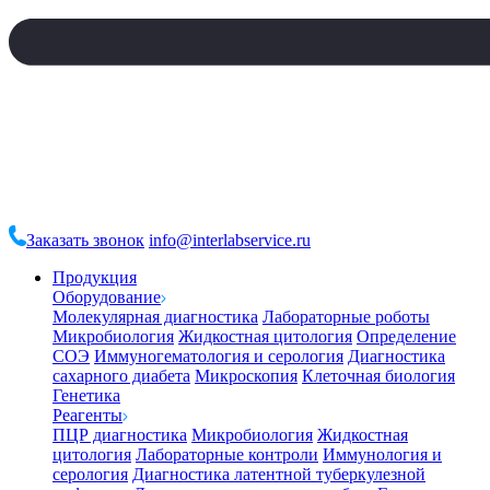
Заказать звонок
info@interlabservice.ru
Продукция
Оборудование
Молекулярная диагностика
Лабораторные роботы
Микробиология
Жидкостная цитология
Определение
СОЭ
Иммуногематология и серология
Диагностика
сахарного диабета
Микроскопия
Клеточная биология
Генетика
Реагенты
ПЦР диагностика
Микробиология
Жидкостная
цитология
Лабораторные контроли
Иммунология и
серология
Диагностика латентной туберкулезной