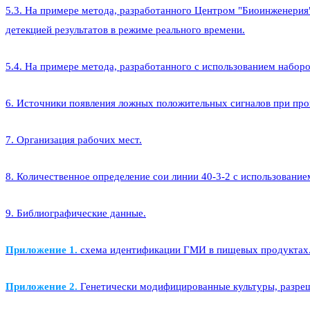
5.3. На примере метода, разработанного Центром "Биоинженерия
детекцией результатов в режиме реального времени.
5.4. На примере метода, разработанного с использованием набор
6. Источники появления ложных положительных сигналов при пр
7. Организация рабочих мест.
8. Количественное определение сои линии 40-3-2 с использовани
9. Библиографические данные.
Приложение 1.
cхема идентификации ГМИ в пищевых продуктах
Приложение 2.
Генетически модифицированные культуры, разреш