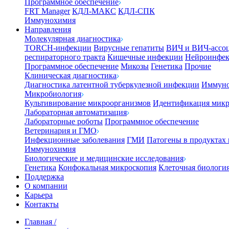
Программное обеспечение
FRT Manager
КДЛ-МАКС
КДЛ-СПК
Иммунохимия
Направления
Молекулярная диагностика
TORCH-инфекции
Вирусные гепатиты
ВИЧ и ВИЧ-ассо
респираторного тракта
Кишечные инфекции
Нейроинфе
Программное обеспечение
Микозы
Генетика
Прочие
Клиническая диагностика
Диагностика латентной туберкулезной инфекции
Иммуно
Микробиология
Культивирование микроорганизмов
Идентификация микр
Лабораторная автоматизация
Лабораторные роботы
Программное обеспечение
Ветеринария и ГМО
Инфекционные заболевания
ГМИ
Патогены в продуктах
Иммунохимия
Биологические и медицинские исследования
Генетика
Конфокальная микроскопия
Клеточная биологи
Поддержка
О компании
Карьера
Контакты
Главная
/