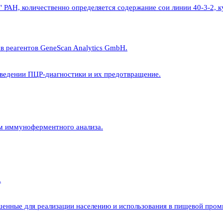
" РАН, количественно определяется содержание сои линии 40-3-2,
ов реагентов GeneScan Analytics GmbH.
оведении ПЦР-диагностики и их предотвращение.
ем иммуноферментного анализа.
.
енные для реализации населению и использования в пищевой пром