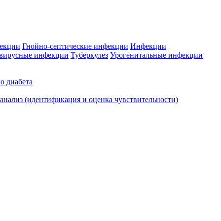
фекции
Гнойно-септические инфекции
Инфекции
вирусные инфекции
Туберкулез
Урогенитальные инфекции
о диабета
нализ (идентификация и оценка чувствительности)