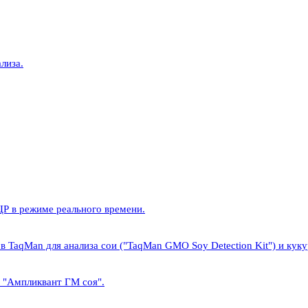
лиза.
Р в режиме реального времени.
в TaqMan для анализа сои ("TaqMan GMO Soy Detection Kit") и куку
а "Ампликвант ГМ соя".