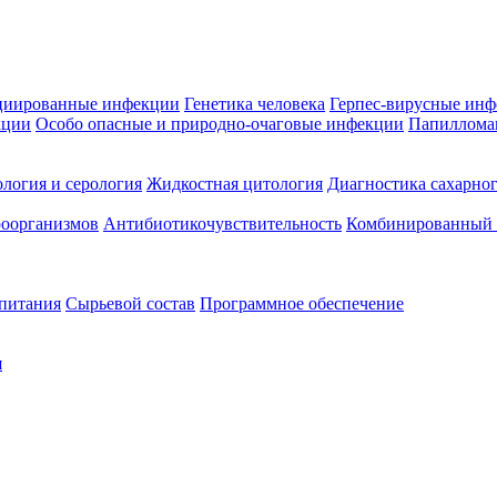
циированные инфекции
Генетика человека
Герпес-вирусные ин
кции
Особо опасные и природно-очаговые инфекции
Папиллома
логия и серология
Жидкостная цитология
Диагностика сахарног
оорганизмов
Антибиотикочувствительность
Комбинированный а
 питания
Сырьевой состав
Программное обеспечение
я