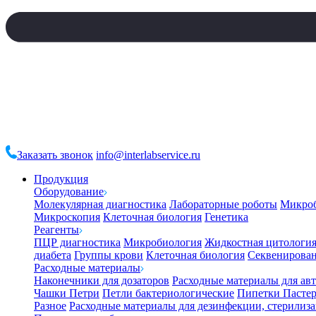
Заказать звонок
info@interlabservice.ru
Продукция
Оборудование
Молекулярная диагностика
Лабораторные роботы
Микро
Микроскопия
Клеточная биология
Генетика
Реагенты
ПЦР диагностика
Микробиология
Жидкостная цитологи
диабета
Группы крови
Клеточная биология
Секвенирова
Расходные материалы
Наконечники для дозаторов
Расходные материалы для ав
Чашки Петри
Петли бактериологические
Пипетки Пастер
Разное
Расходные материалы для дезинфекции, стерилиз