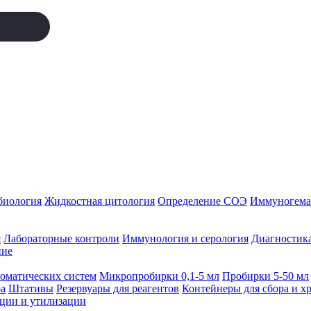
биология
Жидкостная цитология
Определение СОЭ
Иммуногемат
я
Лабораторные контроли
Иммунология и серология
Диагностика
ние
томатических систем
Микропробирки 0,1-5 мл
Пробирки 5-50 мл
а
Штативы
Резервуары для реагентов
Контейнеры для сбора и х
ации и утилизации