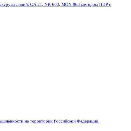
 кукурузы линий: GA 21, NK 603, MON 863 методом ПЦР с
ышленности на территории Российской Федерации.