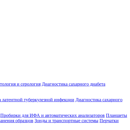
ология и серология
Диагностика сахарного диабета
 латентной туберкулезной инфекции
Диагностика сахарного
Пробирки для ИФА и автоматических анализаторов
Планшеты
ранения образцов
Зонды и транспортные системы
Перчатки