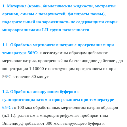
1.
Материал (кровь, биологические жидкости, экстракты
органов, смывы с поверхностей, фильтраты почвы),
подозрительный на зараженность не содержащими споры
микроорганизмами I-II групп патогенности
1.1.
О
бработка мертиолятом натрия с прогреванием при
температуре 56°С:
к исследуемым образцам добавляют
мертиолят натрия, проверенный на бактерицидное действие , до
концентрации 1:10000 с последующим прогреванием их при
56
°
С в течение 30 минут.
1.2. Обработка лизирующим буфером с
гуанидинтиоцианатом и прогреванием при температуре
65°С:
к 100 мкл обработанных мертиолятом натрия образцов
(п.1.1.), разлитым в микроцентрифужные пробирки типа
Эппендорф добавляют 300 мкл лизирующего буфера и