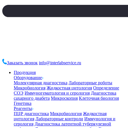
Заказать звонок
info@interlabservice.ru
Продукция
Оборудование
Молекулярная диагностика
Лабораторные роботы
Микробиология
Жидкостная цитология
Определение
СОЭ
Иммуногематология и серология
Диагностика
сахарного диабета
Микроскопия
Клеточная биология
Генетика
Реагенты
ПЦР диагностика
Микробиология
Жидкостная
цитология
Лабораторные контроли
Иммунология и
серология
Диагностика латентной туберкулезной