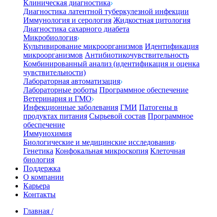
Клиническая диагностика
Диагностика латентной туберкулезной инфекции
Иммунология и серология
Жидкостная цитология
Диагностика сахарного диабета
Микробиология
Культивирование микроорганизмов
Идентификация
микроорганизмов
Антибиотикочувствительность
Комбинированный анализ (идентификация и оценка
чувствительности)
Лабораторная автоматизация
Лабораторные роботы
Программное обеспечение
Ветеринария и ГМО
Инфекционные заболевания
ГМИ
Патогены в
продуктах питания
Сырьевой состав
Программное
обеспечение
Иммунохимия
Биологические и медицинские исследования
Генетика
Конфокальная микроскопия
Клеточная
биология
Поддержка
О компании
Карьера
Контакты
Главная
/