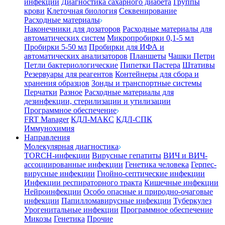
инфекции
Диагностика сахарного диабета
Группы
крови
Клеточная биология
Секвенирование
Расходные материалы
Наконечники для дозаторов
Расходные материалы для
автоматических систем
Микропробирки 0,1-5 мл
Пробирки 5-50 мл
Пробирки для ИФА и
автоматических анализаторов
Планшеты
Чашки Петри
Петли бактериологические
Пипетки Пастера
Штативы
Резервуары для реагентов
Контейнеры для сбора и
хранения образцов
Зонды и транспортные системы
Перчатки
Разное
Расходные материалы для
дезинфекции, стерилизации и утилизации
Программное обеспечение
FRT Manager
КДЛ-МАКС
КДЛ-СПК
Иммунохимия
Направления
Молекулярная диагностика
TORCH-инфекции
Вирусные гепатиты
ВИЧ и ВИЧ-
ассоциированные инфекции
Генетика человека
Герпес-
вирусные инфекции
Гнойно-септические инфекции
Инфекции респираторного тракта
Кишечные инфекции
Нейроинфекции
Особо опасные и природно-очаговые
инфекции
Папилломавирусные инфекции
Туберкулез
Урогенитальные инфекции
Программное обеспечение
Микозы
Генетика
Прочие