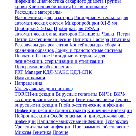
инфекции
Диагностика сахарного диабета
Группы
крови
Клеточная биология
Секвенирование
Расходные материалы
Наконечники для дозаторов
Расходные материалы для
автоматических систем
Микропробирки 0,1-5 мл
Пробирки 5-50 мл
Пробирки для ИФА и
автоматических анализаторов
Планшеты
Чашки Петри
Петли бактериологические
Пипетки Пастера
Штативы
Резервуары для реагентов
Контейнеры для сбора и
хранения образцов
Зонды и транспортные системы
Перчатки
Разное
Расходные материалы для
дезинфекции, стерилизации и утилизации
Программное обеспечение
FRT Manager
КДЛ-МАКС
КДЛ-СПК
Иммунохимия
Направления
Молекулярная диагностика
TORCH-инфекции
Вирусные гепатиты
ВИЧ и ВИЧ-
ассоциированные инфекции
Генетика человека
Герпес-
вирусные инфекции
Гнойно-септические инфекции
Инфекции респираторного тракта
Кишечные инфекции
Нейроинфекции
Особо опасные и природно-очаговые
инфекции
Папилломавирусные инфекции
Туберкулез
Урогенитальные инфекции
Программное обеспечение
Микозы
Генетика
Прочие