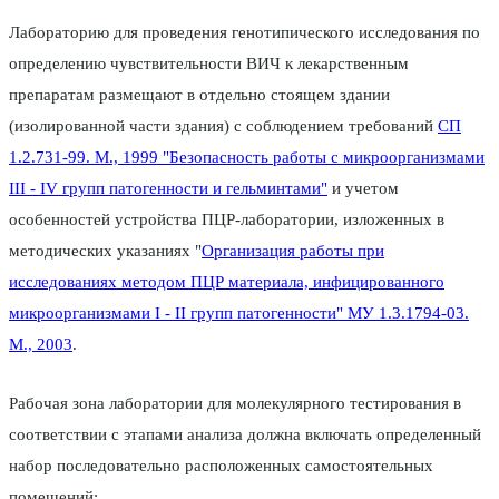
Лабораторию для проведения генотипического исследования по
определению чувствительности ВИЧ к лекарственным
препаратам размещают в отдельно стоящем здании
(изолированной части здания) с соблюдением требований
СП
1.2.731-99. М., 1999 "Безопасность работы с микроорганизмами
III - IV групп патогенности и гельминтами"
и учетом
особенностей устройства ПЦР-лаборатории, изложенных в
методических указаниях "
Организация работы при
исследованиях методом ПЦР материала, инфицированного
микроорганизмами I - II групп патогенности" МУ 1.3.1794-03.
М., 2003
.
Рабочая зона лаборатории для молекулярного тестирования в
соответствии с этапами анализа должна включать определенный
набор последовательно расположенных самостоятельных
помещений: