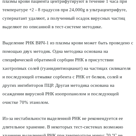
плазмы крови пациента центрифугируют в течение 1 часа при
температуре +2 - 8 градусов при 24,000g в ультрацентрифуге,
супернатант удаляют, а полученный осадок вирусных частиц
выделяют по описанной в тест-системе методике.
Выделение РНК ВИЧ-1 из плазмы крови может быть проведено с
помощью двух методик. Одна методика основана на
специфической обратимой сорбции РНК в присутствии
хаотропных солей (гуанидинтиоцианат) на частицах силикагеля
и последующей отмывке сорбента с РНК от белков, солей и
других ингибиторов ПЦР. Другая методика основана на
осаждении вирусной РНК изопропанолом и последующей
очистке 70% этанолом.
Из-за нестабильности выделенной РНК не рекомендуется ее
длительное хранение. В некоторых тест-системах возможно
хранение выделенной РНК при температуре минус 70 °С не