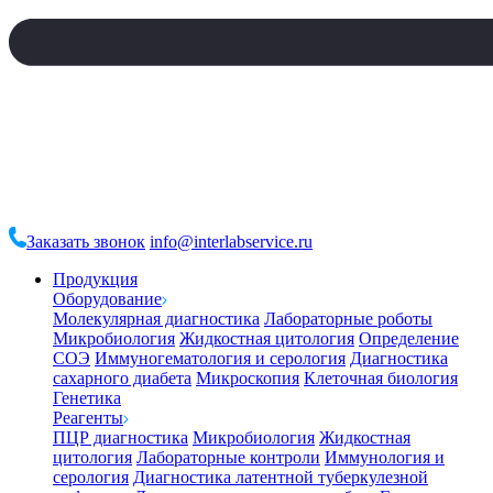
Заказать звонок
info@interlabservice.ru
Продукция
Оборудование
Молекулярная диагностика
Лабораторные роботы
Микробиология
Жидкостная цитология
Определение
СОЭ
Иммуногематология и серология
Диагностика
сахарного диабета
Микроскопия
Клеточная биология
Генетика
Реагенты
ПЦР диагностика
Микробиология
Жидкостная
цитология
Лабораторные контроли
Иммунология и
серология
Диагностика латентной туберкулезной