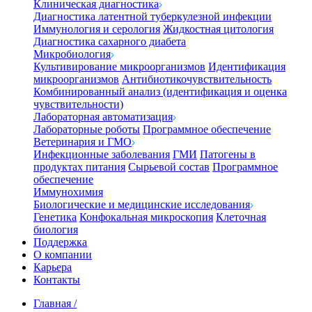
Клиническая диагностика
Диагностика латентной туберкулезной инфекции
Иммунология и серология
Жидкостная цитология
Диагностика сахарного диабета
Микробиология
Культивирование микроорганизмов
Идентификация
микроорганизмов
Антибиотикочувствительность
Комбинированный анализ (идентификация и оценка
чувствительности)
Лабораторная автоматизация
Лабораторные роботы
Программное обеспечение
Ветеринария и ГМО
Инфекционные заболевания
ГМИ
Патогены в
продуктах питания
Сырьевой состав
Программное
обеспечение
Иммунохимия
Биологические и медицинские исследования
Генетика
Конфокальная микроскопия
Клеточная
биология
Поддержка
О компании
Карьера
Контакты
Главная
/