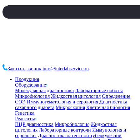
Заказать звонок
info@interlabservice.ru
Продукция
Оборудование
Молекулярная диагностика
Лабораторные роботы
Микробиология
Жидкостная цитология
Определение
СОЭ
Иммуногематология и серология
Диагностика
сахарного диабета
Микроскопия
Клеточная биология
Генетика
Реагенты
ПЦР диагностика
Микробиология
Жидкостная
цитология
Лабораторные контроли
Иммунология и
серология
Диагностика латентной туберкулезной