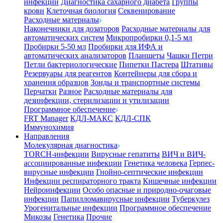
инфекции
Диагностика сахарного диабета
Группы
крови
Клеточная биология
Секвенирование
Расходные материалы
Наконечники для дозаторов
Расходные материалы для
автоматических систем
Микропробирки 0,1-5 мл
Пробирки 5-50 мл
Пробирки для ИФА и
автоматических анализаторов
Планшеты
Чашки Петри
Петли бактериологические
Пипетки Пастера
Штативы
Резервуары для реагентов
Контейнеры для сбора и
хранения образцов
Зонды и транспортные системы
Перчатки
Разное
Расходные материалы для
дезинфекции, стерилизации и утилизации
Программное обеспечение
FRT Manager
КДЛ-МАКС
КДЛ-СПК
Иммунохимия
Направления
Молекулярная диагностика
TORCH-инфекции
Вирусные гепатиты
ВИЧ и ВИЧ-
ассоциированные инфекции
Генетика человека
Герпес-
вирусные инфекции
Гнойно-септические инфекции
Инфекции респираторного тракта
Кишечные инфекции
Нейроинфекции
Особо опасные и природно-очаговые
инфекции
Папилломавирусные инфекции
Туберкулез
Урогенитальные инфекции
Программное обеспечение
Микозы
Генетика
Прочие