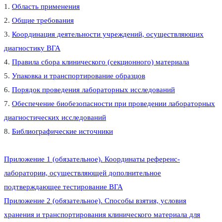
1.
Область применения
2.
Общие требования
3.
Координация деятельности учреждений, осуществляющих
диагностику ВГА
4.
Правила сбора клинического (секционного) материала
5.
Упаковка и транспортирование образцов
6.
Порядок проведения лабораторных исследований
7.
Обеспечение биобезопасности при проведении лабораторных
диагностических исследований
8.
Библиографические источники
Приложение 1 (обязательное). Координаты референс-
лаборатории, осуществляющей дополнительное
подтверждающее тестирование ВГА
Приложение 2 (обязательное).
Способы взятия, условия
хранения и транспортирования клинического материала для