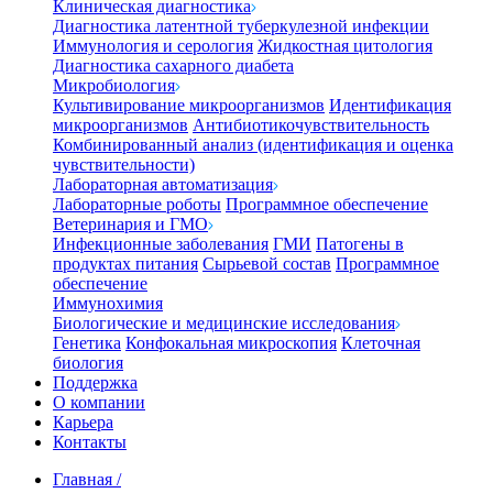
Клиническая диагностика
Диагностика латентной туберкулезной инфекции
Иммунология и серология
Жидкостная цитология
Диагностика сахарного диабета
Микробиология
Культивирование микроорганизмов
Идентификация
микроорганизмов
Антибиотикочувствительность
Комбинированный анализ (идентификация и оценка
чувствительности)
Лабораторная автоматизация
Лабораторные роботы
Программное обеспечение
Ветеринария и ГМО
Инфекционные заболевания
ГМИ
Патогены в
продуктах питания
Сырьевой состав
Программное
обеспечение
Иммунохимия
Биологические и медицинские исследования
Генетика
Конфокальная микроскопия
Клеточная
биология
Поддержка
О компании
Карьера
Контакты
Главная
/