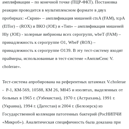
амплификации – по конечной точке (ПЦР-ФКТ). Постановка
реакции проводится в мультиплексном формате в двух
пробирках: «Скрин» – амплификация мишеней ctxA (FAM), tcpA
(ElTor) – (ROX) и ВКО (JOE) и «Тип» – амплификация мишеней
Hly (JOE) - холерные вибрионы всех серогрупп, wbeT (FAM) –
принадлежность к серогруппе О1, WbeF (ROX) –
принадлежность к серогруппе О139. В эту тест-систему входят
праймеры, использованные в тест-системе «АмплиСенс V.
cholerae».
Тест-система апробирована на референтных штаммах V.cholerae
- Р-1, КМ-569, 10588, КМ 26, М045 и изолятах, выделенных от
больных в 1965 г. (Узбекистан), 1970 г. (Астрахань), 1991 г.
(Украина), 1994 г. (Дагестан) и 2004 г. (Белозерск) из
Государственной коллекции патогенных бактерий (РосНИПЧИ
«Микроб»). Аналитическая специфичность была доказана при