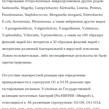
тестировании гетерологичных микроорганизмов других родов:
Salmonella, Shigella, Campylobacter, Klebsiella, Listeria, Proteus,
Pseudomanas, Staphilococcus, Morganella morganii, Enterobacter,
E.coli, Aeromonas, Plesiomonas, а также вибрионов других видов
– V.paragemoliticus, V.alginolyticus, V.anguillarum, V.mimicus,
V.splendidus, V.fluvialis, V.proteoliticus, а также на 100 образцах
фекалий людей без энтеритов и 50 образцов фекалий людей с
энтеритами различной бактериальной и вирусной этиологии.
Ложно-положительные, либо неспецифичные результаты не были
зарегистрированы.
Отсутствие перекрестной реакции при определении
принадлежности к серогруппе О1 и О139 доказано при
тестировании штаммов V.cholerae из Государственной
коллекции патогенных бактерий (РосНИПЧИ «Микроб»),
относящихся к 66 различным серогруппам: O2-O9, O11-O14,