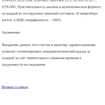
O16-O33, O35, O36, O39-O63, O65-O69, O71, O73-О75, O77,
O79-O82. Чувствительность анализа в мультиплексном формате
по каждой из тестируемых мишеней составила 10 микробных
клеток в ПЦР, специфичность – 100%.
Заключение
Внедрение данных тест-систем в практику здравоохранения
позволит оптимизировать эпидемиологический надзор за
холерой за счёт значительного снижения времени и
трудоемкости исследования.
Возврат к списку