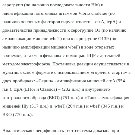
серогрупп (по наличию последовательности Hly) и
идентификации патогенных штаммов Vibrio cholerae (по
наличию основных факторов вирулентности – ctxA, tcpA) и
доказательства принадлежности к серогруппе О1 (по наличию
амплификации мишени wbeT) или к серогруппе О139 (по
наличию амплификации мишени wbeF) в воде открытых
водоемов, а также в фекалиях с помощью ПЦР с детекцией
методом электрофореза. Постановка реакции осуществляется в
мультиплексном формате с использованием «горячего старта» в
двух пробирках: «Скрин» - амплификация мишеней ctxA (554
п.н.), tcpA (ElTor и Classica) – (202 п.н.) и внутреннего
контрольного образца (ВКО) (751 п.н.) и «Тип» - амплификация
мишеней Hly (517 п.н.) и wbeT (204 п.н.) и wbeF (345 п.н.) и
ВКО (770 п.н.).
Аналитическая специфичность тест-системы доказана при