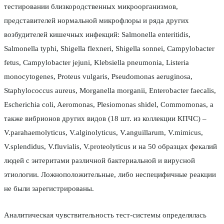
тестировании близкородственных микроорганизмов,
представителей нормальной микрофлоры и ряда других
возбудителей кишечных инфекций: Salmonella еnteritidis,
Salmonella typhi, Shigella flexneri, Shigella sonnei, Campylobacter
fetus, Campylobacter jejuni, Klebsiella pneumonia, Listeria
monocytogenes, Proteus vulgaris, Pseudomonas aeruginosa,
Staphylococcus aureus, Morganella morganii, Enterobacter faecalis,
Escherichia coli, Aeromonas, Plesiomonas shidel, Commomonas, а
также вибрионов других видов (18 шт. из коллекции КПЧС) –
V.parahaemolyticus, V.alginolyticus, V.anguillarum, V.mimicus,
V.splendidus, V.fluvialis, V.proteolyticus и на 50 образцах фекалий
людей с энтеритами различной бактериальной и вирусной
этиологии. Ложноположительные, либо неспецифичные реакции
не были зарегистрированы.
Аналитическая чувствительность тест-системы определялась