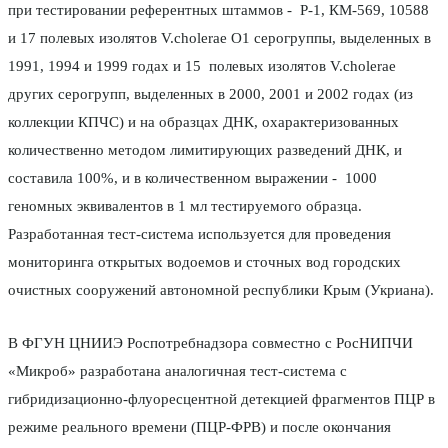
при тестировании референтных штаммов - Р-1, КМ-569, 10588
и 17 полевых изолятов V.cholerae O1 серогруппы, выделенных в
1991, 1994 и 1999 годах и 15 полевых изолятов V.cholerae
других серогрупп, выделенных в 2000, 2001 и 2002 годах (из
коллекции КПЧС) и на образцах ДНК, охарактеризованных
количественно методом лимитирующих разведений ДНК, и
составила 100%, и в количественном выражении - 1000
геномных эквивалентов в 1 мл тестируемого образца.
Разработанная тест-система используется для проведения
мониторинга открытых водоемов и сточных вод городских
очистных сооружений автономной республики Крым (Укриана).
В ФГУН ЦНИИЭ Роспотребнадзора совместно с РосНИПЧИ
«Микроб» разработана аналогичная тест-система с
гибридизационно-флуоресцентной детекцией фрагментов ПЦР в
режиме реального времени (ПЦР-ФРВ) и после окончания