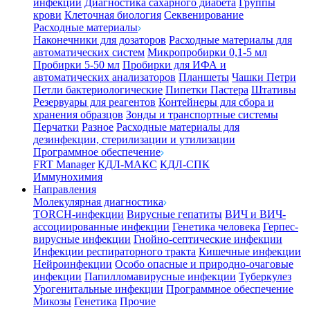
инфекции
Диагностика сахарного диабета
Группы
крови
Клеточная биология
Секвенирование
Расходные материалы
Наконечники для дозаторов
Расходные материалы для
автоматических систем
Микропробирки 0,1-5 мл
Пробирки 5-50 мл
Пробирки для ИФА и
автоматических анализаторов
Планшеты
Чашки Петри
Петли бактериологические
Пипетки Пастера
Штативы
Резервуары для реагентов
Контейнеры для сбора и
хранения образцов
Зонды и транспортные системы
Перчатки
Разное
Расходные материалы для
дезинфекции, стерилизации и утилизации
Программное обеспечение
FRT Manager
КДЛ-МАКС
КДЛ-СПК
Иммунохимия
Направления
Молекулярная диагностика
TORCH-инфекции
Вирусные гепатиты
ВИЧ и ВИЧ-
ассоциированные инфекции
Генетика человека
Герпес-
вирусные инфекции
Гнойно-септические инфекции
Инфекции респираторного тракта
Кишечные инфекции
Нейроинфекции
Особо опасные и природно-очаговые
инфекции
Папилломавирусные инфекции
Туберкулез
Урогенитальные инфекции
Программное обеспечение
Микозы
Генетика
Прочие