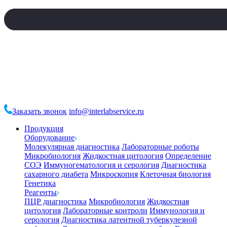
Заказать звонок
info@interlabservice.ru
Продукция
Оборудование
Молекулярная диагностика
Лабораторные роботы
Микробиология
Жидкостная цитология
Определение
СОЭ
Иммуногематология и серология
Диагностика
сахарного диабета
Микроскопия
Клеточная биология
Генетика
Реагенты
ПЦР диагностика
Микробиология
Жидкостная
цитология
Лабораторные контроли
Иммунология и
серология
Диагностика латентной туберкулезной