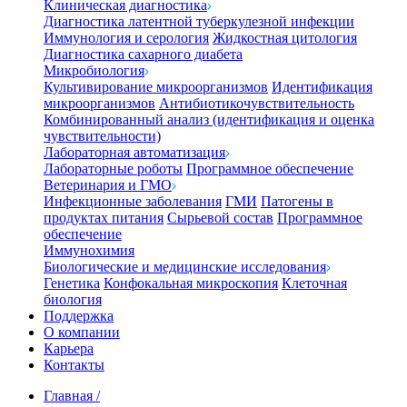
Клиническая диагностика
Диагностика латентной туберкулезной инфекции
Иммунология и серология
Жидкостная цитология
Диагностика сахарного диабета
Микробиология
Культивирование микроорганизмов
Идентификация
микроорганизмов
Антибиотикочувствительность
Комбинированный анализ (идентификация и оценка
чувствительности)
Лабораторная автоматизация
Лабораторные роботы
Программное обеспечение
Ветеринария и ГМО
Инфекционные заболевания
ГМИ
Патогены в
продуктах питания
Сырьевой состав
Программное
обеспечение
Иммунохимия
Биологические и медицинские исследования
Генетика
Конфокальная микроскопия
Клеточная
биология
Поддержка
О компании
Карьера
Контакты
Главная
/