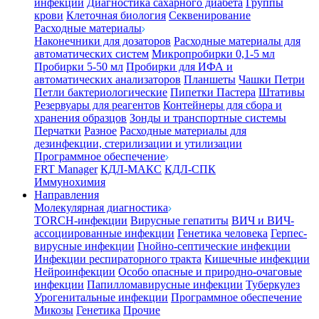
инфекции
Диагностика сахарного диабета
Группы
крови
Клеточная биология
Секвенирование
Расходные материалы
Наконечники для дозаторов
Расходные материалы для
автоматических систем
Микропробирки 0,1-5 мл
Пробирки 5-50 мл
Пробирки для ИФА и
автоматических анализаторов
Планшеты
Чашки Петри
Петли бактериологические
Пипетки Пастера
Штативы
Резервуары для реагентов
Контейнеры для сбора и
хранения образцов
Зонды и транспортные системы
Перчатки
Разное
Расходные материалы для
дезинфекции, стерилизации и утилизации
Программное обеспечение
FRT Manager
КДЛ-МАКС
КДЛ-СПК
Иммунохимия
Направления
Молекулярная диагностика
TORCH-инфекции
Вирусные гепатиты
ВИЧ и ВИЧ-
ассоциированные инфекции
Генетика человека
Герпес-
вирусные инфекции
Гнойно-септические инфекции
Инфекции респираторного тракта
Кишечные инфекции
Нейроинфекции
Особо опасные и природно-очаговые
инфекции
Папилломавирусные инфекции
Туберкулез
Урогенитальные инфекции
Программное обеспечение
Микозы
Генетика
Прочие