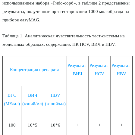
использованием набора «Рибо-сорб», в таблице 2 представлены
результаты, полученные при тестировании 1000 мкл образца на
приборе easyMAG.
Таблица 1. Аналитическая чувствительность тест-системы на
модельных образцах, содержащих НК HCV, ВИЧ и HBV.
Результат-
Результат-
Результат-
Концентрация препарата
ВИЧ
HCV
HBV
ВГС
ВИЧ
HBV
(МЕ/мл)
(копий/мл)
(копий/мл)
100
10*5
10*6
+
+
+