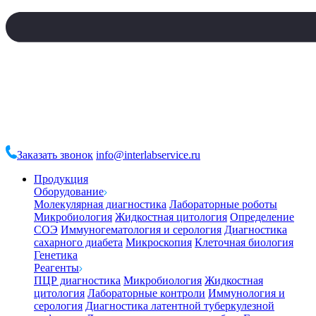
Заказать звонок
info@interlabservice.ru
Продукция
Оборудование
Молекулярная диагностика
Лабораторные роботы
Микробиология
Жидкостная цитология
Определение
СОЭ
Иммуногематология и серология
Диагностика
сахарного диабета
Микроскопия
Клеточная биология
Генетика
Реагенты
ПЦР диагностика
Микробиология
Жидкостная
цитология
Лабораторные контроли
Иммунология и
серология
Диагностика латентной туберкулезной