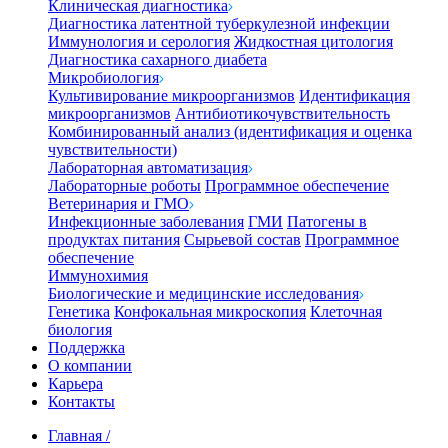
Клиническая диагностика
Диагностика латентной туберкулезной инфекции
Иммунология и серология
Жидкостная цитология
Диагностика сахарного диабета
Микробиология
Культивирование микроорганизмов
Идентификация
микроорганизмов
Антибиотикочувствительность
Комбинированный анализ (идентификация и оценка
чувствительности)
Лабораторная автоматизация
Лабораторные роботы
Программное обеспечение
Ветеринария и ГМО
Инфекционные заболевания
ГМИ
Патогены в
продуктах питания
Сырьевой состав
Программное
обеспечение
Иммунохимия
Биологические и медицинские исследования
Генетика
Конфокальная микроскопия
Клеточная
биология
Поддержка
О компании
Карьера
Контакты
Главная
/