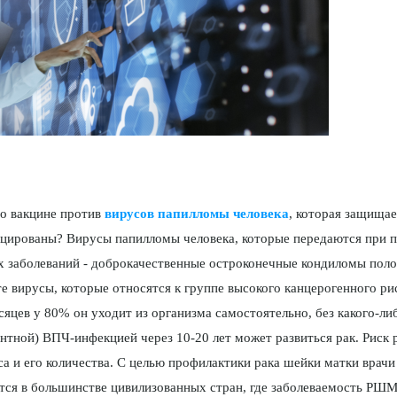
 о вакцине против
вирусов папилломы человека
, которая защищае
ицированы? Вирусы папилломы человека, которые пере­даются при 
х заболеваний - до­брокачественные остроконечные кондиломы поло
о те вирусы, которые относятся к группе высокого канцерогенного 
сяцев у 80% он уходит из организма само­стоятельно, без какого-либ
нтной) ВПЧ-инфекцией через 10-20 лет может раз­виться рак. Риск
са и его количества. С целью профи­лактики рака шейки матки врач
тся в большинстве цивилизованных стран, где заболеваемость РШМ 