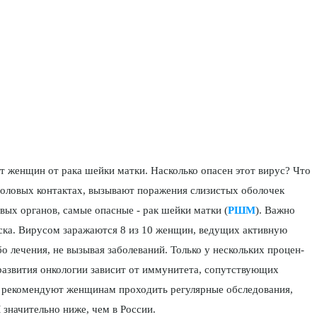
т женщин от рака шейки матки. Насколько опа­сен этот вирус? Что
половых контактах, вызывают поражения слизистых оболочек
вых органов, самые опасные - рак шейки матки (
РШМ
). Важно
риска. Вирусом заражаются 8 из 10 женщин, ведущих активную
о лечения, не вызы­вая заболеваний. Только у нескольких процен­
 развития онкологии зависит от иммунитета, сопутствующих
и рекоменду­ют женщинам проходить регулярные обследо­вания,
значительно ниже, чем в России.