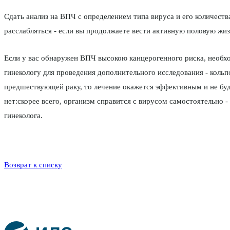
Сдать анализ на ВПЧ с определением типа вируса и его количества
расслабляться - если вы про­должаете вести активную половую жиз
Если у вас обнаружен ВПЧ высокою кан­церогенного риска, необхо
гинекологу для проведе­ния дополнительного исследования - коль
предше­ствующей раку, то лечение окажется эффек­тивным и не бу
нет:скорее всего, организм справится с вирусом самостоятельно -
гинеколога.
Возврат к списку