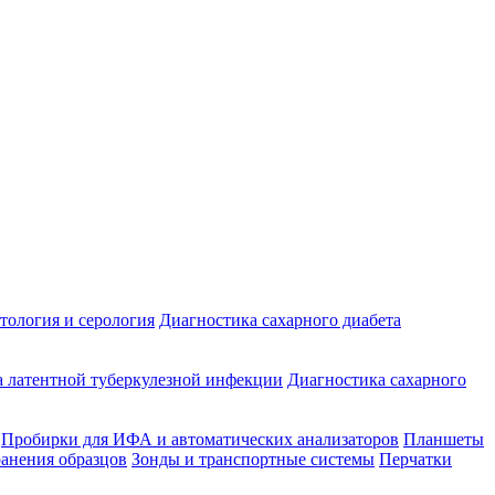
ология и серология
Диагностика сахарного диабета
 латентной туберкулезной инфекции
Диагностика сахарного
Пробирки для ИФА и автоматических анализаторов
Планшеты
ранения образцов
Зонды и транспортные системы
Перчатки