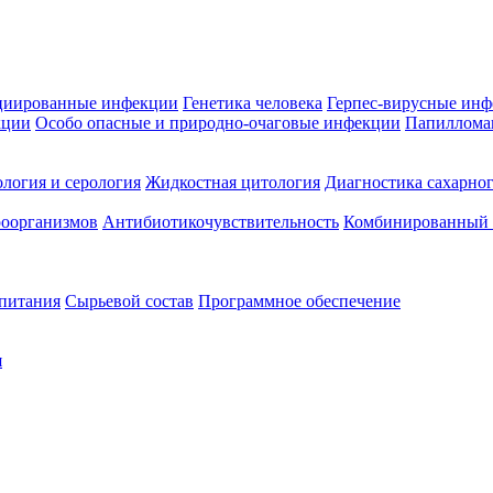
циированные инфекции
Генетика человека
Герпес-вирусные ин
кции
Особо опасные и природно-очаговые инфекции
Папиллома
логия и серология
Жидкостная цитология
Диагностика сахарног
оорганизмов
Антибиотикочувствительность
Комбинированный а
 питания
Сырьевой состав
Программное обеспечение
я