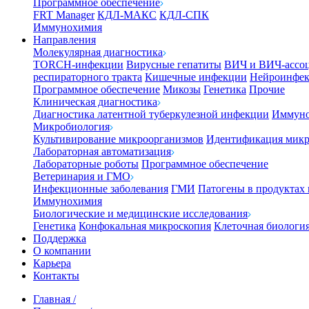
Программное обеспечение
FRT Manager
КДЛ-МАКС
КДЛ-СПК
Иммунохимия
Направления
Молекулярная диагностика
TORCH-инфекции
Вирусные гепатиты
ВИЧ и ВИЧ-ассо
респираторного тракта
Кишечные инфекции
Нейроинфе
Программное обеспечение
Микозы
Генетика
Прочие
Клиническая диагностика
Диагностика латентной туберкулезной инфекции
Иммуно
Микробиология
Культивирование микроорганизмов
Идентификация микр
Лабораторная автоматизация
Лабораторные роботы
Программное обеспечение
Ветеринария и ГМО
Инфекционные заболевания
ГМИ
Патогены в продуктах
Иммунохимия
Биологические и медицинские исследования
Генетика
Конфокальная микроскопия
Клеточная биологи
Поддержка
О компании
Карьера
Контакты
Главная
/