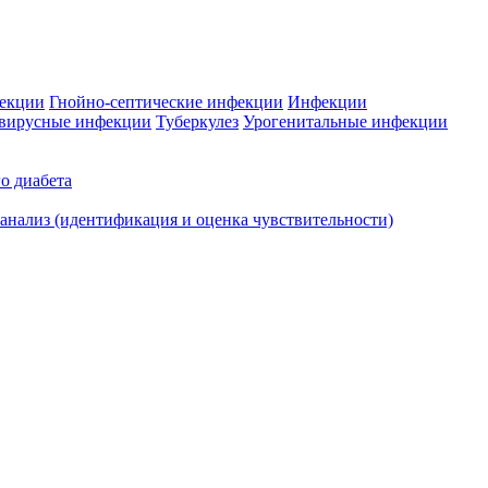
фекции
Гнойно-септические инфекции
Инфекции
вирусные инфекции
Туберкулез
Урогенитальные инфекции
о диабета
нализ (идентификация и оценка чувствительности)