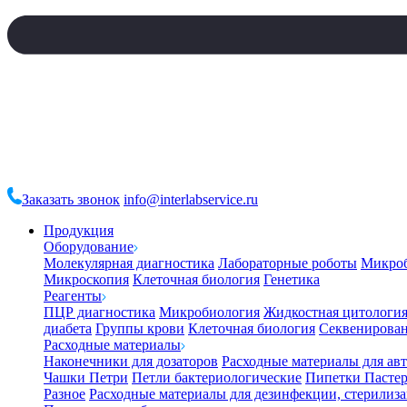
Заказать звонок
info@interlabservice.ru
Продукция
Оборудование
Молекулярная диагностика
Лабораторные роботы
Микро
Микроскопия
Клеточная биология
Генетика
Реагенты
ПЦР диагностика
Микробиология
Жидкостная цитологи
диабета
Группы крови
Клеточная биология
Секвенирова
Расходные материалы
Наконечники для дозаторов
Расходные материалы для ав
Чашки Петри
Петли бактериологические
Пипетки Пастер
Разное
Расходные материалы для дезинфекции, стерилиз