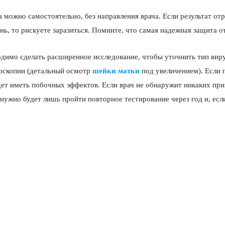
 можно самостоятель­но, без направления врача. Если результат отр
нь, то рискуете заразиться. Помните, что самая на­дежная защита о
димо сделать рас­ширенное исследование, чтобы уточнить тип виру
поскопии (детальный осмотр
шейки матки
под увеличением). Если 
дет иметь побочных эффектов. Если врач не обнаружит никаких приз
 нужно будет лишь пройти повторное тестирование через год и, если