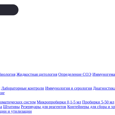
биология
Жидкостная цитология
Определение СОЭ
Иммуногемат
я
Лабораторные контроли
Иммунология и серология
Диагностика
ние
томатических систем
Микропробирки 0,1-5 мл
Пробирки 5-50 мл
а
Штативы
Резервуары для реагентов
Контейнеры для сбора и х
ации и утилизации