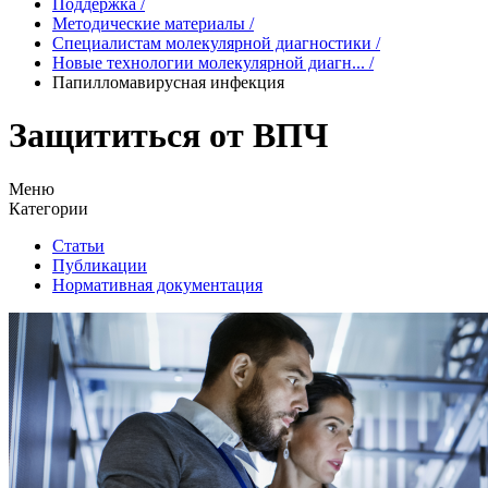
Поддержка
/
Методические материалы
/
Специалистам молекулярной диагностики
/
Новые технологии молекулярной диагн...
/
Папилломавирусная инфекция
Защититься от ВПЧ
Меню
Категории
Статьи
Публикации
Нормативная документация