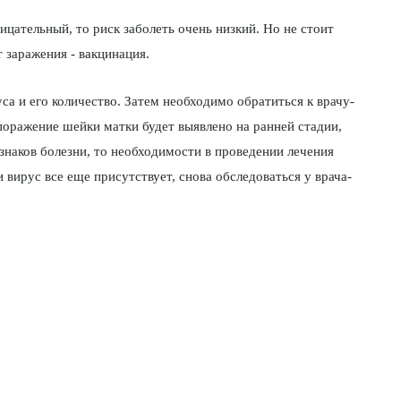
ицательный, то риск заболеть очень низ­кий. Но не стоит
т заражения - вакцинация.
са и его количество. Затем необходимо обратиться к врачу-
поражение шейки матки будет выявлено на ранней стадии,
наков болезни, то необходимости в проведении ле­чения
 вирус все еще присутствует, снова обсле­доваться у врача-