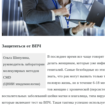
Защититься от ВПЧ
В последнее время все чаще говорят
Ольга Шипулина,
делать женщинам, кото­рые уже инф
руководитель лаборатории
гениталий. Самые безобидные из эти
молекулярных методов
знать, что рак могут вы­звать тольк
CMD
половую жизнь, но в течение 6-18 ме
(ЦНИИ эпидемиологии)
тов женщин с хронической (персисте
воспалитель­ных заболеваний шейки матки и влагалища, типа виру
которые включают тест на ВПЧ. Такая тактика успешно используе