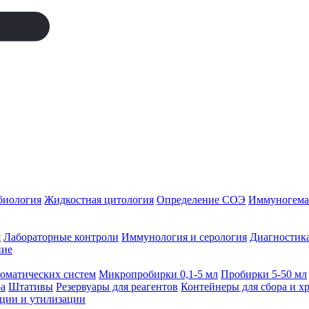
биология
Жидкостная цитология
Определение СОЭ
Иммуногемат
я
Лабораторные контроли
Иммунология и серология
Диагностика
ние
томатических систем
Микропробирки 0,1-5 мл
Пробирки 5-50 мл
а
Штативы
Резервуары для реагентов
Контейнеры для сбора и х
ации и утилизации