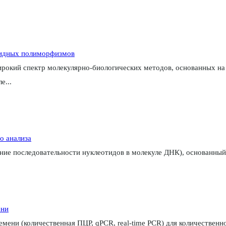
тидных полиморфизмов
окий спектр молекулярно-биологических методов, основанных на 
е...
о анализа
ие последовательности нуклеотидов в молекуле ДНК), основанный 
ени
емени (количественная ПЦР, qPCR, real-time PCR) для количествен