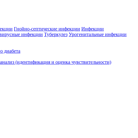
фекции
Гнойно-септические инфекции
Инфекции
вирусные инфекции
Туберкулез
Урогенитальные инфекции
о диабета
нализ (идентификация и оценка чувствительности)