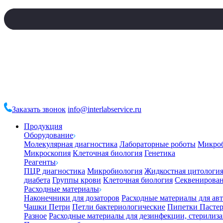
Заказать звонок
info@interlabservice.ru
Продукция
Оборудование
Молекулярная диагностика
Лабораторные роботы
Микро
Микроскопия
Клеточная биология
Генетика
Реагенты
ПЦР диагностика
Микробиология
Жидкостная цитологи
диабета
Группы крови
Клеточная биология
Секвенирова
Расходные материалы
Наконечники для дозаторов
Расходные материалы для ав
Чашки Петри
Петли бактериологические
Пипетки Пастер
Разное
Расходные материалы для дезинфекции, стерилиз