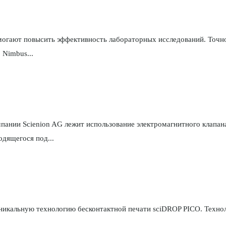
могают повысить эффективность лабораторных исследований. Точн
 Nimbus...
ании Scienion AG лежит использование электромагнитного клапана
одящегося под...
кальную технологию бесконтактной печати sciDROP PICO. Техноло