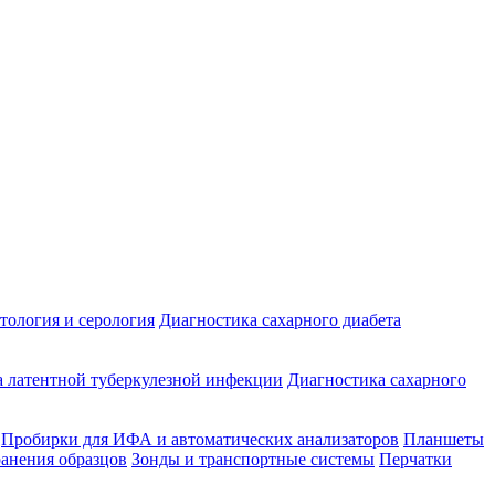
ология и серология
Диагностика сахарного диабета
 латентной туберкулезной инфекции
Диагностика сахарного
Пробирки для ИФА и автоматических анализаторов
Планшеты
ранения образцов
Зонды и транспортные системы
Перчатки