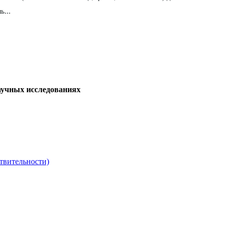
...
аучных исследованиях
твительности)