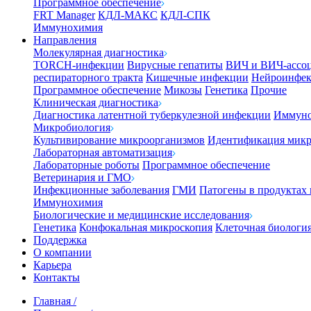
Программное обеспечение
FRT Manager
КДЛ-МАКС
КДЛ-СПК
Иммунохимия
Направления
Молекулярная диагностика
TORCH-инфекции
Вирусные гепатиты
ВИЧ и ВИЧ-ассо
респираторного тракта
Кишечные инфекции
Нейроинфе
Программное обеспечение
Микозы
Генетика
Прочие
Клиническая диагностика
Диагностика латентной туберкулезной инфекции
Иммуно
Микробиология
Культивирование микроорганизмов
Идентификация микр
Лабораторная автоматизация
Лабораторные роботы
Программное обеспечение
Ветеринария и ГМО
Инфекционные заболевания
ГМИ
Патогены в продуктах
Иммунохимия
Биологические и медицинские исследования
Генетика
Конфокальная микроскопия
Клеточная биологи
Поддержка
О компании
Карьера
Контакты
Главная
/