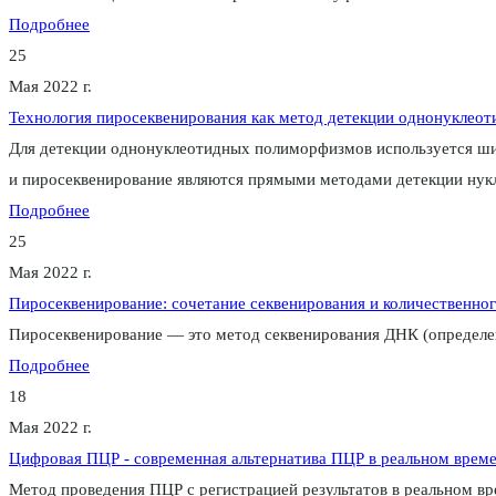
Подробнее
25
Мая 2022 г.
Технология пиросеквенирования как метод детекции однонуклео
Для детекции однонуклеотидных полиморфизмов используется шир
и пиросеквенирование являются прямыми методами детекции нукл
Подробнее
25
Мая 2022 г.
Пиросеквенирование: сочетание секвенирования и количественног
Пиросеквенирование — это метод секвенирования ДНК (определен
Подробнее
18
Мая 2022 г.
Цифровая ПЦР - современная альтернатива ПЦР в реальном врем
Метод проведения ПЦР с регистрацией результатов в реальном вр