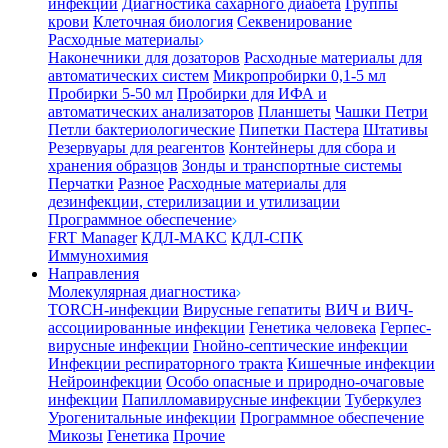
инфекции
Диагностика сахарного диабета
Группы
крови
Клеточная биология
Секвенирование
Расходные материалы
Наконечники для дозаторов
Расходные материалы для
автоматических систем
Микропробирки 0,1-5 мл
Пробирки 5-50 мл
Пробирки для ИФА и
автоматических анализаторов
Планшеты
Чашки Петри
Петли бактериологические
Пипетки Пастера
Штативы
Резервуары для реагентов
Контейнеры для сбора и
хранения образцов
Зонды и транспортные системы
Перчатки
Разное
Расходные материалы для
дезинфекции, стерилизации и утилизации
Программное обеспечение
FRT Manager
КДЛ-МАКС
КДЛ-СПК
Иммунохимия
Направления
Молекулярная диагностика
TORCH-инфекции
Вирусные гепатиты
ВИЧ и ВИЧ-
ассоциированные инфекции
Генетика человека
Герпес-
вирусные инфекции
Гнойно-септические инфекции
Инфекции респираторного тракта
Кишечные инфекции
Нейроинфекции
Особо опасные и природно-очаговые
инфекции
Папилломавирусные инфекции
Туберкулез
Урогенитальные инфекции
Программное обеспечение
Микозы
Генетика
Прочие