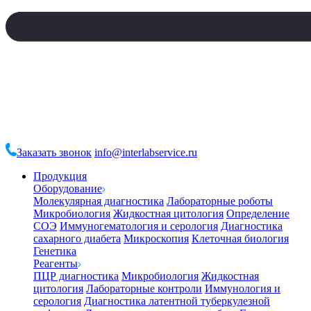
Заказать звонок
info@interlabservice.ru
Продукция
Оборудование
Молекулярная диагностика
Лабораторные роботы
Микробиология
Жидкостная цитология
Определение
СОЭ
Иммуногематология и серология
Диагностика
сахарного диабета
Микроскопия
Клеточная биология
Генетика
Реагенты
ПЦР диагностика
Микробиология
Жидкостная
цитология
Лабораторные контроли
Иммунология и
серология
Диагностика латентной туберкулезной