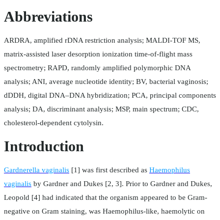
Abbreviations
ARDRA, amplified rDNA restriction analysis; MALDI-TOF MS,
matrix-assisted laser desorption ionization time-of-flight mass
spectrometry; RAPD, randomly amplified polymorphic DNA
analysis; ANI, average nucleotide identity; BV, bacterial vaginosis;
dDDH, digital DNA–DNA hybridization; PCA, principal components
analysis; DA, discriminant analysis; MSP, main spectrum; CDC,
cholesterol-dependent cytolysin.
Introduction
Gardnerella vaginalis
[1] was first described as
Haemophilus
vaginalis
by Gardner and Dukes [2, 3]. Prior to Gardner and Dukes,
Leopold [4] had indicated that the organism appeared to be Gram-
negative on Gram staining, was Haemophilus-like, haemolytic on