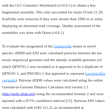
with the CLC Genomics Workbench (v10.0.1) to obtain a less
fragmented assembly. This only succeeded for strain UGent 21.28.
Scaffolds were removed if they were shorter than 1000 nt or when
displaying an abnormal read coverage. Quality assessment of the
assemblies was done with Quast (v4.6.2)
To evaluate the assignment of the
Gardnerella
strains to novel
species, dDDH and ANI were calculated pairwise between the ten
newly sequenced genomes and the already available genomes (of
which QFNV01.1 was excluded as it appeared to be a duplicate of
QFNU01.1, and PNGN01.1 that appeared to represent
Lactobacillus
vaginalis
). Pairwise dDDH values were calculated using the online
Genome-to-Genome Distance Calculator tool version 2.1
(
http://ggdc.gbdp.org
) using the recommended formula 2 and were
reported with a 95?% confidence interval [15]. Pairwise ANI values
were calculated with OAU (v1.2), as recommended at