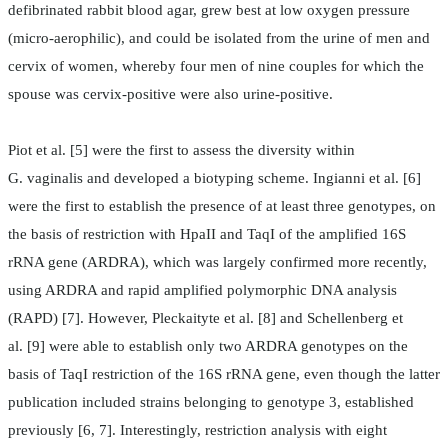
defibrinated rabbit blood agar, grew best at low oxygen pressure
(micro-aerophilic), and could be isolated from the urine of men and
cervix of women, whereby four men of nine couples for which the
spouse was cervix-positive were also urine-positive.
Piot et al. [5] were the first to assess the diversity within
G. vaginalis and developed a biotyping scheme. Ingianni et al. [6]
were the first to establish the presence of at least three genotypes, on
the basis of restriction with HpaII and TaqI of the amplified 16S
rRNA gene (ARDRA), which was largely confirmed more recently,
using ARDRA and rapid amplified polymorphic DNA analysis
(RAPD) [7]. However, Pleckaityte et al. [8] and Schellenberg et
al. [9] were able to establish only two ARDRA genotypes on the
basis of TaqI restriction of the 16S rRNA gene, even though the latter
publication included strains belonging to genotype 3, established
previously [6, 7]. Interestingly, restriction analysis with eight