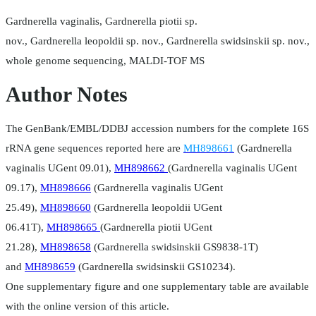
Gardnerella vaginalis, Gardnerella piotii sp.
nov., Gardnerella leopoldii sp. nov., Gardnerella swidsinskii sp. nov.,
whole genome sequencing, MALDI-TOF MS
Author Notes
The GenBank/EMBL/DDBJ accession numbers for the complete 16S
rRNA gene sequences reported here are
MH898661
(Gardnerella
vaginalis UGent 09.01),
MH898662
(Gardnerella vaginalis UGent
09.17),
MH898666
(Gardnerella vaginalis UGent
25.49),
MH898660
(Gardnerella leopoldii UGent
06.41T),
MH898665
(Gardnerella piotii UGent
21.28),
MH898658
(Gardnerella swidsinskii GS9838-1T)
and
MH898659
(Gardnerella swidsinskii GS10234).
One supplementary figure and one supplementary table are available
with the online version of this article.