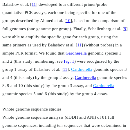
Balashov et al. [
11
] developed four different primer/probe
quantitative PCR assays, each one being specific for one of the
groups described by Ahmed et al. [
10
], based on the comparison of
full genomes (one genome per group). Finally, Schellenberg et al. [
9
]
were able to amplify the specific gene for each group, using the
same primers as used by Balashov et al. [
11
] (without probes) in a
simple PCR format. We found that
Gardnerella
genomic species 1
and 2 (this study; numbering: see
Fig. 1
) were recognized by the
group 1 assay of Balashov et al. [
11
],
Gardnerella
genomic species 3
and 4 (this study) by the group 2 assay,
Gardnerella
genomic species
8, 9 and 10 (this study) by the group 3 assay, and
Gardnerella
genomic species 5 and 6 (this study) by the group 4 assay.
Whole genome sequence studies
Whole genome sequence analysis (dDDH and ANI) of 81 full
genome sequences, including ten sequences that were determined in