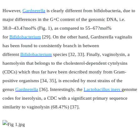
However,
Gardnerella
is clearly different from bifidobacteria, due to
major differences in the G+C content of the genomic DNA, i.e.
38.0–43.4?mol% (Fig. 1), as compared to 55–67?mol%
for
Bifidobacterium
[29]. On the other hand, Gardnerella vaginalis
has been found to consistently branch in between
different
Bifidobacterium
species [32, 33]. Finally, vaginolysin, a
haemolysin that belongs to the cholesterol-dependent cytolysins
(CDCs) which thus far have been described mostly from Gram-
positive organisms [34, 35], is encoded by most strains of the
genus
Gardnerella
[36]. Interestingly, the
Lactobacillus iners
genome
codes for inerolysin, a CDC with a significant primary sequence
similarity to vaginolysin (68.4?%) [37].