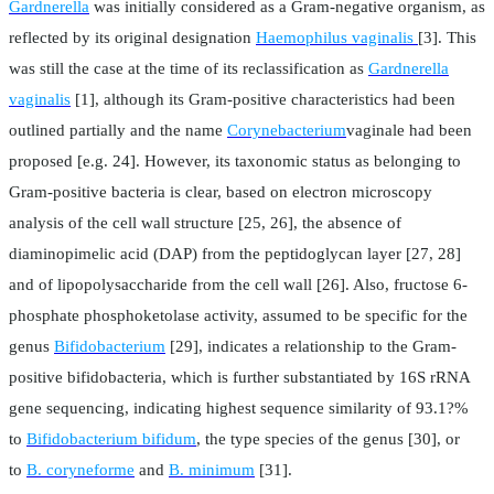
Gardnerella
was initially considered as a Gram-negative organism, as
reflected by its original designation
Haemophilus vaginalis
[3]. This
was still the case at the time of its reclassification as
Gardnerella
vaginalis
[1], although its Gram-positive characteristics had been
outlined partially and the name
Corynebacterium
vaginale had been
proposed [e.g. 24]. However, its taxonomic status as belonging to
Gram-positive bacteria is clear, based on electron microscopy
analysis of the cell wall structure [25, 26], the absence of
diaminopimelic acid (DAP) from the peptidoglycan layer [27, 28]
and of lipopolysaccharide from the cell wall [26]. Also, fructose 6-
phosphate phosphoketolase activity, assumed to be specific for the
genus
Bifidobacterium
[29], indicates a relationship to the Gram-
positive bifidobacteria, which is further substantiated by 16S rRNA
gene sequencing, indicating highest sequence similarity of 93.1?%
to
Bifidobacterium bifidum
, the type species of the genus [30], or
to
B. coryneforme
and
B. minimum
[31].