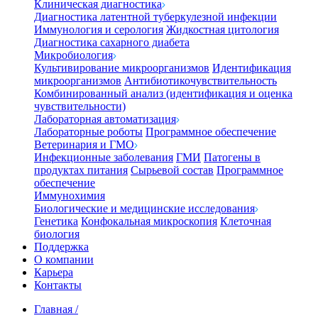
Клиническая диагностика
Диагностика латентной туберкулезной инфекции
Иммунология и серология
Жидкостная цитология
Диагностика сахарного диабета
Микробиология
Культивирование микроорганизмов
Идентификация
микроорганизмов
Антибиотикочувствительность
Комбинированный анализ (идентификация и оценка
чувствительности)
Лабораторная автоматизация
Лабораторные роботы
Программное обеспечение
Ветеринария и ГМО
Инфекционные заболевания
ГМИ
Патогены в
продуктах питания
Сырьевой состав
Программное
обеспечение
Иммунохимия
Биологические и медицинские исследования
Генетика
Конфокальная микроскопия
Клеточная
биология
Поддержка
О компании
Карьера
Контакты
Главная
/