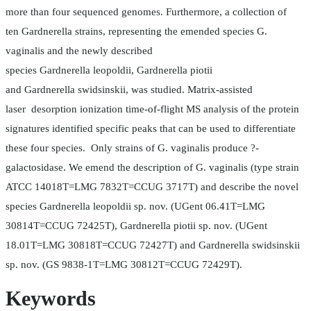
more than four sequenced genomes. Furthermore, a collection of
ten Gardnerella strains, representing the emended species G.
vaginalis and the newly described
species Gardnerella leopoldii, Gardnerella piotii
and Gardnerella swidsinskii, was studied. Matrix-assisted
laser desorption ionization time-of-flight MS analysis of the protein
signatures identified specific peaks that can be used to differentiate
these four species. Only strains of G. vaginalis produce ?-
galactosidase. We emend the description of G. vaginalis (type strain
ATCC 14018T=LMG 7832T=CCUG 3717T) and describe the novel
species Gardnerella leopoldii sp. nov. (UGent 06.41T=LMG
30814T=CCUG 72425T), Gardnerella piotii sp. nov. (UGent
18.01T=LMG 30818T=CCUG 72427T) and Gardnerella swidsinskii
sp. nov. (GS 9838-1T=LMG 30812T=CCUG 72429T).
Keywords