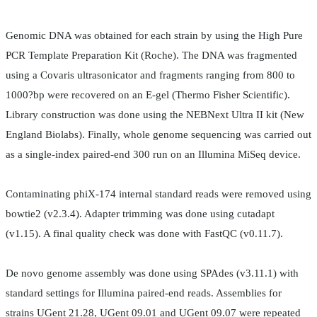
Genomic DNA was obtained for each strain by using the High Pure
PCR Template Preparation Kit (Roche). The DNA was fragmented
using a Covaris ultrasonicator and fragments ranging from 800 to
1000?bp were recovered on an E-gel (Thermo Fisher Scientific).
Library construction was done using the NEBNext Ultra II kit (New
England Biolabs). Finally, whole genome sequencing was carried out
as a single-index paired-end 300 run on an Illumina MiSeq device.
Contaminating phiX-174 internal standard reads were removed using
bowtie2 (v2.3.4). Adapter trimming was done using cutadapt
(v1.15). A final quality check was done with FastQC (v0.11.7).
De novo genome assembly was done using SPAdes (v3.11.1) with
standard settings for Illumina paired-end reads. Assemblies for
strains UGent 21.28, UGent 09.01 and UGent 09.07 were repeated