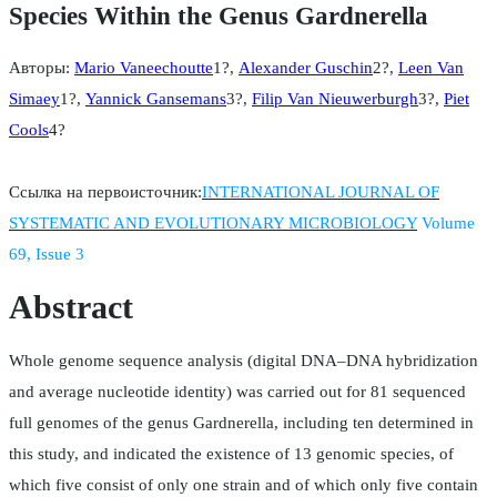
Species Within the Genus Gardnerella
Авторы:
Mario Vaneechoutte
1?,
Alexander Guschin
2?,
Leen Van
Simaey
1?,
Yannick Gansemans
3?,
Filip Van Nieuwerburgh
3?,
Piet
Cools
4?
Ссылка на первоисточник:
INTERNATIONAL JOURNAL OF
SYSTEMATIC AND EVOLUTIONARY MICROBIOLOGY
Volume
69, Issue 3
Abstract
Whole genome sequence analysis (digital DNA–DNA hybridization
and average nucleotide identity) was carried out for 81 sequenced
full genomes of the genus Gardnerella, including ten determined in
this study, and indicated the existence of 13 genomic species, of
which five consist of only one strain and of which only five contain