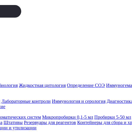
биология
Жидкостная цитология
Определение СОЭ
Иммуногемат
я
Лабораторные контроли
Иммунология и серология
Диагностика
ние
томатических систем
Микропробирки 0,1-5 мл
Пробирки 5-50 мл
а
Штативы
Резервуары для реагентов
Контейнеры для сбора и х
ации и утилизации