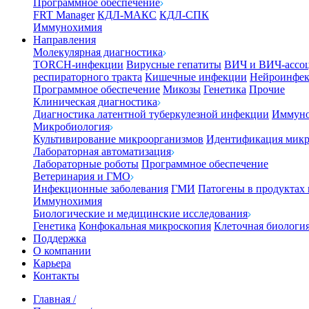
Программное обеспечение
FRT Manager
КДЛ-МАКС
КДЛ-СПК
Иммунохимия
Направления
Молекулярная диагностика
TORCH-инфекции
Вирусные гепатиты
ВИЧ и ВИЧ-ассо
респираторного тракта
Кишечные инфекции
Нейроинфе
Программное обеспечение
Микозы
Генетика
Прочие
Клиническая диагностика
Диагностика латентной туберкулезной инфекции
Иммуно
Микробиология
Культивирование микроорганизмов
Идентификация микр
Лабораторная автоматизация
Лабораторные роботы
Программное обеспечение
Ветеринария и ГМО
Инфекционные заболевания
ГМИ
Патогены в продуктах
Иммунохимия
Биологические и медицинские исследования
Генетика
Конфокальная микроскопия
Клеточная биологи
Поддержка
О компании
Карьера
Контакты
Главная
/