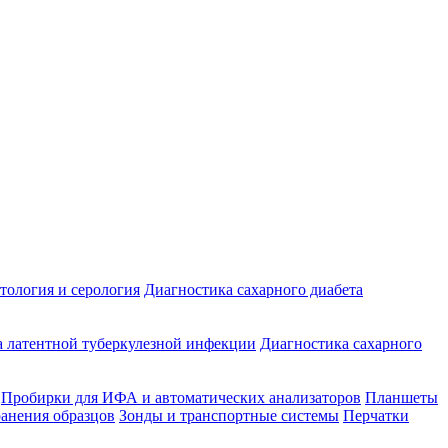
ология и серология
Диагностика сахарного диабета
 латентной туберкулезной инфекции
Диагностика сахарного
Пробирки для ИФА и автоматических анализаторов
Планшеты
ранения образцов
Зонды и транспортные системы
Перчатки