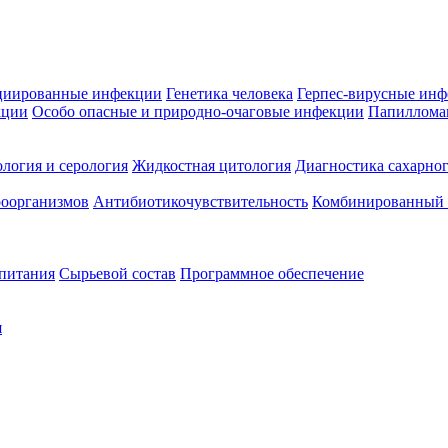
циированные инфекции
Генетика человека
Герпес-вирусные ин
кции
Особо опасные и природно-очаговые инфекции
Папиллома
логия и серология
Жидкостная цитология
Диагностика сахарног
оорганизмов
Антибиотикочувствительность
Комбинированный а
 питания
Сырьевой состав
Программное обеспечение
я