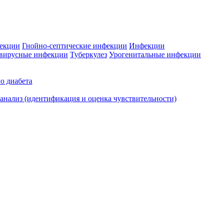
фекции
Гнойно-септические инфекции
Инфекции
вирусные инфекции
Туберкулез
Урогенитальные инфекции
о диабета
нализ (идентификация и оценка чувствительности)