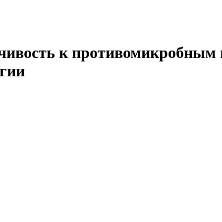
ойчивость к противомикробным 
огии