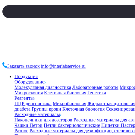
Заказать звонок
info@interlabservice.ru
Продукция
Оборудование
Молекулярная диагностика
Лабораторные роботы
Микро
Микроскопия
Клеточная биология
Генетика
Реагенты
ПЦР диагностика
Микробиология
Жидкостная цитологи
диабета
Группы крови
Клеточная биология
Секвенирова
Расходные материалы
Наконечники для дозаторов
Расходные материалы для ав
Чашки Петри
Петли бактериологические
Пипетки Пастер
Разное
Расходные материалы для дезинфекции, стерилиз