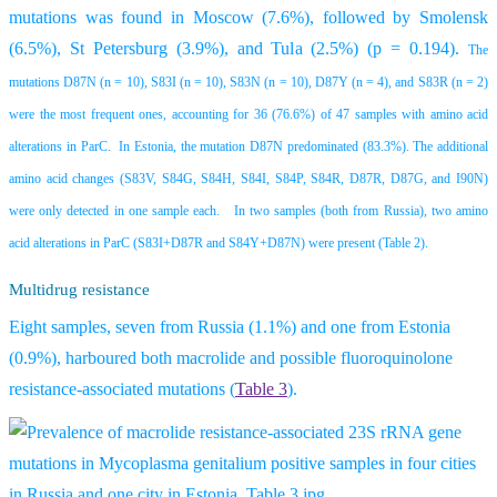
mutations was found in Moscow (7.6%), followed by Smolensk
(6.5%), St Petersburg (3.9%), and Tula (2.5%) (p = 0.194).
The
mutations D87N (n = 10), S83I (n = 10), S83N (n = 10), D87Y (n = 4), and S83R (n = 2)
were the most frequent ones, accounting for 36 (76.6%) of 47 samples with amino acid
alterations in ParC. In Estonia, the mutation D87N predominated (83.3%). The additional
amino acid changes (S83V, S84G, S84H, S84I, S84P, S84R, D87R, D87G, and I90N)
were only detected in one sample each. In two samples (both from Russia), two amino
acid alterations in ParC (S83I+D87R and S84Y+D87N) were present (Table 2).
Multidrug resistance
Eight samples, seven from Russia (1.1%) and one from Estonia
(0.9%), harboured both macrolide and possible fluoroquinolone
resistance-associated mutations (
Table 3
).