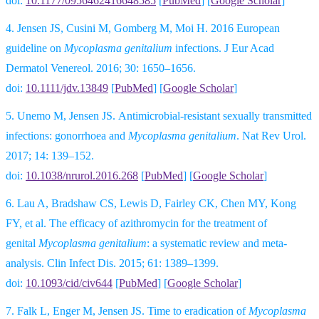
doi:
10.1177/0956462416648585
[
PubMed
]
[
Google Scholar
]
4.
Jensen JS, Cusini M, Gomberg M, Moi H. 2016 European
guideline on
Mycoplasma genitalium
infections. J Eur Acad
Dermatol Venereol. 2016; 30: 1650–1656.
doi:
10.1111/jdv.13849
[
PubMed
]
[
Google Scholar
]
5.
Unemo M, Jensen JS. Antimicrobial-resistant sexually transmitted
infections: gonorrhoea and
Mycoplasma genitalium
. Nat Rev Urol.
2017; 14: 139–152.
doi:
10.1038/nrurol.2016.268
[
PubMed
]
[
Google Scholar
]
6.
Lau A, Bradshaw CS, Lewis D, Fairley CK, Chen MY, Kong
FY, et al. The efficacy of azithromycin for the treatment of
genital
Mycoplasma genitalium
: a systematic review and meta-
analysis. Clin Infect Dis. 2015; 61: 1389–1399.
doi:
10.1093/cid/civ644
[
PubMed
]
[
Google Scholar
]
7.
Falk L, Enger M, Jensen JS. Time to eradication of
Mycoplasma