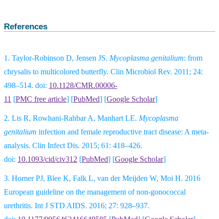
References
1.
Taylor-Robinson D, Jensen JS.
Mycoplasma genitalium
: from
chrysalis to multicolored butterfly. Clin Microbiol Rev. 2011; 24:
498–514. doi:
10.1128/CMR.00006-
11
[
PMC free article
]
[
PubMed
]
[
Google Scholar
]
2.
Lis R, Rowhani-Rahbar A, Manhart LE.
Mycoplasma
genitalium
infection and female reproductive tract disease: A meta-
analysis. Clin Infect Dis. 2015; 61: 418–426.
doi
:
10.1093/cid/civ312
[
PubMed
]
[
Google Scholar
]
3.
Horner PJ, Blee K, Falk L, van der Meijden W, Moi H. 2016
European guideline on the management of non-gonococcal
urethritis. Int J STD AIDS. 2016; 27: 928–937.