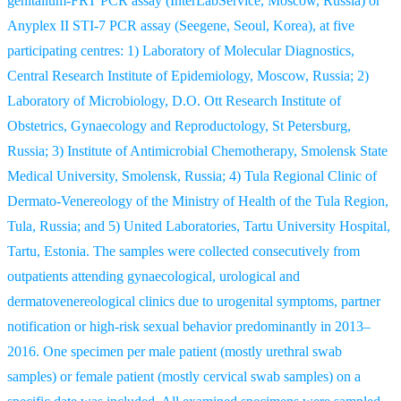
genitalium-FRT PCR assay (InterLabService, Moscow, Russia) or
Anyplex II STI-7 PCR assay (Seegene, Seoul, Korea), at five
participating centres: 1) Laboratory of Molecular Diagnostics,
Central Research Institute of Epidemiology, Moscow, Russia; 2)
Laboratory of Microbiology, D.O. Ott Research Institute of
Obstetrics, Gynaecology and Reproductology, St Petersburg,
Russia; 3) Institute of Antimicrobial Chemotherapy, Smolensk State
Medical University, Smolensk, Russia; 4) Tula Regional Clinic of
Dermato-Venereology of the Ministry of Health of the Tula Region,
Tula, Russia; and 5) United Laboratories, Tartu University Hospital,
Tartu, Estonia. The samples were collected consecutively from
outpatients attending gynaecological, urological and
dermatovenereological clinics due to urogenital symptoms, partner
notification or high-risk sexual behavior predominantly in 2013–
2016. One specimen per male patient (mostly urethral swab
samples) or female patient (mostly cervical swab samples) on a