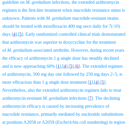
guideline on
M
.
genitalium
infections, the extended azithromycin
regimen is the first-line treatment when macrolide resistance status is
unknown. Patients with
M
.
genitalium
macrolide-resistant strains
should be treated with moxifloxacin 400 mg once daily for 7(-10)
days
[
4
],[
5
].
Early randomized controlled clinical trials demonstrated
that azithromycin was superior to doxycycline for the treatment
of
M
.
genitalium
-associated urethritis. However, during recent years
the efficacy of azithromycin 1 g single dose has steadily declined
and is now approaching 60%
[
1
],[
4
],[
5
],[
6
].
The extended regimen
of azithromycin, 500 mg day one followed by 250 mg days 2–5, is
more efficacious than 1 g single dose treatment
[
1
],[
4
],[
5
].
Nevertheless, also the extended azithromycin regimen fails to treat
azithromycin-resistant
M
.
genitalium
infections
[
7
].
The declining
azithromycin efficacy is caused by increasing prevalence of
macrolide resistance, primarily mediated by nucleotide substitutions
at positions A2058 or A2059 (
Escherichia coli
numbering) in region