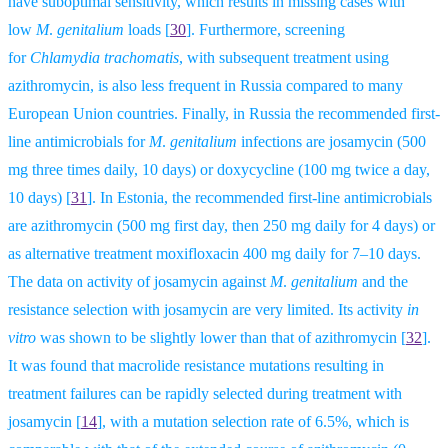
have suboptimal sensitivity, which results in missing cases with
low
M
.
genitalium
loads [
30
]. Furthermore, screening
for
Chlamydia trachomatis
, with subsequent treatment using
azithromycin, is also less frequent in Russia compared to many
European Union countries. Finally, in Russia the recommended first-
line antimicrobials for
M
.
genitalium
infections are josamycin (500
mg three times daily, 10 days) or doxycycline (100 mg twice a day,
10 days)
[
31
].
In Estonia, the recommended first-line antimicrobials
are azithromycin (500 mg first day, then 250 mg daily for 4 days) or
as alternative treatment moxifloxacin 400 mg daily for 7–10 days.
The data on activity of josamycin against
M
.
genitalium
and the
resistance selection with josamycin are very limited. Its activity
in
vitro
was shown to be slightly lower than that of azithromycin
[
32
].
It was found that macrolide resistance mutations resulting in
treatment failures can be rapidly selected during treatment with
josamycin
[
14
],
with a mutation selection rate of 6.5%, which is