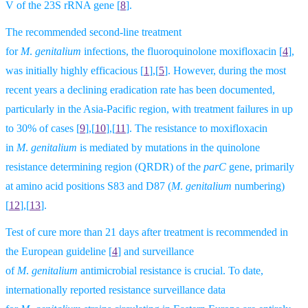
V of the 23S rRNA gene
[
8
].
The recommended second-line treatment
for
M
.
genitalium
infections, the fluoroquinolone moxifloxacin [
4
],
was initially highly efficacious
[
1
],[
5
].
However, during the most
recent years a declining eradication rate has been documented,
particularly in the Asia-Pacific region, with treatment failures in up
to 30% of cases
[
9
],[
10
],[
11
].
The resistance to moxifloxacin
in
M
.
genitalium
is mediated by mutations in the quinolone
resistance determining region (QRDR) of the
parC
gene, primarily
at amino acid positions S83 and D87 (
M
.
genitalium
numbering)
[
12
],[
13
].
Test of cure more than 21 days after treatment is recommended in
the European guideline [
4
] and surveillance
of
M
.
genitalium
antimicrobial resistance is crucial. To date,
internationally reported resistance surveillance data