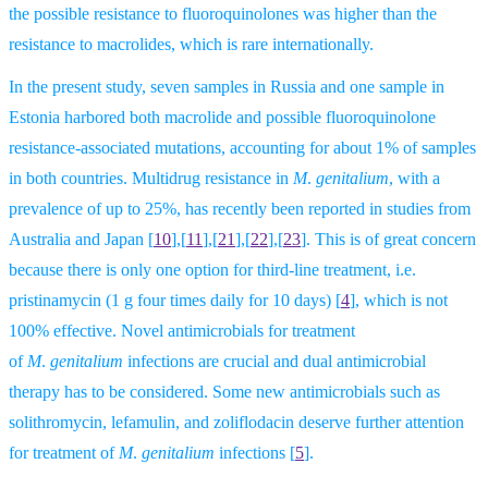
the possible resistance to fluoroquinolones was higher than the
resistance to macrolides, which is rare internationally.
In the present study, seven samples in Russia and one sample in
Estonia harbored both macrolide and possible fluoroquinolone
resistance-associated mutations, accounting for about 1% of samples
in both countries. Multidrug resistance in
M
.
genitalium
, with a
prevalence of up to 25%, has recently been reported in studies from
Australia and Japan
[
10
],[
11
],[
21
],[
22
],[
23
].
This is of great concern
because there is only one option for third-line treatment, i.e.
pristinamycin (1 g four times daily for 10 days) [
4
], which is not
100% effective. Novel antimicrobials for treatment
of
M
.
genitalium
infections are crucial and dual antimicrobial
therapy has to be considered. Some new antimicrobials such as
solithromycin, lefamulin, and zoliflodacin deserve further attention
for treatment of
M
.
genitalium
infections
[
5
].