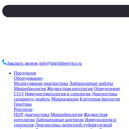
Заказать звонок
info@interlabservice.ru
Продукция
Оборудование
Молекулярная диагностика
Лабораторные роботы
Микробиология
Жидкостная цитология
Определение
СОЭ
Иммуногематология и серология
Диагностика
сахарного диабета
Микроскопия
Клеточная биология
Генетика
Реагенты
ПЦР диагностика
Микробиология
Жидкостная
цитология
Лабораторные контроли
Иммунология и
серология
Диагностика латентной туберкулезной