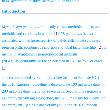
in
M
.
genitalium
positive cases would be valuable.
Introduction
Mycoplasma genitalium
frequently causes urethritis in men, and
urethritis and cervicitis in women
[
1
].
M
.
genitalium
is also
associated with an increased risk of pelvic inflammatory disease,
preterm birth, spontaneous abortion and tubal factor infertility
[
2
].
In
men with symptomatic non-gonococcal urethritis
(NGU),
M
.
genitalium
has been detected in 15% to 25% of cases
[
1
].
The recommended syndromic first-line treatment for male NGU in
the 2016 European guideline is doxycycline 100 mg twice daily or
200 mg once daily orally for seven days. Second-line regimen is
azithromycin 500 mg single dose, then 250 mg daily for 4 days, or
azithromycin 1 g single dose orally
[
3
].
In the 2016 European