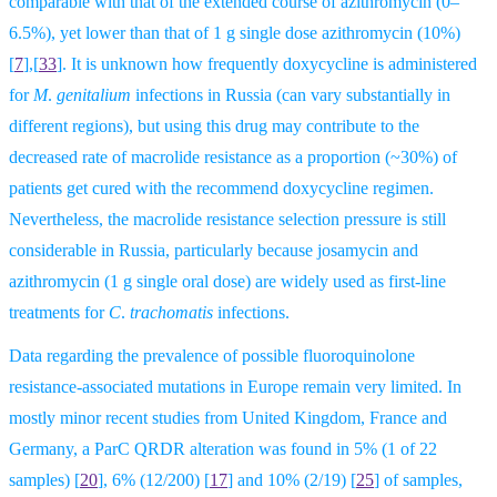
comparable with that of the extended course of azithromycin (0–
6.5%), yet lower than that of 1 g single dose azithromycin (10%)
[
7
],[
33
].
It is unknown how frequently doxycycline is administered
for
M
.
genitalium
infections in Russia (can vary substantially in
different regions), but using this drug may contribute to the
decreased rate of macrolide resistance as a proportion (~30%) of
patients get cured with the recommend doxycycline regimen.
Nevertheless, the macrolide resistance selection pressure is still
considerable in Russia, particularly because josamycin and
azithromycin (1 g single oral dose) are widely used as first-line
treatments for
C
.
trachomatis
infections.
Data regarding the prevalence of possible fluoroquinolone
resistance-associated mutations in Europe remain very limited. In
mostly minor recent studies from United Kingdom, France and
Germany, a ParC QRDR alteration was found in 5% (1 of 22
samples)
[
20
],
6% (12/200)
[
17
]
and 10% (2/19)
[
25
]
of samples,