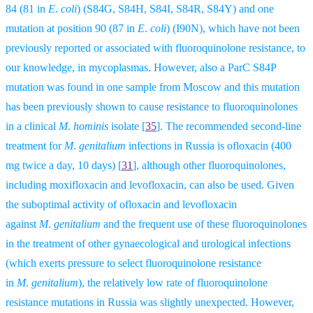
84 (81 in
E
.
coli
) (S84G, S84H, S84I, S84R, S84Y) and one
mutation at position 90 (87 in
E
.
coli
) (I90N), which have not been
previously reported or associated with fluoroquinolone resistance, to
our knowledge, in mycoplasmas. However, also a ParC S84P
mutation was found in one sample from Moscow and this mutation
has been previously shown to cause resistance to fluoroquinolones
in a clinical
M
.
hominis
isolate
[
35
].
The recommended second-line
treatment for
M
.
genitalium
infections in Russia is ofloxacin (400
mg twice a day, 10 days)
[
31
],
although other fluoroquinolones,
including moxifloxacin and levofloxacin, can also be used. Given
the suboptimal activity of ofloxacin and levofloxacin
against
M
.
genitalium
and the frequent use of these fluoroquinolones
in the treatment of other gynaecological and urological infections
(which exerts pressure to select fluoroquinolone resistance
in
M
.
genitalium
), the relatively low rate of fluoroquinolone
resistance mutations in Russia was slightly unexpected. However,