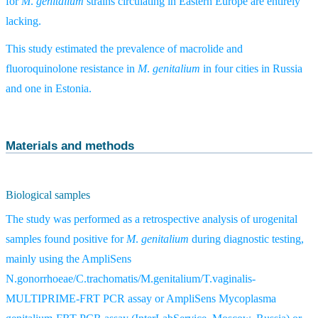
for
M
.
genitalium
strains circulating in Eastern Europe are entirely
lacking.
This study estimated the prevalence of macrolide and
fluoroquinolone resistance in
M
.
genitalium
in four cities in Russia
and one in Estonia.
Materials and methods
Biological samples
The study was performed as a retrospective analysis of urogenital
samples found positive for
M
.
genitalium
during diagnostic testing,
mainly using the AmpliSеns
N.gonorrhoeae/C.trachomatis/M.genitalium/T.vaginalis-
MULTIPRIME-FRT PCR assay or AmpliSens Mycoplasma