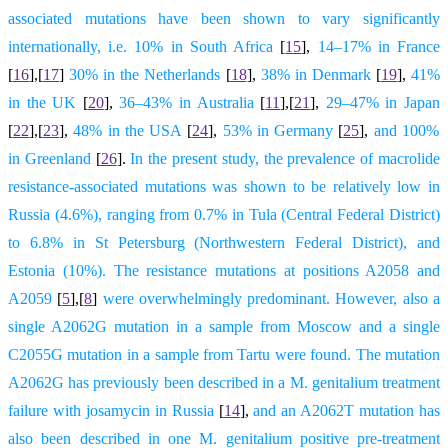
associated mutations have been shown to vary significantly
internationally, i.e. 10% in South Africa
[
15
],
14–17% in France
[
16
],[
17
]
30% in the Netherlands
[
18
],
38% in Denmark
[
19
],
41%
in the UK
[
20
],
36–43% in Australia
[
11
],[
21
],
29–47% in Japan
[
22
],[
23
],
48% in the USA
[
24
],
53% in Germany
[
25
],
and 100%
in Greenland
[
26
].
In the present study, the prevalence of macrolide
resistance-associated mutations was shown to be relatively low in
Russia (4.6%), ranging from 0.7% in Tula (Central Federal District)
to 6.8% in St Petersburg (Northwestern Federal District), and
Estonia (10%). The resistance mutations at positions A2058 and
A2059
[
5
],[
8
]
were overwhelmingly predominant. However, also a
single A2062G mutation in a sample from Moscow and a single
C2055G mutation in a sample from Tartu were found.
The mutation
A2062G has previously been described in a M. genitalium treatment
failure with josamycin in Russia
[
14
],
and an A2062T mutation has
also been described in one M. genitalium
p
ositive pre-treatment