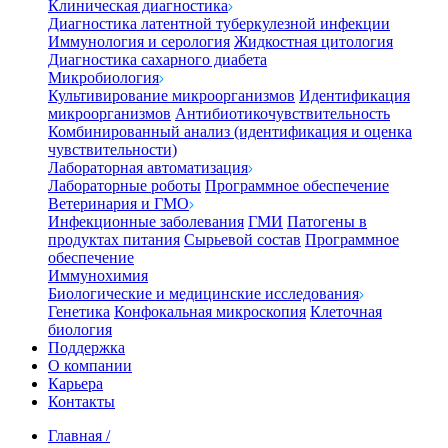
Клиническая диагностика
Диагностика латентной туберкулезной инфекции
Иммунология и серология
Жидкостная цитология
Диагностика сахарного диабета
Микробиология
Культивирование микроорганизмов
Идентификация
микроорганизмов
Антибиотикочувствительность
Комбинированный анализ (идентификация и оценка
чувствительности)
Лабораторная автоматизация
Лабораторные роботы
Программное обеспечение
Ветеринария и ГМО
Инфекционные заболевания
ГМИ
Патогены в
продуктах питания
Сырьевой состав
Программное
обеспечение
Иммунохимия
Биологические и медицинские исследования
Генетика
Конфокальная микроскопия
Клеточная
биология
Поддержка
О компании
Карьера
Контакты
Главная
/