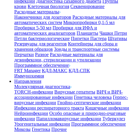
инфекции
Диагностика сахарного диабета
Группы
крови
Клеточная биология
Секвенирование
Расходные материалы
Наконечники для дозаторов
Расходные материалы для
автоматических систем
Микропробирки 0,1-5 мл
Пробирки 5-50 мл
Пробирки для ИФА и
автоматических анализаторов
Планшеты
Чашки Петри
Петли бактериологические
Пипетки Пастера
Штативы
Резервуары для реагентов
Контейнеры для сбора и
хранения образцов
Зонды и транспортные системы
Перчатки
Разное
Расходные материалы для
дезинфекции, стерилизации и утилизации
Программное обеспечение
FRT Manager
КДЛ-МАКС
КДЛ-СПК
Иммунохимия
Направления
Молекулярная диагностика
TORCH-инфекции
Вирусные гепатиты
ВИЧ и ВИЧ-
ассоциированные инфекции
Генетика человека
Герпес-
вирусные инфекции
Гнойно-септические инфекции
Инфекции респираторного тракта
Кишечные инфекции
Нейроинфекции
Особо опасные и природно-очаговые
инфекции
Папилломавирусные инфекции
Туберкулез
Урогенитальные инфекции
Программное обеспечение
Микозы
Генетика
Прочие