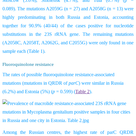
Moscow (5.6%), Smolensk (4.7%), and Tula (0.7%) (p =
0.089). The mutations A2059G (n = 27) and A2058G (n = 13) were
highly predominating in both Russia and Estonia, accounting
together for 90.9% (40/44) of the cases positive for nucleotide
substitutions in the 23S rRNA gene. The remaining mutations
(A2058C, A2058T, A2062G, and C2055G) were only found in one
sample each (Table 1).
Fluoroquinolone resistance
The rates of possible fluoroquinolone resistance-associated
mutations (mutations in QRDR of
parC
) were similar in Russia
(6.2%) and Estonia (5%) (
p
= 0.599) (
Table 2
).
Among the Russian centres, the highest rate of parC QRDR