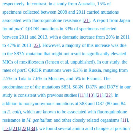
respectively. In contrast, in a study from Australia, 15% of
specimens collected between 2008 and 2011 carried mutations
associated with fluoroquinolone resistance
[
21
].
A report from Japan
found
parC
QRDR mutations in 33% of specimens collected
between 2011 and 2013, with a dramatic increase from 20% in 2011
to 47% in 2013 [
22
]. However, a majority of this increase was due
to the S83N mutation that might not result in significantly elevated
MICs of moxifloxacin (Jensen et al, unpublished). In our study, the
rates of
parC
QRDR mutations were 6.2% in Russia, ranging from
2.5% in Tula to 7.6% in Moscow, and 5% in Estonia. The
predominance of the mutations S83I, S83N, D87N and D87Y in our
study is consistent with previous studies
[
11
],[
13
],[
21
],[
22
].
In
addition to nonsynonymous mutations at S83 and D87 (80 and 84
in
E
.
coli
), which are known to be associated with fluoroquinolone
resistance in
M
.
genitalium
and other closely related organisms
[
11
],
[
13
],[
21
],[
22
],[
34
],
we found several amino acid changes at position