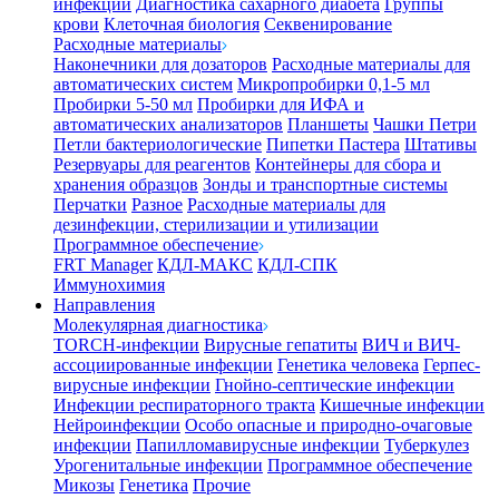
инфекции
Диагностика сахарного диабета
Группы
крови
Клеточная биология
Секвенирование
Расходные материалы
Наконечники для дозаторов
Расходные материалы для
автоматических систем
Микропробирки 0,1-5 мл
Пробирки 5-50 мл
Пробирки для ИФА и
автоматических анализаторов
Планшеты
Чашки Петри
Петли бактериологические
Пипетки Пастера
Штативы
Резервуары для реагентов
Контейнеры для сбора и
хранения образцов
Зонды и транспортные системы
Перчатки
Разное
Расходные материалы для
дезинфекции, стерилизации и утилизации
Программное обеспечение
FRT Manager
КДЛ-МАКС
КДЛ-СПК
Иммунохимия
Направления
Молекулярная диагностика
TORCH-инфекции
Вирусные гепатиты
ВИЧ и ВИЧ-
ассоциированные инфекции
Генетика человека
Герпес-
вирусные инфекции
Гнойно-септические инфекции
Инфекции респираторного тракта
Кишечные инфекции
Нейроинфекции
Особо опасные и природно-очаговые
инфекции
Папилломавирусные инфекции
Туберкулез
Урогенитальные инфекции
Программное обеспечение
Микозы
Генетика
Прочие