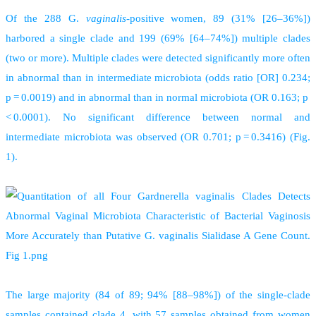
Of the 288 G.
vaginalis
-positive women, 89 (31% [26–36%])
harbored a single clade and 199 (69% [64–74%]) multiple clades
(two or more). Multiple clades were detected significantly more often
in abnormal than in intermediate microbiota (odds ratio [OR] 0.234;
p = 0.0019) and in abnormal than in normal microbiota (OR 0.163; p
< 0.0001). No significant difference between normal and
intermediate microbiota was observed (OR 0.701; p = 0.3416) (Fig.
1).
T
he large majority (84 of 89; 94% [88–98%]) of the single-clade
samples contained clade 4, with 57 samples obtained from women