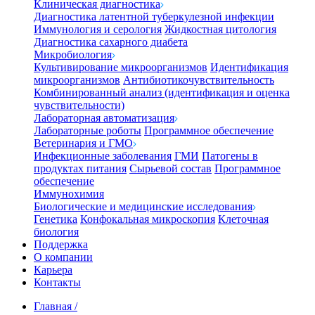
Клиническая диагностика
Диагностика латентной туберкулезной инфекции
Иммунология и серология
Жидкостная цитология
Диагностика сахарного диабета
Микробиология
Культивирование микроорганизмов
Идентификация
микроорганизмов
Антибиотикочувствительность
Комбинированный анализ (идентификация и оценка
чувствительности)
Лабораторная автоматизация
Лабораторные роботы
Программное обеспечение
Ветеринария и ГМО
Инфекционные заболевания
ГМИ
Патогены в
продуктах питания
Сырьевой состав
Программное
обеспечение
Иммунохимия
Биологические и медицинские исследования
Генетика
Конфокальная микроскопия
Клеточная
биология
Поддержка
О компании
Карьера
Контакты
Главная
/