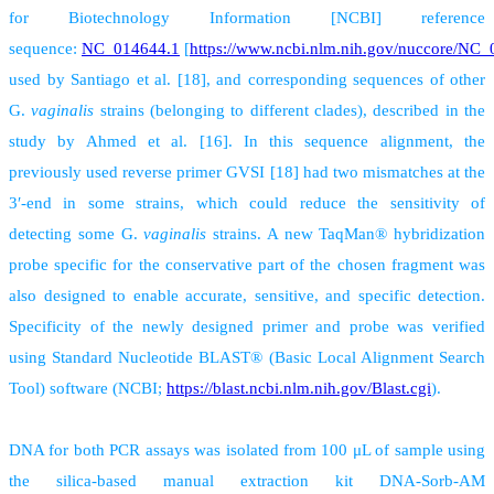
for Biotechnology Information [NCBI] reference
sequence:
NC_014644.1
[
https://www.ncbi.nlm.nih.gov/nuccore/
NC_0
used by Santiago et al. [18], and corresponding sequences of other
G.
vaginalis
strains (belonging to different clades), described in the
study by Ahmed et al. [16]. In this sequence alignment, the
previously used reverse primer GVSI [18] had two mismatches at the
3ʹ-end in some strains, which could reduce the sensitivity of
detecting some G.
vaginalis
strains. A new TaqMan® hybridization
probe specific for the conservative part of the chosen fragment was
also designed to enable accurate, sensitive, and specific detection.
Specificity of the newly designed primer and probe was verified
using Standard Nucleotide BLAST® (Basic Local Alignment Search
Tool) software (NCBI;
https://blast.ncbi.nlm.nih.gov/Blast.cgi
).
DNA for both PCR assays was isolated from 100 μL of sample using
the silica-based manual extraction kit DNA-Sorb-AM