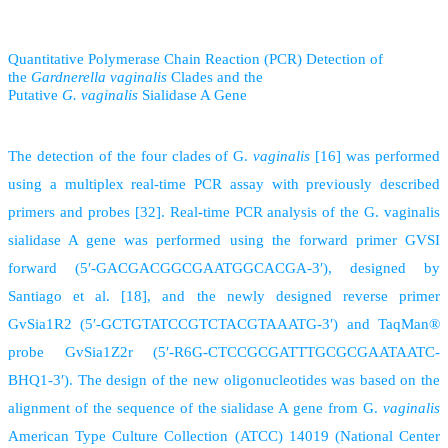
Quantitative Polymerase Chain Reaction (PCR) Detection of
the
Gardnerella
vaginalis
Clades and the
Putative
G.
vaginalis
Sialidase A Gene
The detection of the four clades of G.
vaginalis
[16] was performed
using a multiplex real-time PCR assay with previously described
primers and probes [32]. Real-time PCR analysis of the G. vaginalis
sialidase A gene was performed using the forward primer GVSI
forward (5′-GACGACGGCGAATGGCACGA-3′), designed by
Santiago et al. [18], and the newly designed reverse primer
GvSia1R2 (5′-GCTGTATCCGTCTACGTAAATG-3′) and TaqMan®
probe GvSia1Z2r (5′-R6G-CTCCGCGATTTGCGCGAATAATC-
BHQ1-3′). The design of the new oligonucleotides was based on the
alignment of the sequence of the sialidase A gene from G.
vaginalis
American Type Culture Collection (ATCC) 14019 (National Center