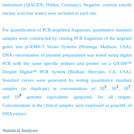
instrument (QIAGEN, Hilden, Germany). Negative controls (sterile
nucleic acid-free water) were included in each run.
For quantification of PCR-amplified fragments, quantitative standard
samples were constructed by cloning PCR fragments of the targeted
genes into pGEM®-T Vector Systems (Promega, Madison, USA).
DNA concentration of plasmid preparations was tested using digital
PCR with the same specific primers and probes on a QX100™
Droplet Digital™ PCR System (BioRad, Hercules, CA, USA).
Standard curves were generated by testing quantitative standard
3
5
7
10
10
10
samples (in duplicate) in concentrations of
,
,
,
9
10
and
genome equivalents (geqs)/mL for all targets.
Concentrations in the clinical samples were expressed as geqs/mL of
DNA extract.
Statistical Analyses