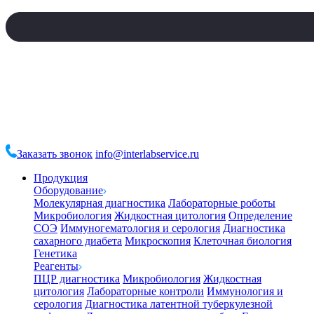
Заказать звонок
info@interlabservice.ru
Продукция
Оборудование
Молекулярная диагностика
Лабораторные роботы
Микробиология
Жидкостная цитология
Определение
СОЭ
Иммуногематология и серология
Диагностика
сахарного диабета
Микроскопия
Клеточная биология
Генетика
Реагенты
ПЦР диагностика
Микробиология
Жидкостная
цитология
Лабораторные контроли
Иммунология и
серология
Диагностика латентной туберкулезной