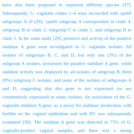
have also been proposed to represent different species [17].
Subsequently, G. vaginalis clades 1–4 were reconciled with cpn60
subgroups A–D [29]: cpn60 subgroup A corresponded to clade 4,
subgroup B to clade 2, subgroup C to clade 1, and subgroup D to
clade 3. In the same study [29], presence and activity of the putative
sialidase A gene were investigated in G. vaginalis isolates. All
isolates of subgroups B, C, and D, but only one (3%) of the
subgroup A isolates, possessed the putative sialidase A gene, while
sialidase activity was displayed by all isolates of subgroup B, three
(9%) subgroup C isolates, and none of the isolates of subgroups A
and D, suggesting that this gene is not expressed (or not
constitutively expressed) in many isolates. An association of the G.
vaginalis sialidase A gene, as a proxy for sialidase production, with
biofilm on the vaginal epithelium and with BV was subsequently
examined [30]. The sialidase A gene was detected in 75% of G.
vaginalis-positive vaginal samples, and there was a strong