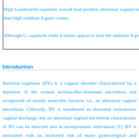
High
Gardnerella vaginalis
overall load predicts abnormal vaginal mic
than high sialidase A gene counts.
Although G.
vaginalis
clade 4 strains appear to lack the sialidase A g
Introduction
Bacterial vaginosis (BV) is a vaginal disorder characterized by a
depletion of the normal lactobacillus-dominant microbiota and
overgrowth of mainly anaerobic bacteria, i.e., an abnormal vaginal
microbiota. Clinically, BV is manifested as abnormal malodorous
vaginal discharge, but an abnormal vaginal microbiota characteristic
of BV can be detected also in asymptomatic individuals [1]. BV is
associated with an increased risk of many gynecological and