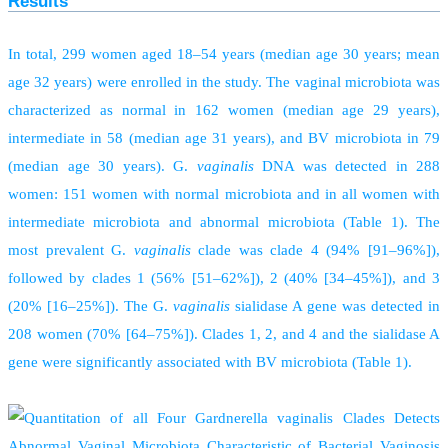
Results
In total, 299 women aged 18–54 years (median age 30 years; mean
age 32 years) were enrolled in the study. The vaginal microbiota was
characterized as normal in 162 women (median age 29 years),
intermediate in 58 (median age 31 years), and BV microbiota in 79
(median age 30 years). G.
vaginalis
DNA was detected in 288
women: 151 women with normal microbiota and in all women with
intermediate microbiota and abnormal microbiota (Table 1). The
most prevalent G.
vaginalis
clade was clade 4 (94% [91–96%]),
followed by clades 1 (56% [51–62%]), 2 (40% [34–45%]), and 3
(20% [16–25%]). The G.
vaginalis
sialidase A gene was detected in
208 women (70% [64–75%]). Clades 1, 2, and 4 and the sialidase A
gene were significantly associated with BV microbiota (Table 1).