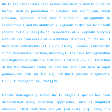
the G. vaginalis species has also been shown in relation to virulence
factors, such as production of sialidase and vaginolysin, initial
adhesion, cytotoxic effect, biofilm formation, susceptibility to
antimicrobials, and the ability of G. vaginalis to displace lactobacilli
adhered to HeLa cells [18–22]. Association of G. vaginalis biotypes
with BV has been evaluated in a number of studies, but the results
have been contradictory [11, 19, 20, 23–25]. Sialidase is utilized by
some BV-associated bacteria, including G. vaginalis, for degradation
and depletion of protective host mucus barriers [26, 27]. Detection
of the BV virulence factor sialidase has also been used in rapid
point-of-care tests for BV, e.g., BVBlue® (Sekisui Diagnostics,
L.L.C., Birmingham, AL, USA) [28].
Genetic heterogeneity within the G. vaginalis species has been
demonstrated using molecular approaches, such as amplified
ribosomal DNA restriction analysis (ARDRA) [13]. Using this