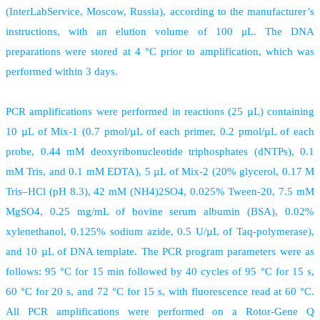
(InterLabService, Moscow, Russia), according to the manufacturer’s
instructions, with an elution volume of 100 μL. The DNA
preparations were stored at 4 °C prior to amplification, which was
performed within 3 days.
PCR amplifications were performed in reactions (25 µL) containing
10 µL of Mix-1 (0.7 pmol/µL of each primer, 0.2 pmol/µL of each
probe, 0.44 mM deoxyribonucleotide triphosphates (dNTPs), 0.1
mM Tris, and 0.1 mM EDTA), 5 µL of Mix-2 (20% glycerol, 0.17 M
Tris–HCl (pH 8.3), 42 mM (NH4)2SO4, 0.025% Tween-20, 7.5 mM
MgSO4, 0.25 mg/mL of bovine serum albumin (BSA), 0.02%
xylenethanol, 0.125% sodium azide, 0.5 U/µL of Taq-polymerase),
and 10 µL of DNA template. The PCR program parameters were as
follows: 95 °C for 15 min followed by 40 cycles of 95 °C for 15 s,
60 °C for 20 s, and 72 °C for 15 s, with fluorescence read at 60 °C.
All PCR amplifications were performed on a Rotor-Gene Q