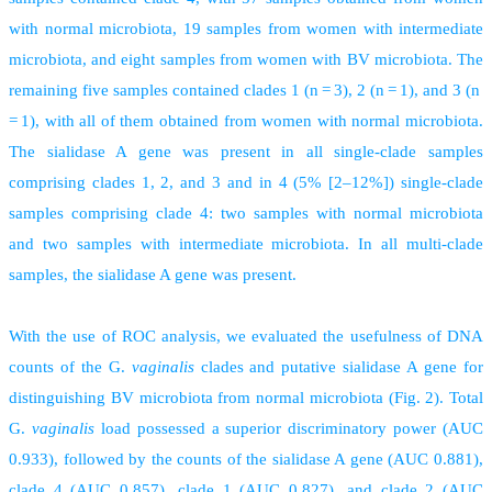
with normal microbiota, 19 samples from women with intermediate
microbiota, and eight samples from women with BV microbiota. The
remaining five samples contained clades 1 (n = 3), 2 (n = 1), and 3 (n
= 1), with all of them obtained from women with normal microbiota.
The sialidase A gene was present in all single-clade samples
comprising clades 1, 2, and 3 and in 4 (5% [2–12%]) single-clade
samples comprising clade 4: two samples with normal microbiota
and two samples with intermediate microbiota. In all multi-clade
samples, the sialidase A gene was present.
With the use of ROC analysis, we evaluated the usefulness of DNA
counts of the G.
vaginalis
clades and putative sialidase A gene for
distinguishing BV microbiota from normal microbiota (Fig. 2). Total
G.
vaginalis
load possessed a superior discriminatory power (AUC
0.933), followed by the counts of the sialidase A gene (AUC 0.881),
clade 4 (AUC 0.857), clade 1 (AUC 0.827), and clade 2 (AUC