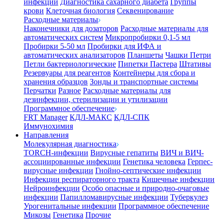
инфекции
Диагностика сахарного диабета
Группы
крови
Клеточная биология
Секвенирование
Расходные материалы
Наконечники для дозаторов
Расходные материалы для
автоматических систем
Микропробирки 0,1-5 мл
Пробирки 5-50 мл
Пробирки для ИФА и
автоматических анализаторов
Планшеты
Чашки Петри
Петли бактериологические
Пипетки Пастера
Штативы
Резервуары для реагентов
Контейнеры для сбора и
хранения образцов
Зонды и транспортные системы
Перчатки
Разное
Расходные материалы для
дезинфекции, стерилизации и утилизации
Программное обеспечение
FRT Manager
КДЛ-МАКС
КДЛ-СПК
Иммунохимия
Направления
Молекулярная диагностика
TORCH-инфекции
Вирусные гепатиты
ВИЧ и ВИЧ-
ассоциированные инфекции
Генетика человека
Герпес-
вирусные инфекции
Гнойно-септические инфекции
Инфекции респираторного тракта
Кишечные инфекции
Нейроинфекции
Особо опасные и природно-очаговые
инфекции
Папилломавирусные инфекции
Туберкулез
Урогенитальные инфекции
Программное обеспечение
Микозы
Генетика
Прочие