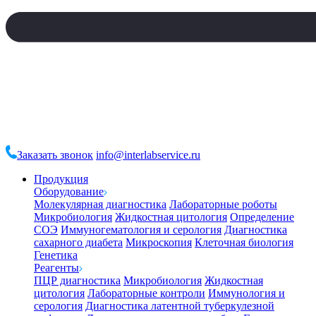
Заказать звонок
info@interlabservice.ru
Продукция
Оборудование
Молекулярная диагностика
Лабораторные роботы
Микробиология
Жидкостная цитология
Определение
СОЭ
Иммуногематология и серология
Диагностика
сахарного диабета
Микроскопия
Клеточная биология
Генетика
Реагенты
ПЦР диагностика
Микробиология
Жидкостная
цитология
Лабораторные контроли
Иммунология и
серология
Диагностика латентной туберкулезной