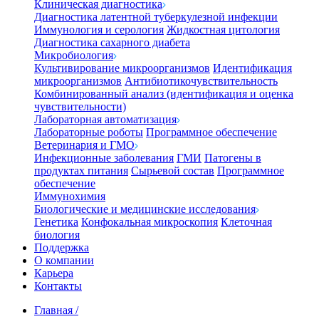
Клиническая диагностика
Диагностика латентной туберкулезной инфекции
Иммунология и серология
Жидкостная цитология
Диагностика сахарного диабета
Микробиология
Культивирование микроорганизмов
Идентификация
микроорганизмов
Антибиотикочувствительность
Комбинированный анализ (идентификация и оценка
чувствительности)
Лабораторная автоматизация
Лабораторные роботы
Программное обеспечение
Ветеринария и ГМО
Инфекционные заболевания
ГМИ
Патогены в
продуктах питания
Сырьевой состав
Программное
обеспечение
Иммунохимия
Биологические и медицинские исследования
Генетика
Конфокальная микроскопия
Клеточная
биология
Поддержка
О компании
Карьера
Контакты
Главная
/