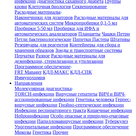
инфекции
Диагностика сахарного диабета
Группы
крови
Клеточная биология
Секвенирование
Расходные материалы
Наконечники для дозаторов
Расходные материалы для
автоматических систем
Микропробирки 0,1-5 мл
Пробирки 5-50 мл
Пробирки для ИФА и
автоматических анализаторов
Планшеты
Чашки Петри
Петли бактериологические
Пипетки Пастера
Штативы
Резервуары для реагентов
Контейнеры для сбора и
хранения образцов
Зонды и транспортные системы
Перчатки
Разное
Расходные материалы для
дезинфекции, стерилизации и утилизации
Программное обеспечение
FRT Manager
КДЛ-МАКС
КДЛ-СПК
Иммунохимия
Направления
Молекулярная диагностика
TORCH-инфекции
Вирусные гепатиты
ВИЧ и ВИЧ-
ассоциированные инфекции
Генетика человека
Герпес-
вирусные инфекции
Гнойно-септические инфекции
Инфекции респираторного тракта
Кишечные инфекции
Нейроинфекции
Особо опасные и природно-очаговые
инфекции
Папилломавирусные инфекции
Туберкулез
Урогенитальные инфекции
Программное обеспечение
Микозы
Генетика
Прочие