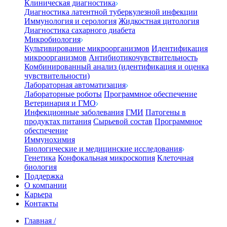
Клиническая диагностика
Диагностика латентной туберкулезной инфекции
Иммунология и серология
Жидкостная цитология
Диагностика сахарного диабета
Микробиология
Культивирование микроорганизмов
Идентификация
микроорганизмов
Антибиотикочувствительность
Комбинированный анализ (идентификация и оценка
чувствительности)
Лабораторная автоматизация
Лабораторные роботы
Программное обеспечение
Ветеринария и ГМО
Инфекционные заболевания
ГМИ
Патогены в
продуктах питания
Сырьевой состав
Программное
обеспечение
Иммунохимия
Биологические и медицинские исследования
Генетика
Конфокальная микроскопия
Клеточная
биология
Поддержка
О компании
Карьера
Контакты
Главная
/