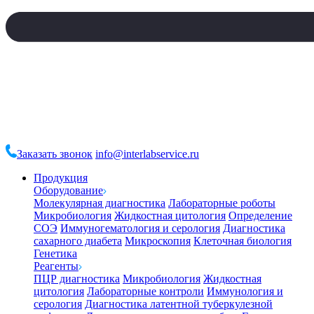
Заказать звонок
info@interlabservice.ru
Продукция
Оборудование
Молекулярная диагностика
Лабораторные роботы
Микробиология
Жидкостная цитология
Определение
СОЭ
Иммуногематология и серология
Диагностика
сахарного диабета
Микроскопия
Клеточная биология
Генетика
Реагенты
ПЦР диагностика
Микробиология
Жидкостная
цитология
Лабораторные контроли
Иммунология и
серология
Диагностика латентной туберкулезной