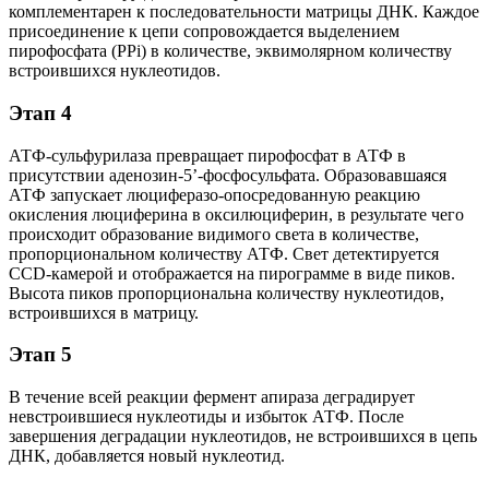
комплементарен к последовательности матрицы ДНК. Каждое
присоединение к цепи сопровождается выделением
пирофосфата (PPi) в количестве, эквимолярном количеству
встроившихся нуклеотидов.
Этап 4
АТФ-сульфурилаза превращает пирофосфат в АТФ в
присутствии аденозин-5’-фосфосульфата. Образовавшаяся
АТФ запускает люциферазо-опосредованную реакцию
окисления люциферина в оксилюциферин, в результате чего
происходит образование видимого света в количестве,
пропорциональном количеству АТФ. Свет детектируется
CCD-камерой и отображается на пирограмме в виде пиков.
Высота пиков пропорциональна количеству нуклеотидов,
встроившихся в матрицу.
Этап 5
В течение всей реакции фермент апираза деградирует
невстроившиеся нуклеотиды и избыток АТФ. После
завершения деградации нуклеотидов, не встроившихся в цепь
ДНК, добавляется новый нуклеотид.