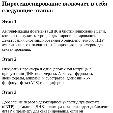
Пиросеквенирование включает в себя
следующие этапы:
Этап 1
Амплификация фрагмента ДНК и биотинилирование цепи,
которая послужит матрицей для пиросеквенирования.
Денатурация биотинилированного одноцепочечного ПЦР-
ампликона, его изоляция и гибридизация с праймером для
секвенирования.
Этап 2
Инкубация праймера и одноцепочечной матрицы в
присутствии ДНК-полимеразы, АТФ-сульфурилазы,
люциферазы, апиразы, и субстратов: аденозин - 5’-
фосфосульфата (APS) и люциферина.
Этап 3
Добавление первого дезоксирибонуклеотид трифосфата
(dNTP) в реакцию. ДНК-полимераза катализирует добавление
dNTP к праймеру для секвенирования, если он