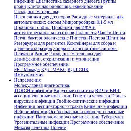
инфекции
Диагностика сахарного диабета
Группы
крови
Клеточная биология
Секвенирование
Расходные материалы
Наконечники для дозаторов
Расходные материалы для
автоматических систем
Микропробирки 0,1-5 мл
Пробирки 5-50 мл
Пробирки для ИФА и
автоматических анализаторов
Планшеты
Чашки Петри
Петли бактериологические
Пипетки Пастера
Штативы
Резервуары для реагентов
Контейнеры для сбора и
хранения образцов
Зонды и транспортные системы
Перчатки
Разное
Расходные материалы для
дезинфекции, стерилизации и утилизации
Программное обеспечение
FRT Manager
КДЛ-МАКС
КДЛ-СПК
Иммунохимия
Направления
Молекулярная диагностика
TORCH-инфекции
Вирусные гепатиты
ВИЧ и ВИЧ-
ассоциированные инфекции
Генетика человека
Герпес-
вирусные инфекции
Гнойно-септические инфекции
Инфекции респираторного тракта
Кишечные инфекции
Нейроинфекции
Особо опасные и природно-очаговые
инфекции
Папилломавирусные инфекции
Туберкулез
Урогенитальные инфекции
Программное обеспечение
Микозы
Генетика
Прочие