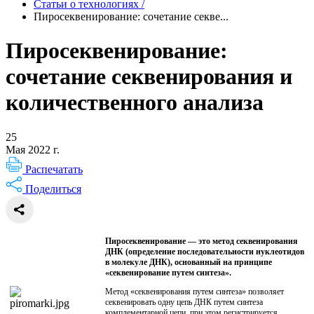
Статьи о технологиях
/
Пиросеквенирование: сочетание секве...
Пиросеквенирование:
сочетание секвенирования и
количественного анализа
25
Мая 2022 г.
Распечатать
Поделиться
Пиросеквенирование — это метод секвенирования
ДНК (определение последовательности нуклеотидов
в молекуле ДНК), основанный на принципе
«секвенирование путем синтеза».
Метод «секвенирования путем синтеза» позволяет
секвенировать одну цепь ДНК путем синтеза
комплементарной цепи, при этом регистрируется