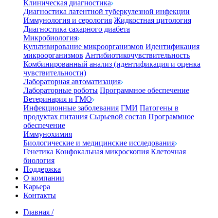
Клиническая диагностика
Диагностика латентной туберкулезной инфекции
Иммунология и серология
Жидкостная цитология
Диагностика сахарного диабета
Микробиология
Культивирование микроорганизмов
Идентификация
микроорганизмов
Антибиотикочувствительность
Комбинированный анализ (идентификация и оценка
чувствительности)
Лабораторная автоматизация
Лабораторные роботы
Программное обеспечение
Ветеринария и ГМО
Инфекционные заболевания
ГМИ
Патогены в
продуктах питания
Сырьевой состав
Программное
обеспечение
Иммунохимия
Биологические и медицинские исследования
Генетика
Конфокальная микроскопия
Клеточная
биология
Поддержка
О компании
Карьера
Контакты
Главная
/