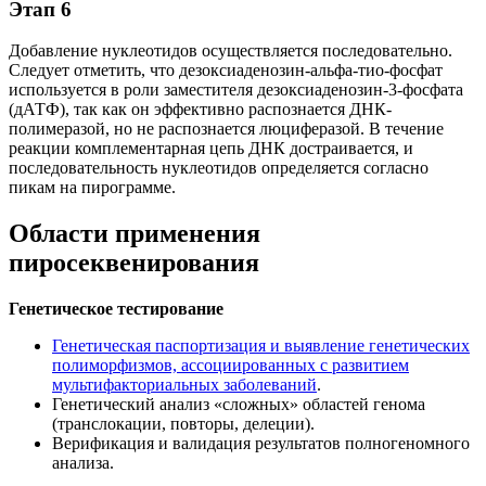
Этап 6
Добавление нуклеотидов осуществляется последовательно.
Следует отметить, что дезоксиаденозин-альфа-тио-фосфат
используется в роли заместителя дезоксиаденозин-3-фосфата
(дАТФ), так как он эффективно распознается ДНК-
полимеразой, но не распознается люциферазой. В течение
реакции комплементарная цепь ДНК достраивается, и
последовательность нуклеотидов определяется согласно
пикам на пирограмме.
Области применения
пиросеквенирования
Генетическое тестирование
Генетическая паспортизация и выявление генетических
полиморфизмов, ассоциированных с развитием
мультифакториальных заболеваний
.
Генетический анализ «сложных» областей генома
(транслокации, повторы, делеции).
Верификация и валидация результатов полногеномного
анализа.