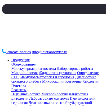
Заказать звонок
info@interlabservice.ru
Продукция
Оборудование
Молекулярная диагностика
Лабораторные роботы
Микробиология
Жидкостная цитология
Определение
СОЭ
Иммуногематология и серология
Диагностика
сахарного диабета
Микроскопия
Клеточная биология
Генетика
Реагенты
ПЦР диагностика
Микробиология
Жидкостная
цитология
Лабораторные контроли
Иммунология и
серология
Диагностика латентной туберкулезной