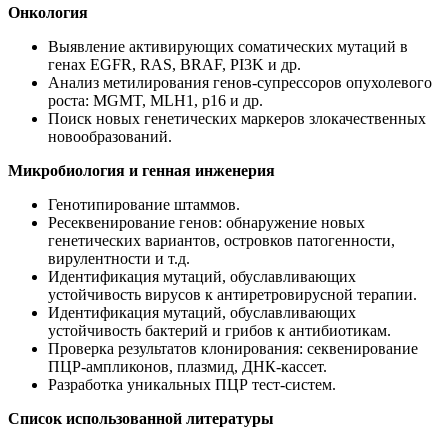
Онкология
Выявление активирующих соматических мутаций в
генах EGFR, RAS, BRAF, PI3K и др.
Анализ метилирования генов-супрессоров опухолевого
роста: MGMT, MLH1, p16 и др.
Поиск новых генетических маркеров злокачественных
новообразований.
Микробиология и генная инженерия
Генотипирование штаммов.
Ресеквенирование генов: обнаружение новых
генетических вариантов, островков патогенности,
вирулентности и т.д.
Идентификация мутаций, обуславливающих
устойчивость вирусов к антиретровирусной терапии.
Идентификация мутаций, обуславливающих
устойчивость бактерий и грибов к антибиотикам.
Проверка результатов клонирования: секвенирование
ПЦР-ампликонов, плазмид, ДНК-кассет.
Разработка уникальных ПЦР тест-систем.
Список использованной литературы