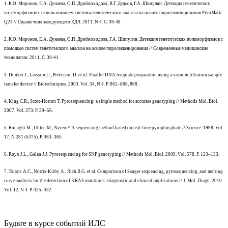
1. К.О. Миронов, Е.А. Дунаева, О.П. Дрибноходова, В.Г. Дедков, Г.А. Шипулин. Детекция генетических
полиморфизмов с использованием системы генетического анализа на основе пиросеквенирования PyroMark
Q24 // Справочник заведующего КДЛ. 2011. N 4. С. 39-48
2. К.О. Миронов, Е.А. Дунаева, О.П. Дрибноходова, Г.А. Шипулин. Детекция генетических полиморфизмов с
помощью систем генетического анализа на основе пиросеквенирования // Современные медицинские
технологии. 2011. С. 39-41
3. Dunker J., Larsson U., Petersson D.
et al
. Parallel DNA template preparation using a vacuum filtration sample
transfer device // Biotechniques. 2003. Vol. 34, N 4. P. 862–866, 868.
4. King C.R., Scott-Horton T. Pyrosequencing: a simple method for accurate genotyping // Methods Mol. Biol.
2007. Vol. 373. P. 39–56.
5. Ronaghi M., Uhlen M., Nyren P. A sequencing method based on real-time pyrophosphate // Science. 1998. Vol.
17, N 281 (5375). P. 363–365.
6. Royo J.L., Galan J.J. Pyrosequencing for SNP genotyping // Methods Mol. Biol. 2009. Vol. 578. P. 123–133.
7. Tsiatis A.C., Norris-Kirby A., Rich R.G. et al. Comparison of Sanger sequencing, pyrosequencing, and melting
curve analysis for the detection of KRAS mutations: diagnostic and clinical implications // J. Mol. Diagn. 2010.
Vol. 12, N 4. P. 425–432.
Будьте в курсе событий ИЛС