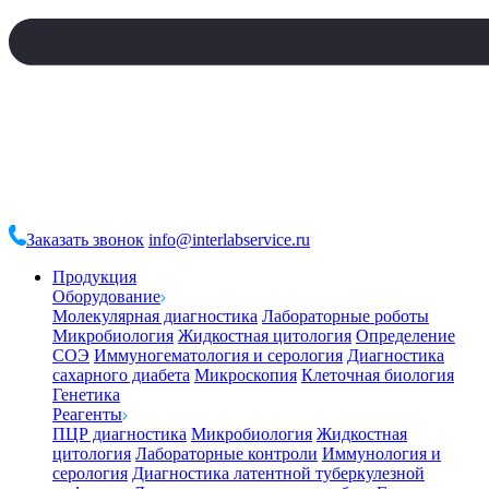
Заказать звонок
info@interlabservice.ru
Продукция
Оборудование
Молекулярная диагностика
Лабораторные роботы
Микробиология
Жидкостная цитология
Определение
СОЭ
Иммуногематология и серология
Диагностика
сахарного диабета
Микроскопия
Клеточная биология
Генетика
Реагенты
ПЦР диагностика
Микробиология
Жидкостная
цитология
Лабораторные контроли
Иммунология и
серология
Диагностика латентной туберкулезной