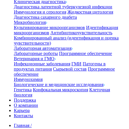
Клиническая диагностика
Диагностика латентной туберкулезной инфекции
Иммунология и серология
Жидкостная цитология
Диагностика сахарного диабета
Микробиология
Культивирование микроорганизмов
Идентификация
микроорганизмов
Антибиотикочувствительность
Комбинированный анализ (идентификация и оценка
чувствительности)
Лабораторная автоматизация
Лабораторные роботы
Программное обеспечение
Ветеринария и ГМО
Инфекционные заболевания
ГМИ
Патогены в
продуктах питания
Сырьевой состав
Программное
обеспечение
Иммунохимия
Биологические и медицинские исследования
Генетика
Конфокальная микроскопия
Клеточная
биология
Поддержка
О компании
Карьера
Контакты
Главная
/