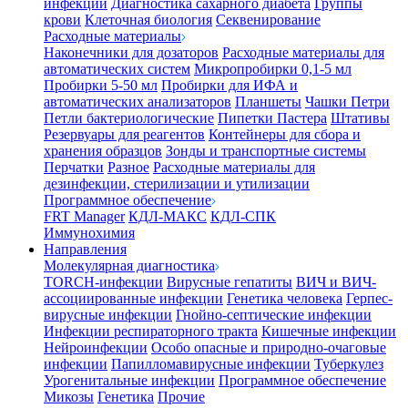
инфекции
Диагностика сахарного диабета
Группы
крови
Клеточная биология
Секвенирование
Расходные материалы
Наконечники для дозаторов
Расходные материалы для
автоматических систем
Микропробирки 0,1-5 мл
Пробирки 5-50 мл
Пробирки для ИФА и
автоматических анализаторов
Планшеты
Чашки Петри
Петли бактериологические
Пипетки Пастера
Штативы
Резервуары для реагентов
Контейнеры для сбора и
хранения образцов
Зонды и транспортные системы
Перчатки
Разное
Расходные материалы для
дезинфекции, стерилизации и утилизации
Программное обеспечение
FRT Manager
КДЛ-МАКС
КДЛ-СПК
Иммунохимия
Направления
Молекулярная диагностика
TORCH-инфекции
Вирусные гепатиты
ВИЧ и ВИЧ-
ассоциированные инфекции
Генетика человека
Герпес-
вирусные инфекции
Гнойно-септические инфекции
Инфекции респираторного тракта
Кишечные инфекции
Нейроинфекции
Особо опасные и природно-очаговые
инфекции
Папилломавирусные инфекции
Туберкулез
Урогенитальные инфекции
Программное обеспечение
Микозы
Генетика
Прочие