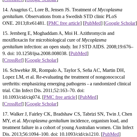
14. Anagrius C, Lore B, Jensen JS. Treatment of
Mycoplasma
genitalium
. Observations from a Swedish STD clinic PLoS
ONE. 2013;8:e61481.
[
PMC free article
]
[
PubMed
]
[
Google Scholar
]
15. Jernberg E, Moghaddam A, Moi H. Azithromycin and
moxifloxacin for microbiological cure of
Mycoplasma
genitalium
infection: an open study. Int J STD AIDS. 2008;19:676–
9. doi: 10.1258/ijsa.2008.008038. [
PubMed
]
[
CrossRef
]
[
Google Scholar
]
16. Schwebke JR, Rompalo A, Taylor S, Seña AC, Martin DH,
Lopez LM, et al. Re-evaluating the treatment of nongonococcal
urethritis: emphasizing emerging pathogens - a randomized clinical
trial. Clin Infect Dis. 2011;52:163–70. doi:
10.1093/cid/ciq074.
[
PMC free article
]
[
PubMed
]
[
CrossRef
]
[
Google Scholar
]
17. Walker J, Fairley CK, Bradshaw CS, Tabrizi SN, Twin J, Chen
MY, et al.
Mycoplasma genitalium
incidence, organism load, and
treatment failure in a cohort of young Australian women. Clin Infect
Dis. 2013;56:1094–100. doi: 10.1093/cid/cis1210. [
PubMed
]