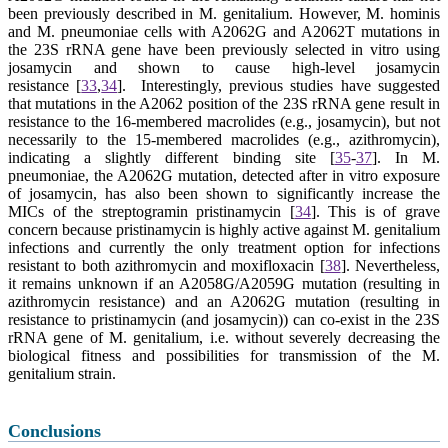
been previously described in M. genitalium. However, M. hominis
and M. pneumoniae cells with A2062G and A2062T mutations in
the 23S rRNA gene have been previously selected in vitro using
josamycin and shown to cause high-level josamycin
resistance
[
33
,
34
].
Interestingly, previous studies have suggested
that mutations in the A2062 position of the 23S rRNA gene result in
resistance to the 16-membered macrolides (e.g., josamycin), but not
necessarily to the 15-membered macrolides (e.g., azithromycin),
indicating a slightly different binding site
[
35
-
37
].
In M.
pneumoniae, the A2062G mutation, detected after in vitro exposure
of josamycin, has also been shown to significantly increase the
MICs of the streptogramin pristinamycin
[
34
].
This is of grave
concern because pristinamycin is highly active against M. genitalium
infections and currently the only treatment option for infections
resistant to both azithromycin and moxifloxacin
[
38
].
Nevertheless,
it remains unknown if an A2058G/A2059G mutation (resulting in
azithromycin resistance) and an A2062G mutation (resulting in
resistance to pristinamycin (and josamycin)) can co-exist in the 23S
rRNA gene of M. genitalium, i.e. without severely decreasing the
biological fitness and possibilities for transmission of the M.
genitalium strain.
Conclusions