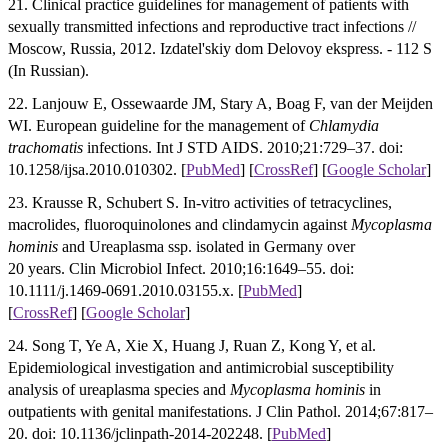
21. Clinical practice guidelines for management of patients with
sexually transmitted infections and reproductive tract infections //
Moscow, Russia, 2012. Izdatel'skiy dom Delovoy ekspress. - 112 S
(In Russian).
22. Lanjouw E, Ossewaarde JM, Stary A, Boag F, van der Meijden
WI. European guideline for the management of
Chlamydia
trachomatis
infections. Int J STD AIDS. 2010;21:729–37. doi:
10.1258/ijsa.2010.010302. [
PubMed
] [
CrossRef
]
[
Google Scholar
]
23. Krausse R, Schubert S. In-vitro activities of tetracyclines,
macrolides, fluoroquinolones and clindamycin against
Mycoplasma
hominis
and Ureaplasma ssp. isolated in Germany over
20 years. Clin Microbiol Infect. 2010;16:1649–55. doi:
10.1111/j.1469-0691.2010.03155.x. [
PubMed
]
[
CrossRef
]
[
Google Scholar
]
24. Song T, Ye A, Xie X, Huang J, Ruan Z, Kong Y, et al.
Epidemiological investigation and antimicrobial susceptibility
analysis of ureaplasma species and
Mycoplasma hominis
in
outpatients with genital manifestations. J Clin Pathol. 2014;67:817–
20. doi: 10.1136/jclinpath-2014-202248. [
PubMed
]