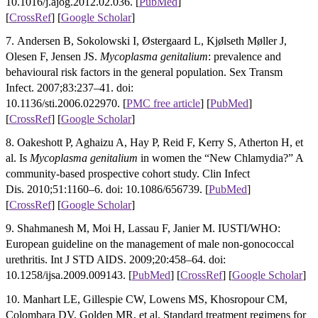
10.1016/j.ajog.2012.02.036. [
PubMed
]
[
CrossRef
]
[
Google Scholar
]
7. Andersen B, Sokolowski I, Østergaard L, Kjølseth Møller J,
Olesen F, Jensen JS.
Mycoplasma genitalium
: prevalence and
behavioural risk factors in the general population. Sex Transm
Infect. 2007;83:237–41. doi:
10.1136/sti.2006.022970.
[
PMC free article
]
[
PubMed
]
[
CrossRef
]
[
Google Scholar
]
8. Oakeshott P, Aghaizu A, Hay P, Reid F, Kerry S, Atherton H, et
al. Is
Mycoplasma genitalium
in women the “New Chlamydia?” A
community-based prospective cohort study. Clin Infect
Dis. 2010;51:1160–6. doi: 10.1086/656739. [
PubMed
]
[
CrossRef
]
[
Google Scholar
]
9. Shahmanesh M, Moi H, Lassau F, Janier M. IUSTI/WHO:
European guideline on the management of male non-gonococcal
urethritis. Int J STD AIDS. 2009;20:458–64. doi:
10.1258/ijsa.2009.009143. [
PubMed
] [
CrossRef
]
[
Google Scholar
]
10. Manhart LE, Gillespie CW, Lowens MS, Khosropour CM,
Colombara DV, Golden MR, et al. Standard treatment regimens for