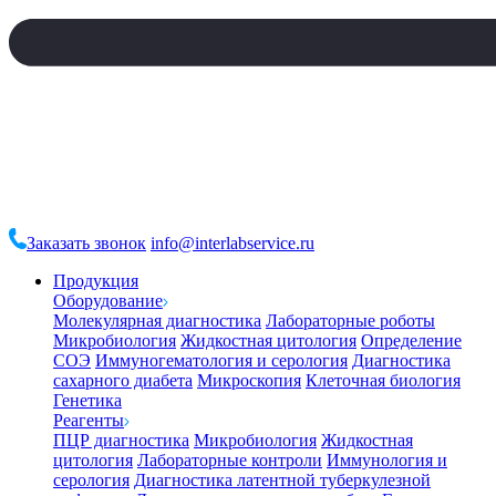
Заказать звонок
info@interlabservice.ru
Продукция
Оборудование
Молекулярная диагностика
Лабораторные роботы
Микробиология
Жидкостная цитология
Определение
СОЭ
Иммуногематология и серология
Диагностика
сахарного диабета
Микроскопия
Клеточная биология
Генетика
Реагенты
ПЦР диагностика
Микробиология
Жидкостная
цитология
Лабораторные контроли
Иммунология и
серология
Диагностика латентной туберкулезной