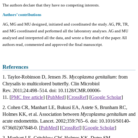
The authors declare that they have no competing interests.
Authors’ contributions
AG, MG and MU designed, initiated and coordinated the study. AG, PR, TR,
and MG coordinated and performed all the laboratory analyses. AG and MU
analysed and interpreted all the data, and wrote a first draft of the paper. All
authors read, commented and approved the final manuscript.
References
1.
Taylor-Robinson D, Jensen JS.
Mycoplasma genitalium
: from
Chrysalis to multicolored butterfly. Clin Microbiol
Rev. 2011;24:498–514. doi: 10.1128/CM
R.00006-
11.
[
PMC free article
]
[
PubMed
] [
CrossRef
]
[
Google Scholar
]
2. Cohen CR, Manhart LE, Bukusi EA, Astete S, Brunham RC,
Holmes KK, et al. Association between
Mycoplasma genitalium
and
acute endometritis. Lancet. 2002;359:765–6. doi: 10.1016/S0140-
6736(02)07848-0. [
PubMed
] [
CrossRef
]
[
Google Scholar
]
3. Manhart LE, Critchlow CW, Holmes KK, Dutro SM,