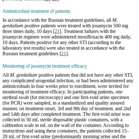
Antimicrobial treatment of patients
In accordance with the Russian treatment guidelines, all
M.
genitalium
positive patients were treated with josamycin 500 mg
three times daily, 10 days
[
21
].
Treatment failures with the
josamycin regimen were administered moxifloxacin 400 mg daily,
10 days. Patients positive for any other STI (according to the
laboratory test results) were also treated in accordance with the
Russian treatment guidelines
[
21
].
Monitoring of josamycin treatment efficacy
All
M. genitalium
positive patients that did not have any other STI,
any complicated urogenital infection, or had been administered any
antimicrobials in four weeks prior to enrollment, were invited for
monitoring of treatment efficacy. In participating patients, one
urethral swab (for microscopy) and one first-void urine specimen
(for PCR) were sampled, in a standardized and quality assured
manner, on treatment onset, 3rd and 8th day of treatment, and 2nd
and 14th days after completed treatment. The first-void urine was
collected in 50 mL sterile disposable plastic containers, with a
calibration scale in mL on the wall of the container. According to
instructions and using these containers, the patients collected 15–
20 mL of first-void urine (predominantly morning urine and the