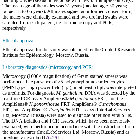
had unprotected sexual intercourse with new or multiple contact(s).
The mean age of the males was 31 years (median age: 30 years;
range: 18 to 66 years). All males signed an informed consent form,
the males were clinically examined and two urethral swabs were
sampled from each patient, i.e. for microscopy and PCR,
respectively.
Ethical approval
Ethical approval for the study was obtained by the Central Research
Institute for Epidemiology, Moscow, Russia.
Laboratory diagnostics (microscopy and PCR)
Microscopy (1000× magnification) of Gram-stained smears was
performed. The presence of ≥5 polymorphonuclear leucocytes
(PMNL) per high power field (hpf), in at least 5 hpf, was interpreted
as urethritis. For diagnosis,
M. genitalium
DNA was detected by the
real-time PCR assay AmpliSens®
M.genitalium
-FRT, and the
AmpliSens®
N.gonorrhoeae
-FRT, AmpliSens®
C.trachomatis
-
FRT, and AmpliSens®
T.vaginalis
-FRT assays (InterLabServices
Ltd, Moscow, Russia) were used to diagnose other non-viral STIs.
The DNA isolation and PCR assays, which have been previously
evaluated, were performed in accordance with the instructions from
the manufacturer (InterLabServices Ltd, Moscow, Russia) and as
previously described
[
26
-
29
].