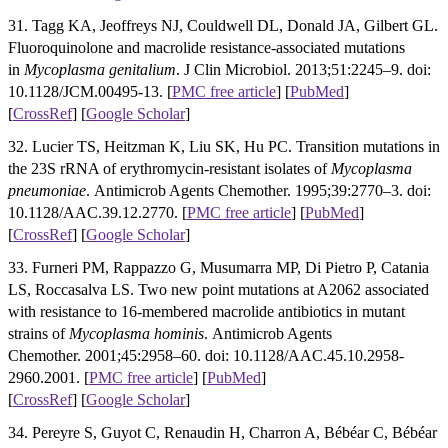
31. Tagg KA, Jeoffreys NJ, Couldwell DL, Donald JA, Gilbert GL.
Fluoroquinolone and macrolide resistance-associated mutations
in
Mycoplasma genitalium
. J Clin Microbiol. 2013;51:2245–9. doi:
10.1128/JCM.00495-13.
[
PMC free article
]
[
PubMed
]
[
CrossRef
]
[
Google Scholar
]
32. Lucier TS, Heitzman K, Liu SK, Hu PC. Transition mutations in
the 23S rRNA of erythromycin-resistant isolates of
Mycoplasma
pneumoniae
. Antimicrob Agents Chemother. 1995;39:2770–3. doi:
10.1128/AAC.39.12.2770.
[
PMC free article
]
[
PubMed
]
[
CrossRef
]
[
Google Scholar
]
33. Furneri PM, Rappazzo G, Musumarra MP, Di Pietro P, Catania
LS, Roccasalva LS. Two new point mutations at A2062 associated
with resistance to 16-membered macrolide antibiotics in mutant
strains of
Mycoplasma hominis
. Antimicrob Agents
Chemother. 2001;45:2958–60. doi: 10.1128/AAC.45.10.2958-
2960.2001.
[
PMC free article
]
[
PubMed
]
[
CrossRef
]
[
Google Scholar
]
34. Pereyre S, Guyot C, Renaudin H, Charron A, Bébéar C, Bébéar