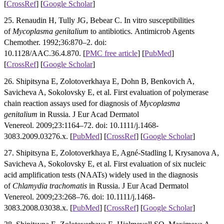
[
CrossRef
]
[
Google Scholar
]
25. Renaudin H, Tully JG, Bebear C. In vitro susceptibilities
of
Mycoplasma genitalium
to antibiotics. Antimicrob Agents
Chemother. 1992;36:870–2. doi:
10.1128/AAC.36.4.870.
[
PMC free article
]
[
PubMed
]
[
CrossRef
]
[
Google Scholar
]
26. Shipitsyna E, Zolotoverkhaya E, Dohn B, Benkovich A,
Savicheva A, Sokolovsky E, et al. First evaluation of polymerase
chain reaction assays used for diagnosis of
Mycoplasma
genitalium
in Russia. J Eur Acad Dermatol
Venereol. 2009;23:1164–72. doi: 10.1111/j.1468-
3083.2009.03276.x. [
PubMed
] [
CrossRef
]
[
Google Scholar
]
27. Shipitsyna E, Zolotoverkhaya E, Agné-Stadling I, Krysanova A,
Savicheva A, Sokolovsky E, et al. First evaluation of six nucleic
acid amplification tests (NAATs) widely used in the diagnosis
of
Сhlamydia trachomatis
in Russia. J Eur Acad Dermatol
Venereol. 2009;23:268–76. doi: 10.1111/j.1468-
3083.2008.03038.x.
[
PubMed
] [
CrossRef
]
[
Google Scholar
]