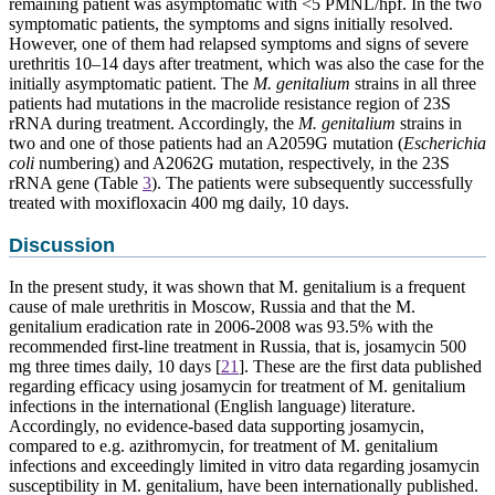
remaining patient was asymptomatic with <5 PMNL/hpf. In the two
symptomatic patients, the symptoms and signs initially resolved.
However, one of them had relapsed symptoms and signs of severe
urethritis 10–14 days after treatment, which was also the case for the
initially asymptomatic patient. The
M. genitalium
strains in all three
patients had mutations in the macrolide resistance region of 23S
rRNA during treatment. Accordingly, the
M. genitalium
strains in
two and one of those patients had an A2059G mutation (
Escherichia
coli
numbering) and A2062G mutation, respectively, in the 23S
rRNA gene (Table
3
). The patients were subsequently successfully
treated with moxifloxacin 400 mg daily, 10 days.
Discussion
In the present study, it was shown that M. genitalium is a frequent
cause of male urethritis in Moscow, Russia and that the M.
genitalium eradication rate in 2006-2008 was 93.5% with the
recommended first-line treatment in Russia, that is, josamycin 500
mg three times daily, 10 day
s
[
21
]
.
These are the first data published
regarding efficacy using josamycin for treatment of M. genitalium
infections in the international (English language) literature.
Accordingly, no evidence-based data supporting josamycin,
compared to e.g. azithromycin, for treatment of M. genitalium
infections and exceedingly limited in vitro data regarding josamycin
susceptibility in M. genitalium, have been internationally published.