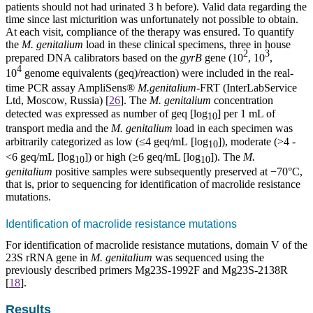
patients should not had urinated 3 h before). Valid data regarding the
time since last micturition was unfortunately not possible to obtain.
At each visit, compliance of the therapy was ensured. To quantify
the
M. genitalium
load in these clinical specimens, three in house
2
3
prepared DNA calibrators based on the
gyrB
gene
(10
, 10
,
4
10
genome equivalents (geq)/reaction) were included in the real-
time PCR assay AmpliSens®
M.genitalium
-FRT (InterLabService
Ltd, Moscow, Russia)
[
26
].
The
M. genitalium
concentration
detected was expressed as number of geq [log
] per 1 mL of
10
transport media and the
M. genitalium
load in each specimen was
arbitrarily categorized as low (≤4 geq/mL
[log
])
, moderate (>4 -
10
<6 geq/mL
[log
])
or high (≥6 geq/mL
[log
]).
The
M.
10
10
genitalium
positive samples were subsequently preserved at −70°C,
that is, prior to sequencing for identification of macrolide resistance
mutations.
Identification of macrolide resistance mutations
For identification of macrolide resistance mutations, domain V of the
23S rRNA gene in
M. genitalium
was sequenced using the
previously described primers Mg23S-1992F and Mg23S-2138R
[
18
].
Results