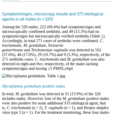
Symptoms/signs, microscopy results and STI etiological
agents in all males (n = 320)
Among the 320 males, 222 (69.4%) had symptoms/signs and
microscopically confirmed urethritis, and 49 (15.3%) had no
symptoms/signs but microscopically verified urethritis
(Table
1
).
Accordingly, in total 271 cases of urethritis were confirmed.
C.
trachomatis
,
M. genitalium
,
Neisseria
gonorrhoeae
and
Trichomonas vaginalis
was detected in 102
(37.6%), 46 (17.0%), 29 (10.7%) and 9 (3.3%), respectively, of the
271 urethritis cases.
C. trachomatis
and
M. genitalium
was also
detected in eight and five, respectively, of the males lacking
symptoms/signs and having ≤5 PMNLs/hpf.
Mycoplasma genitalium
positive males
In total,
M. genitalium
was detected in 51 (15.9%) of the 320
includes males. However, four of the
M. genitalium
positive males
were also positive for some additional STI etiological agent, that
is,
C. trachomatis
(n = 2),
T. vaginalis
(n = 1), and Herpes simplex
virus type 2 (n = 1). For the treatment monitoring, these four males