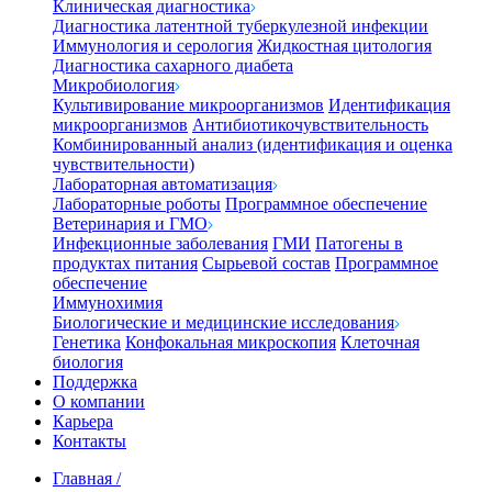
Клиническая диагностика
Диагностика латентной туберкулезной инфекции
Иммунология и серология
Жидкостная цитология
Диагностика сахарного диабета
Микробиология
Культивирование микроорганизмов
Идентификация
микроорганизмов
Антибиотикочувствительность
Комбинированный анализ (идентификация и оценка
чувствительности)
Лабораторная автоматизация
Лабораторные роботы
Программное обеспечение
Ветеринария и ГМО
Инфекционные заболевания
ГМИ
Патогены в
продуктах питания
Сырьевой состав
Программное
обеспечение
Иммунохимия
Биологические и медицинские исследования
Генетика
Конфокальная микроскопия
Клеточная
биология
Поддержка
О компании
Карьера
Контакты
Главная
/