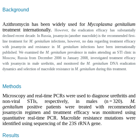
Background
Azithromycin has been widely used for
Mycoplasma genitalium
treatment internationally.
However, the eradication efficacy has substantially
declined recent decade. In Russia, josamycin (another macrolide) is the recommended first-
line treatment for
M. genitalium
infections, however, no data regarding treatment efficacy
with josamycin and resistance in
M. genitalium
infections have been internationally
published. We examined the
M. genitalium
prevalence in males attending an STI clinic in
Moscow, Russia from December 2006 to January 2008, investigated treatment efficacy
with josamycin in male urethritis, and monitored the
M. genitalium
DNA eradication
dynamics and selection of macrolide resistance in
M. genitalium
during this treatment.
Methods
Microscopy and real-time PCRs were used to diagnose urethritis and
non-viral STIs, respectively, in males (n = 320).
M.
genitalium
positive patients were treated with recommended
josamycin regimen and treatment efficacy was monitored using
quantitative real-time PCR. Macrolide resistance mutations were
identified using sequencing of the 23S rRNA gene.
Results