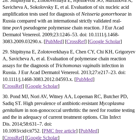
28. Shipitsyna E, Zolotoverhaya E, Hjelmevoll SO, Maximova A,
Savicheva A, Sokolovsky E, et al. Evaluation of six nucleic acid
amplification tests used for diagnosis of
Neisseria gonorrhoeae
in
Russia compared with an international strictly validated real-
time
porA
pseudogene polymerase chain reaction. J Eur Acad
Dermatol Venereol. 2009;23:1246–53. doi: 10.1111/j.1468-
3083.2009.03290.x. [
PubMed
] [
CrossRef
]
[
Google Scholar
]
29. Shipitsyna E, Zolotoverkhaya E, Chen CY, Chi KH, Grigoryev
A, Savicheva A, et al. Evaluation of polymerase chain reaction
assays for the diagnosis of
Trichomonas vaginalis
infection in
Russia. J Eur Acad Dermatol Venereol. 2013;27:e217–23. doi:
10.1111/j.1468-3083.2012.04593.x. [
PubMed
]
[
CrossRef
]
[
Google Scholar
]
30. Pond MJ, Nori AV, Witney AA, Lopeman RC, Butcher PD,
Sadiq ST. High prevalence of antibiotic-resistant
Mycoplasma
genitalium
in non-gonococcal urethritis: the need for routine testing
and the in adequacy of current treatment options. Clin Infect
Dis. 2014;58:631–7. doi:
10.1093/cid/cit752.
[
PMC free article
]
[
PubMed
]
[
CrossRef
]
[
Google Scholar
]