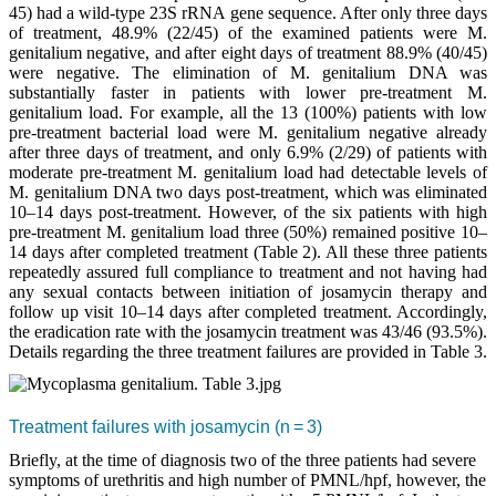
45) had a wild-type 23S rRNA gene sequence. After only three days
of treatment, 48.9% (22/45) of the examined patients were M.
genitalium negative, and after eight days of treatment 88.9% (40/45)
were negative. The elimination of M. genitalium DNA was
substantially faster in patients with lower pre-treatment M.
genitalium load. For example, all the 13 (100%) patients with low
pre-treatment bacterial load were M. genitalium negative already
after three days of treatment, and only 6.9% (2/29) of patients with
moderate pre-treatment M. genitalium load had detectable levels of
M. genitalium DNA two days post-treatment, which was eliminated
10–14 days post-treatment. However, of the six patients with high
pre-treatment M. genitalium load three (50%) remained positive 10–
14 days after completed treatment (Table 2). All these three patients
repeatedly assured full compliance to treatment and not having had
any sexual contacts between initiation of josamycin therapy and
follow up visit 10–14 days after completed treatment. Accordingly,
the eradication rate with the josamycin treatment was 43/46 (93.5%).
Details regarding the three treatment failures are provided in Table 3.
Treatment failures with josamycin (n = 3)
Briefly, at the time of diagnosis two of the three patients had severe
symptoms of urethritis and high number of PMNL/hpf, however, the