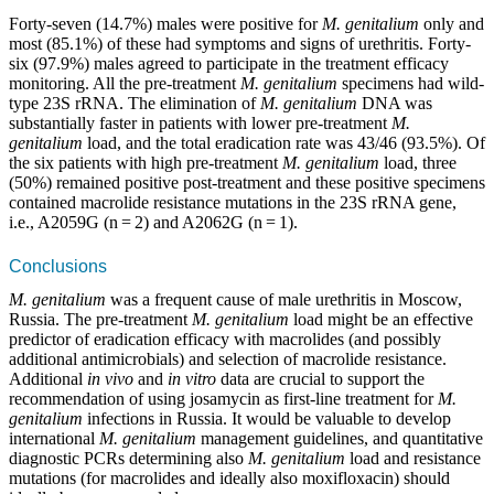
Forty-seven (14.7%) males were positive for
M. genitalium
only and
most (85.1%) of these had symptoms and signs of urethritis. Forty-
six (97.9%) males agreed to participate in the treatment efficacy
monitoring. All the pre-treatment
M. genitalium
specimens had wild-
type 23S rRNA. The elimination of
M. genitalium
DNA was
substantially faster in patients with lower pre-treatment
M.
genitalium
load, and the total eradication rate was 43/46 (93.5%). Of
the six patients with high pre-treatment
M. genitalium
load, three
(50%) remained positive post-treatment and these positive specimens
contained macrolide resistance mutations in the 23S rRNA gene,
i.e., A2059G (n = 2) and A2062G (n = 1).
Conclusions
M. genitalium
was a frequent cause of male urethritis in Moscow,
Russia. The pre-treatment
M. genitalium
load might be an effective
predictor of eradication efficacy with macrolides (and possibly
additional antimicrobials) and selection of macrolide resistance.
Additional
in vivo
and
in vitro
data are crucial to support the
recommendation of using josamycin as first-line treatment for
M.
genitalium
infections in Russia. It would be valuable to develop
international
M. genitalium
management guidelines, and quantitative
diagnostic PCRs determining also
M. genitalium
load and resistance
mutations (for macrolides and ideally also moxifloxacin) should