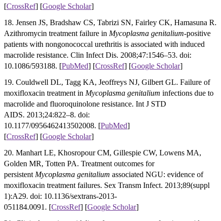
[
CrossRef
]
[
Google Scholar
]
18. Jensen JS, Bradshaw CS, Tabrizi SN, Fairley CK, Hamasuna R.
Azithromycin treatment failure in
Mycoplasma genitalium
-positive
patients with nongonococcal urethritis is associated with induced
macrolide resistance. Clin Infect Dis. 2008;47:1546–53. doi:
10.1086/593188. [
PubMed
] [
CrossRef
]
[
Google Scholar
]
19. Couldwell DL, Tagg KA, Jeoffreys NJ, Gilbert GL. Failure of
moxifloxacin treatment in
Mycoplasma genitalium
infections due to
macrolide and fluoroquinolone resistance. Int J STD
AIDS. 2013;24:822–8. doi:
10.1177/0956462413502008. [
PubMed
]
[
CrossRef
]
[
Google Scholar
]
20. Manhart LE, Khosropour CM, Gillespie CW, Lowens MA,
Golden MR, Totten PA. Treatment outcomes for
persistent
Mycoplasma genitalium
associated NGU: evidence of
moxifloxacin treatment failures. Sex Transm Infect. 2013;89(suppl
1):A29. doi: 10.1136/sextrans-2013-
051184.0091. [
CrossRef
]
[
Google Scholar
]