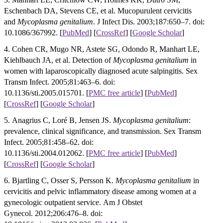
Eschenbach DA, Stevens CE, et al. Mucopurulent cervicitis
and
Mycoplasma genitalium
. J Infect Dis. 2003;187:650–7. doi:
10.1086/367992. [
PubMed
] [
CrossRef
]
[
Google Scholar
]
4. Cohen CR, Mugo NR, Astete SG, Odondo R, Manhart LE,
Kiehlbauch JA, et al. Detection of
Mycoplasma genitalium
in
women with laparoscopically diagnosed acute salpingitis. Sex
Transm Infect. 2005;81:463–6. doi:
10.1136/sti.2005.015701.
[
PMC free article
]
[
PubMed
]
[
CrossRef
]
[
Google Scholar
]
5. Anagrius C, Loré B, Jensen JS.
Mycoplasma genitalium
:
prevalence, clinical significance, and transmission. Sex Transm
Infect. 2005;81:458–62. doi:
10.1136/sti.2004.012062.
[
PMC free article
]
[
PubMed
]
[
CrossRef
]
[
Google Scholar
]
6. Bjartling C, Osser S, Persson K.
Mycoplasma genitalium
in
cervicitis and pelvic inflammatory disease among women at a
gynecologic outpatient service. Am J Obstet
Gynecol. 2012;206:476–8. doi: