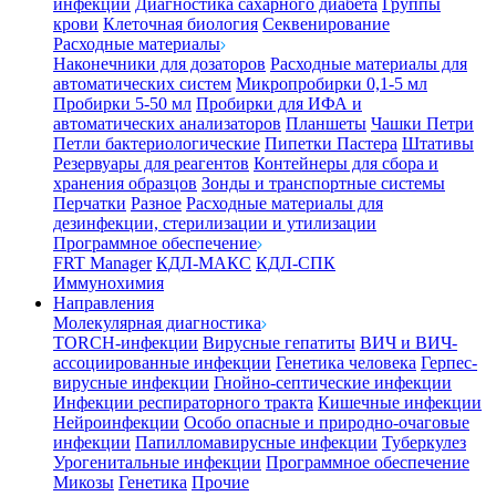
инфекции
Диагностика сахарного диабета
Группы
крови
Клеточная биология
Секвенирование
Расходные материалы
Наконечники для дозаторов
Расходные материалы для
автоматических систем
Микропробирки 0,1-5 мл
Пробирки 5-50 мл
Пробирки для ИФА и
автоматических анализаторов
Планшеты
Чашки Петри
Петли бактериологические
Пипетки Пастера
Штативы
Резервуары для реагентов
Контейнеры для сбора и
хранения образцов
Зонды и транспортные системы
Перчатки
Разное
Расходные материалы для
дезинфекции, стерилизации и утилизации
Программное обеспечение
FRT Manager
КДЛ-МАКС
КДЛ-СПК
Иммунохимия
Направления
Молекулярная диагностика
TORCH-инфекции
Вирусные гепатиты
ВИЧ и ВИЧ-
ассоциированные инфекции
Генетика человека
Герпес-
вирусные инфекции
Гнойно-септические инфекции
Инфекции респираторного тракта
Кишечные инфекции
Нейроинфекции
Особо опасные и природно-очаговые
инфекции
Папилломавирусные инфекции
Туберкулез
Урогенитальные инфекции
Программное обеспечение
Микозы
Генетика
Прочие