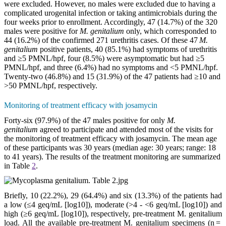
were excluded. However, no males were excluded due to having a
complicated urogenital infection or taking antimicrobials during the
four weeks prior to enrollment. Accordingly, 47 (14.7%) of the 320
males were positive for
M. genitalium
only, which corresponded to
44 (16.2%) of the confirmed 271 urethritis cases. Of these 47
M.
genitalium
positive patients, 40 (85.1%) had symptoms of urethritis
and ≥5 PMNL/hpf, four (8.5%) were asymptomatic but had ≥5
PMNL/hpf, and three (6.4%) had no symptoms and <5 PMNL/hpf.
Twenty-two (46.8%) and 15 (31.9%) of the 47 patients had ≥10 and
>50 PMNL/hpf, respectively.
Monitoring of treatment efficacy with josamycin
Forty-six (97.9%) of the 47 males positive for only
M.
genitalium
agreed to participate and attended most of the visits for
the monitoring of treatment efficacy with josamycin. The mean age
of these participants was 30 years (median age: 30 years; range: 18
to 41 years). The results of the treatment monitoring are summarized
in Table
2
.
Briefly, 10 (22.2%), 29 (64.4%) and six (13.3%) of the patients had
a low (≤4 geq/mL [log10]), moderate (>4 - <6 geq/mL [log10]) and
high (≥6 geq/mL [log10]), respectively, pre-treatment M. genitalium
load. All the available pre-treatment M. genitalium specimens (n =