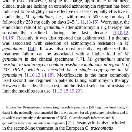
widely used. However, despite that large, appropriate randomized
clinical trials are lacking an extended azithromycin regimen has been
indicated to be slightly more effective or at least equally effective in
eradicating
M. genitalium
, i.e., azithromycin 500 mg on day 1
followed by 250 mg daily on days 2–5
[
1
,
11
,
13
-
15
].
Worryingly, the
eradication rate of
M. genitalium
after azithromycin 1 g therapy has
substantially declined during the last decade
[
1
,
10
,
12
-
14
,
16
].
Recently, it was also reported that azithromycin 1 g therapy
was associated with selection of azithromycin resistance in
M.
genitalium
[
14
]
.
It was also most recently hypothesized that
treatment failure can be associated with a higher load of
M.
genitalium
in the clinical specimens
[
17
].
M. genitalium
strains
resistant to azithromycin contain resistance mutations in region V of
23S rRNA, which is encoded be a single copy gene in
M.
genitalium
[
1
,
10
,
13
,
14
,
18
].
Moxifloxacin is the most commonly
used second-line regimen in patients failing azithromycin therapy.
However, the side-effects, cost, and the risk of selection of resistance
limit the moxifloxacin use
[
1
,
13
,
15
,
19
,
20
].
In Russia, the 16-membered lactone ring macrolide josamycin (500 mg three times daily, 10
days) is the nationally recommended first-line treatment for
M. genitalium
infections and it
is widely used mainly in the treatment of NGU, C.
trachomatis
infections and
M.
[
21
].
Josamycin is also included
genitalium
infections, including in pregnancy
in the second-line treatment in the European C.
trachomatis