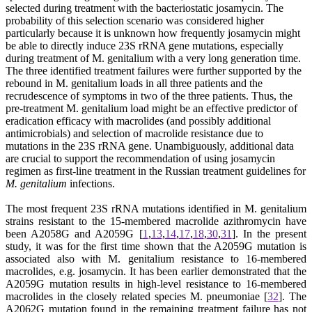
selected during treatment with the bacteriostatic josamycin. The
probability of this selection scenario was considered higher
particularly because it is unknown how frequently josamycin might
be able to directly induce 23S rRNA gene mutations, especially
during treatment of M. genitalium with a very long generation time.
The three identified treatment failures were further supported by the
rebound in M. genitalium loads in all three patients and the
recrudescence of symptoms in two of the three patients. Thus, the
pre-treatment M. genitalium load might be an effective predictor of
eradication efficacy with macrolides (and possibly additional
antimicrobials) and selection of macrolide resistance due to
mutations in the 23S rRNA gene. Unambiguously, additional data
are crucial to support the recommendation of using josamycin
regimen as first-line treatment in the Russian treatment guidelines for
M. genitalium
infections.
The most frequent 23S rRNA mutations identified in M. genitalium
strains resistant to the 15-membered macrolide azithromycin have
been A2058G and A2059G
[
1
,
13
,
14
,
17
,
18
,
30
,
31
]
. In the present
study, it was for the first time shown that the A2059G mutation is
associated also with M. genitalium resistance to 16-membered
macrolides, e.g. josamycin. It has been earlier demonstrated that the
A2059G mutation results in high-level resistance to 16-membered
macrolides in the closely related species M. pneumoniae
[
32
].
The
A2062G mutation found in the remaining treatment failure has not