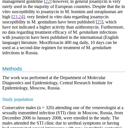
management guideline
[
22
]
however, in general josamycin is very
rarely used in the majority of European countries. Despite that the in
vitro susceptibility to josamycin in M. hominis and ureaplasmas are
high
[
23
,
24
],
very limited in vitro data regarding josamycin
susceptibility in M. genitalium have been published
[
25
]
, which
have not indicated a higher activity than azithromycin. Furthermore,
no data regarding treatment efficacy of M.
genitalium
infections
with josamycin have been published in the international (English
language) literature. Moxifloxacin 400 mg daily, 10 days can be
used as a second-line regimen for treatment of M.
genitalium
infections in Russia.
Methods
The work was performed at the Department of Molecular
Diagnostics and Epidemiology, Central Research Institute for
Epidemiology, Moscow, Russia.
Study population
Consecutive males (n = 320) attending one of the venereologist at a
sexually transmitted infection (STI) clinic in Moscow, Russia, from
December 2006 to January 2008, were enrolled in the study. The
males attended the STI clinic due to urethral symptoms or having