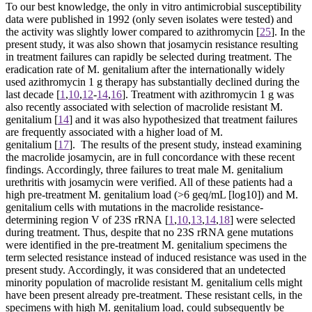
To our best knowledge, the only in vitro antimicrobial susceptibility
data were published in 1992 (only seven isolates were tested) and
the activity was slightly lower compared to azithromycin
[
25
].
In the
present study, it was also shown that josamycin resistance resulting
in treatment failures can rapidly be selected during treatment. The
eradication rate of M. genitalium after the internationally widely
used azithromycin 1 g therapy has substantially declined during the
last decade
[
1
,
10
,
12
-
14
,
16
].
Treatment with azithromycin 1 g was
also recently associated with selection of macrolide resistant M.
genitalium
[
14
]
and it was also hypothesized that treatment failures
are frequently associated with a higher load of M.
genitalium
[
17
].
The results of the present study, instead examining
the macrolide josamycin, are in full concordance with these recent
findings. Accordingly, three failures to treat male M. genitalium
urethritis with josamycin were verified. All of these patients had a
high pre-treatment M. genitalium load (>6 geq/mL [log10]) and M.
genitalium cells with mutations in the macrolide resistance-
determining region V of 23S rRNA
[
1
,
10
,
13
,
14
,
18
]
were selected
during treatment. Thus, despite that no 23S rRNA gene mutations
were identified in the pre-treatment M. genitalium specimens the
term selected resistance instead of induced resistance was used in the
present study. Accordingly, it was considered that an undetected
minority population of macrolide resistant M. genitalium cells might
have been present already pre-treatment. These resistant cells, in the
specimens with high M. genitalium load, could subsequently be