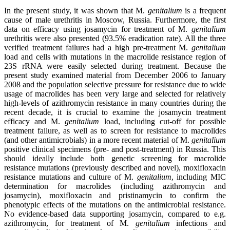
In the present study, it was shown that M.
genitalium
is a frequent
cause of male urethritis in Moscow, Russia. Furthermore, the first
data on efficacy using josamycin for treatment of M.
genitalium
urethritis were also presented (93.5% eradication rate). All the three
verified treatment failures had a high pre-treatment M.
genitalium
load and cells with mutations in the macrolide resistance region of
23S rRNA were easily selected during treatment. Because the
present study examined material from December 2006 to January
2008 and the population selective pressure for resistance due to wide
usage of macrolides has been very large and selected for relatively
high-levels of azithromycin resistance in many countries during the
recent decade, it is crucial to examine the josamycin treatment
efficacy and M.
genitalium
load, including cut-off for possible
treatment failure, as well as to screen for resistance to macrolides
(and other antimicrobials) in a more recent material of M.
genitalium
positive clinical specimens (pre- and post-treatment) in Russia. This
should ideally include both genetic screening for macrolide
resistance mutations (previously described and novel), moxifloxacin
resistance mutations and culture of M.
genitalium
, including MIC
determination for macrolides (including azithromycin and
josamycin), moxifloxacin and pristinamycin to confirm the
phenotypic effects of the mutations on the antimicrobial resistance.
No evidence-based data supporting josamycin, compared to e.g.
azithromycin, for treatment of M.
genitalium
infections and