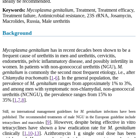
ideally be recommended.
Keywords:
Mycoplasma genitalium
, Treatment, Treatment efficacy,
Treatment failure, Antimicrobial resistance, 23S rRNA, Josamycin,
Macrolides, Russia, Male urethritis
Background
Mycoplasma genitalium
has in recent decades been shown to be a
frequent cause of urethritis in men and urethritis, cervicitis,
endometritis, pelvic inflammatory disease, and possibly infertility in
women. In patients with non-gonococcal urethritis (NGU),
M.
genitalium
is commonly the second most frequent etiology, i.e., after
Chlamydia trachomatis
[
1
-
6
].
In the general population, the
prevalence of
M. genitalium
ranges from approximately 1% to 3%,
and among men with symptomatic non-chlamydial, non-gonococcal
urethritis (NCNGU), the prevalence ranges from 15% to
35%
[
1
,
7
,
8
].
Still, no international management guidelines for
M. genitalium
infections have been
published. The recommended treatments of male NGU in the European guideline include
[
9
].
However, despite being effective in vitro
tetracyclines and macrolides
tetracyclines have shown a low eradication rate for
M. genitalium
clinically
[
1
,
10
-
13
].
Azithromycin 1 g single oral dose has been