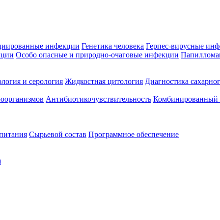
циированные инфекции
Генетика человека
Герпес-вирусные ин
кции
Особо опасные и природно-очаговые инфекции
Папиллома
логия и серология
Жидкостная цитология
Диагностика сахарног
оорганизмов
Антибиотикочувствительность
Комбинированный а
 питания
Сырьевой состав
Программное обеспечение
я