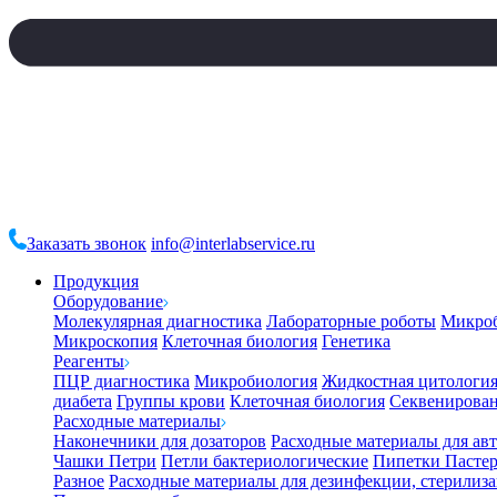
Заказать звонок
info@interlabservice.ru
Продукция
Оборудование
Молекулярная диагностика
Лабораторные роботы
Микро
Микроскопия
Клеточная биология
Генетика
Реагенты
ПЦР диагностика
Микробиология
Жидкостная цитологи
диабета
Группы крови
Клеточная биология
Секвенирова
Расходные материалы
Наконечники для дозаторов
Расходные материалы для ав
Чашки Петри
Петли бактериологические
Пипетки Пастер
Разное
Расходные материалы для дезинфекции, стерилиз