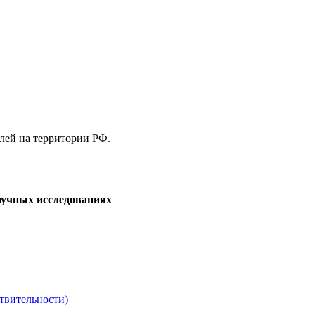
елей на территории РФ.
аучных исследованиях
твительности)