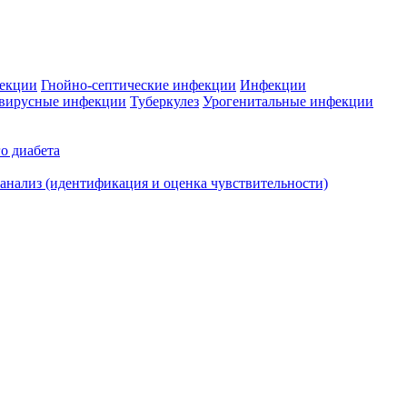
фекции
Гнойно-септические инфекции
Инфекции
вирусные инфекции
Туберкулез
Урогенитальные инфекции
о диабета
нализ (идентификация и оценка чувствительности)