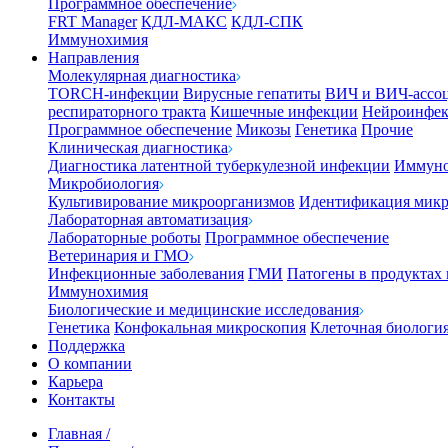
Программное обеспечение
FRT Manager
КДЛ-МАКС
КДЛ-СПК
Иммунохимия
Направления
Молекулярная диагностика
TORCH-инфекции
Вирусные гепатиты
ВИЧ и ВИЧ-ассо
респираторного тракта
Кишечные инфекции
Нейроинфе
Программное обеспечение
Микозы
Генетика
Прочие
Клиническая диагностика
Диагностика латентной туберкулезной инфекции
Иммуно
Микробиология
Культивирование микроорганизмов
Идентификация микр
Лабораторная автоматизация
Лабораторные роботы
Программное обеспечение
Ветеринария и ГМО
Инфекционные заболевания
ГМИ
Патогены в продуктах
Иммунохимия
Биологические и медицинские исследования
Генетика
Конфокальная микроскопия
Клеточная биологи
Поддержка
О компании
Карьера
Контакты
Главная
/