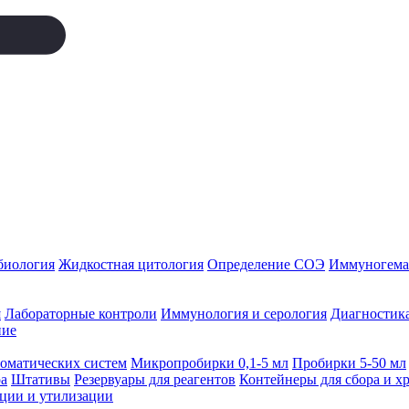
биология
Жидкостная цитология
Определение СОЭ
Иммуногемат
я
Лабораторные контроли
Иммунология и серология
Диагностика
ние
томатических систем
Микропробирки 0,1-5 мл
Пробирки 5-50 мл
а
Штативы
Резервуары для реагентов
Контейнеры для сбора и х
ации и утилизации