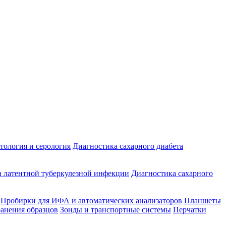
ология и серология
Диагностика сахарного диабета
 латентной туберкулезной инфекции
Диагностика сахарного
Пробирки для ИФА и автоматических анализаторов
Планшеты
ранения образцов
Зонды и транспортные системы
Перчатки